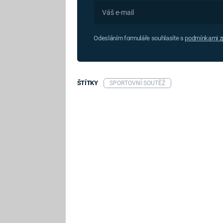
Odesláním formuláře souhlasíte s
podmínkami zp
ŠTÍTKY
SPORTOVNÍ SOUTĚŽ