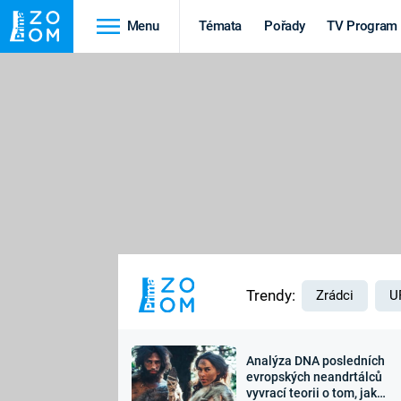
Menu
Témata
Pořady
TV Program
Cestování
Historie
HRADY A ZÁMKY
VIKINGOVÉ
HEDVÁBNÁ STEZKA
EPIDEMIE A
PANDEMIE
PŘÍRODA
STAROVĚKÝ EGYPT
Trendy:
Zrádci
U
Analýza DNA posledních
Druhá
Výročí
evropských neandrtálců
vyvrací teorii o tom, jak
světová válka