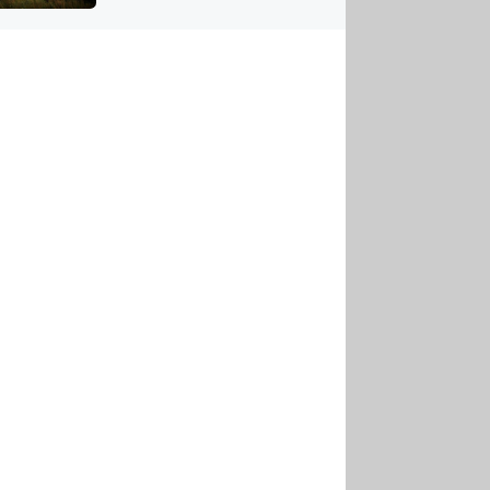
US
tornádem
RSUS
ZE A