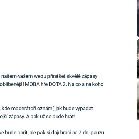
na našem-vašem webu přinášet skvělé zápasy
l oblíbenější MOBA hře DOTA 2. Na co a na koho
, kde moderátoři oznámí, jak bude vypadat
jší zápasy. A pak už se bude hrát!
e bude pařit, ale pak si dají hráči na 7 dní pauzu.