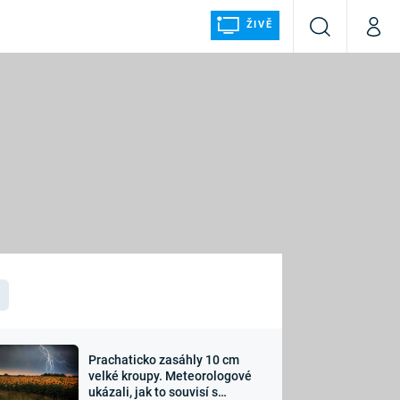
ŽIVĚ
Vyhledávání
Můj p
Prima+
ÁLKA
CNN Prima NEWS
Prima FRESH
Prima LIVING
LMY A
Prima Ženy
Prima LAJK
Prachaticko zasáhly 10 cm
osti
velké kroupy. Meteorologové
Sledujte nás
ukázali, jak to souvisí s