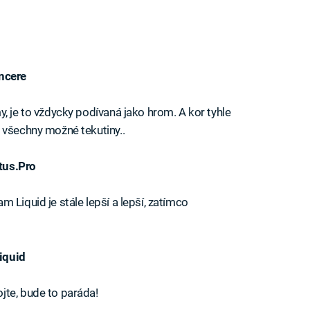
incere
, je to vždycky podívaná jako hrom. A kor tyhle
 všechny možné tekutiny..
tus.Pro
 Liquid je stále lepší a lepší, zatímco
iquid
jte, bude to paráda!