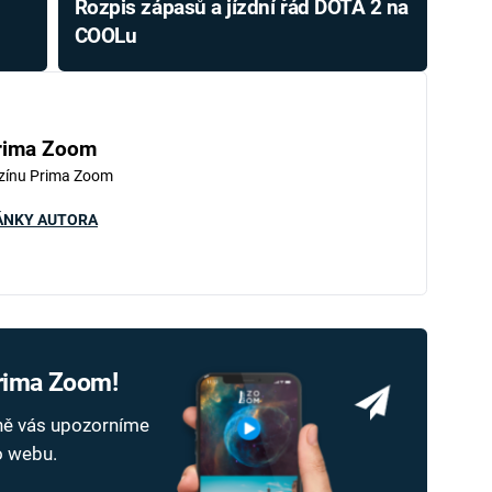
Rozpis zápasů a jízdní řád DOTA 2 na
COOLu
rima Zoom
zínu Prima Zoom
ÁNKY AUTORA
Prima Zoom!
dně vás upozorníme
ho webu.