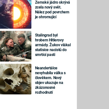
Zemské jádro skrývá
zcela nový svět.
Nález pod povrchem
je ohromující
Stalingrad byl
hrobem Hitlerovy
armády. Žukov vlákal
statisíce nacistů do
smrtící pasti
Neandertálce
nevyhubila válka s
člověkem. Nový
objev ukazuje na
zkázonosné
rozhodnutí