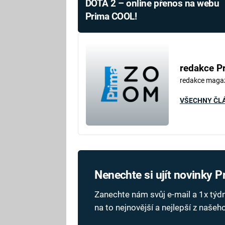
DOTA 2 – online přenos na webu
Prima COOL!
redakce P
redakce maga
VŠECHNY ČL
Nenechte si ujít novinky 
Zanechte nám svůj e-mail a 1x tý
na to nejnovější a nejlepší z naše