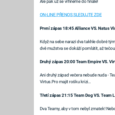
Ale pak už se vrhneme do finále!
ON-LINE PŘENOS SLEDUJTE ZDE
První zápas 18:45 Alliance VS. Natus V
Když na sebe narazí dva takhle dobré týmy
dvě mužstva se dokáží pomlátit, až tečou
Druhý zápas 20:00 Team Empire VS. Vir
Ani druhý západ večera nebude nuda - Team
Virtus.Pro majít rošku krizi...
Třetí zápas 21:15 Team Dog VS. Team L
Dva Teamy, aby v tom nebyl zmatek! Nebo