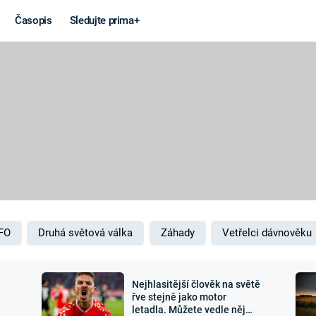
Časopis
Sledujte prima+
Věda a
Války
technika
STUDENÁ V
KORONAVIRUS
VÁLKA VE
VIETNAMU
VESMÍR
VÁLEČNÉ FI
MARS
SERIÁLY
FO
Druhá světová válka
Záhady
Vetřelci dávnověku
Nejhlasitější člověk na světě
Záhady a
Zajímav
řve stejně jako motor
letadla. Můžete vedle něj
konspirace