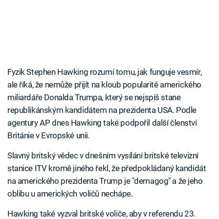
Fyzik Stephen Hawking rozumí tomu, jak funguje vesmír,
ale říká, že nemůže přijít na kloub popularitě amerického
miliardáře Donalda Trumpa, který se nejspíš stane
republikánským kandidátem na prezidenta USA. Podle
agentury AP dnes Hawking také podpořil další členství
Británie v Evropské unii.
Slavný britský vědec v dnešním vysílání britské televizní
stanice ITV kromě jiného řekl, že předpokládaný kandidát
na amerického prezidenta Trump je "demagog" a že jeho
oblibu u amerických voličů nechápe.
Hawking také vyzval britské voliče, aby v referendu 23.