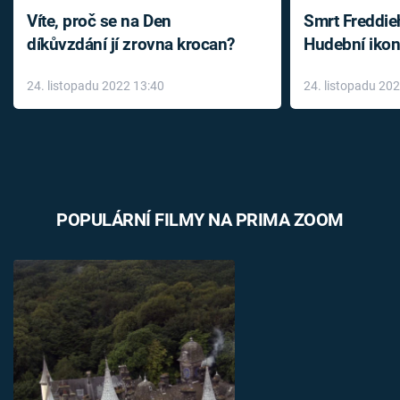
Víte, proč se na Den
Smrt Freddie
díkůvzdání jí zrovna krocan?
Hudební ikon
až do konce 
24. listopadu 2022 13:40
24. listopadu 20
léky
POPULÁRNÍ FILMY NA PRIMA ZOOM