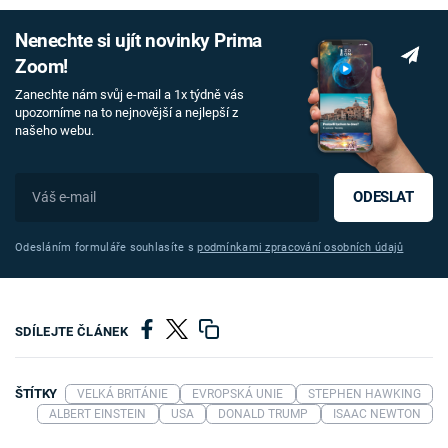
Nenechte si ujít novinky Prima
Zoom!
Zanechte nám svůj e-mail a 1x týdně vás
upozorníme na to nejnovější a nejlepší z
našeho webu.
ODESLAT
Odesláním formuláře souhlasíte s
podmínkami zpracování osobních údajů
SDÍLEJTE ČLÁNEK
ŠTÍTKY
VELKÁ BRITÁNIE
EVROPSKÁ UNIE
STEPHEN HAWKING
ALBERT EINSTEIN
USA
DONALD TRUMP
ISAAC NEWTON