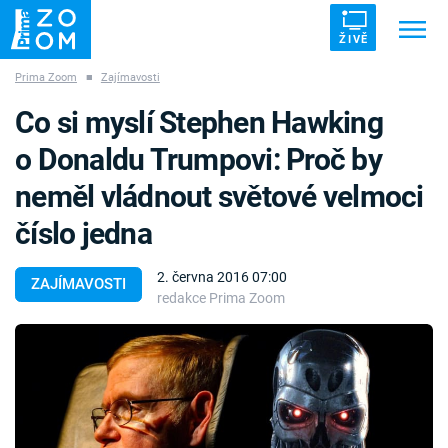
ŽIVĚ
Prima Zoom
■
Zajímavosti
Trendy:
ZRÁDCI
UFO
DRUHÁ SVĚTOVÁ VÁLKA
Co si myslí Stephen Hawking
ZÁHADY
VETŘELCI DÁVNOVĚKU
o Donaldu Trumpovi: Proč by
neměl vládnout světové velmoci
číslo jedna
Témata
2. června 2016 07:00
ZAJÍMAVOSTI
redakce Prima Zoom
Témata
Pořady
TV Program