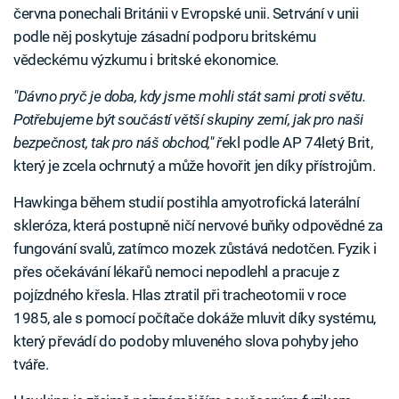
června ponechali Británii v Evropské unii. Setrvání v unii
podle něj poskytuje zásadní podporu britskému
vědeckému výzkumu i britské ekonomice.
"Dávno pryč je doba, kdy jsme mohli stát sami proti světu.
Potřebujeme být součástí větší skupiny zemí, jak pro naši
bezpečnost, tak pro náš obchod," ř
ekl podle AP 74letý Brit,
který je zcela ochrnutý a může hovořit jen díky přístrojům.
Hawkinga během studií postihla amyotrofická laterální
skleróza, která postupně ničí nervové buňky odpovědné za
fungování svalů, zatímco mozek zůstává nedotčen. Fyzik i
přes očekávání lékařů nemoci nepodlehl a pracuje z
pojízdného křesla. Hlas ztratil při tracheotomii v roce
1985, ale s pomocí počítače dokáže mluvit díky systému,
který převádí do podoby mluveného slova pohyby jeho
tváře.