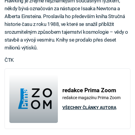
Hawking je zřejmě nejznámějším současným fyzikem,
někdy bývá označován za nástupce Isaaka Newtona a
Alberta Einsteina. Proslavila ho především kniha Stručná
historie času z roku 1988, ve které se snažil přiblížit
srozumitelným způsobem tajemství kosmologie – vědy o
stavbě a vývoji vesmíru. Knihy se prodalo přes deset
milionů výtisků.
ČTK
redakce Prima Zoom
redakce magazínu Prima Zoom
VŠECHNY ČLÁNKY AUTORA