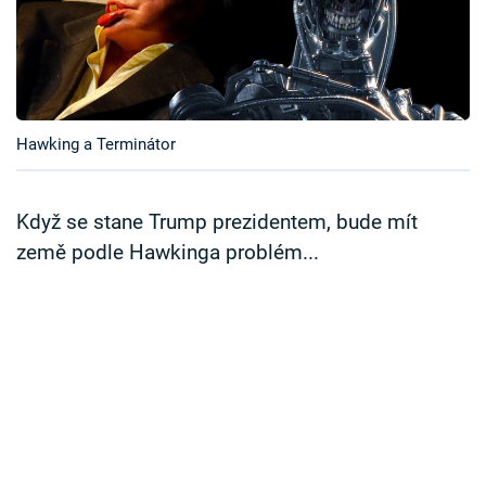
Časopis
Sledujte prima+
Přihlášení
Hawking a Terminátor
Když se stane Trump prezidentem, bude mít
Sledujte nás
země podle Hawkinga problém...