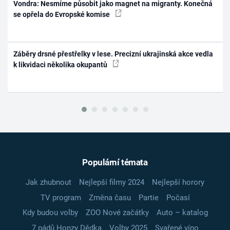
Vondra: Nesmíme působit jako magnet na migranty. Konečná
se opřela do Evropské komise
Záběry drsné přestřelky v lese. Precizní ukrajinská akce vedla
k likvidaci několika okupantů
Populární témata
Jak zhubnout
Nejlepší filmy 2024
Nejlepší horory
TV program
Změna času
Partie
Počasí
Kdy budou volby
ZOO Nové začátky
Auto – katalog
7 pádů Honzy Dědka
Volby 2025
Svařené víno