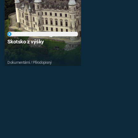
PŘEHRÁT
Skotsko z výšky
Dokumentární / Přírodopisný