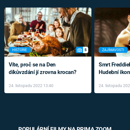
5
HISTORIE
ZAJÍMAVOSTI
Víte, proč se na Den
Smrt Freddie
díkůvzdání jí zrovna krocan?
Hudební ikon
až do konce 
24. listopadu 2022 13:40
24. listopadu 20
léky
POPULÁRNÍ FILMY NA PRIMA ZOOM