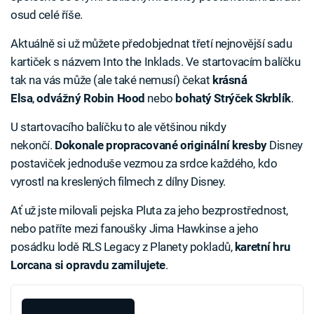
osud celé říše.
Aktuálně si už můžete předobjednat třetí nejnovější sadu
kartiček s názvem Into the Inklads. Ve startovacím balíčku
tak na vás může (ale také nemusí) čekat
krásná
Elsa
,
odvážný Robin Hood
nebo
bohatý Strýček Skrblík
.
U startovacího balíčku to ale většinou nikdy
nekončí.
Dokonale propracované originální kresby
Disney
postaviček jednoduše vezmou za srdce každého, kdo
vyrostl na kreslených filmech z dílny Disney.
Ať už jste milovali pejska Pluta za jeho bezprostřednost,
nebo patříte mezi fanoušky Jima Hawkinse a jeho
posádku lodě RLS Legacy z Planety pokladů,
karetní hru
Lorcana si opravdu zamilujete
.