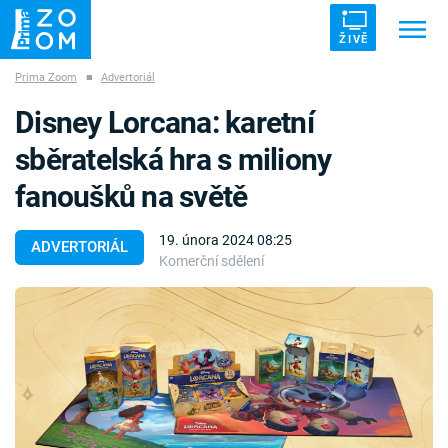
ŽIVĚ
Prima Zoom
■
Advertoriál
Trendy:
ZRÁDCI
UFO
DRUHÁ SVĚTOVÁ VÁLKA
Disney Lorcana: karetní
ZÁHADY
VETŘELCI DÁVNOVĚKU
sběratelská hra s miliony
fanoušků na světě
19. února 2024 08:25
ADVERTORIÁL
Komerční sdělení
Témata
Témata
Pořady
TV Program