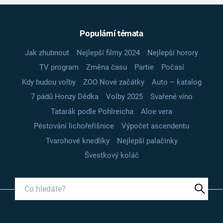
Populární témata
Jak zhubnout
Nejlepší filmy 2024
Nejlepší horory
TV program
Změna času
Partie
Počasí
Kdy budou volby
ZOO Nové začátky
Auto – katalog
7 pádů Honzy Dědka
Volby 2025
Svařené víno
Tatarák podle Pohlreicha
Aloe vera
Pěstování lichořeřišnice
Výpočet ascendentu
Tvarohové knedlíky
Nejlepší palačinky
Švestkový koláč