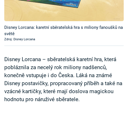
Časopis
Sledujte prima+
Disney Lorcana: karetní sběratelská hra s miliony fanoušků na
světě
Přihlášení
Zdroj: Disney Lorcana
Sledujte nás
Disney Lorcana – sběratelská karetní hra, která
pobláznila za necelý rok miliony nadšenců,
konečně vstupuje i do Česka. Láká na známé
Disney postavičky, propracovaný příběh a také na
vzácné kartičky, které mají doslova magickou
hodnotu pro náruživé sběratele.