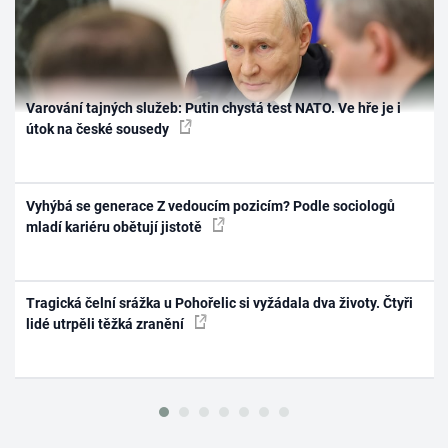
Varování tajných služeb: Putin chystá test NATO. Ve hře je i
útok na české sousedy
Vyhýbá se generace Z vedoucím pozicím? Podle sociologů
mladí kariéru obětují jistotě
Tragická čelní srážka u Pohořelic si vyžádala dva životy. Čtyři
lidé utrpěli těžká zranění