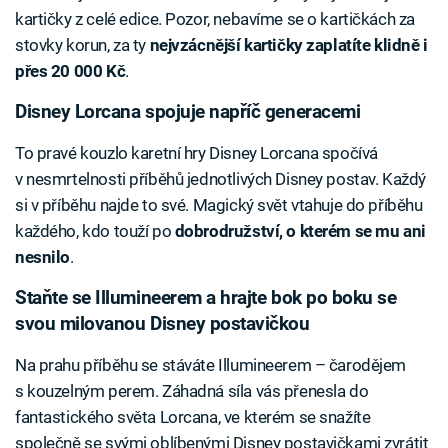
kartičky z celé edice. Pozor, nebavíme se o kartičkách za
stovky korun, za ty
nejvzácnější kartičky zaplatíte klidně i
přes 20 000 Kč
.
Disney Lorcana spojuje napříč generacemi
To pravé kouzlo karetní hry Disney Lorcana spočívá
v nesmrtelnosti příběhů jednotlivých Disney postav. Každý
si v příběhu najde to své. Magický svět vtahuje do příběhu
každého, kdo touží po
dobrodružství, o kterém se mu ani
nesnilo
.
Staňte se Illumineerem a hrajte bok po boku se
svou milovanou Disney postavičkou
Na prahu příběhu se stáváte Illumineerem – čarodějem
s kouzelným perem. Záhadná síla vás přenesla do
fantastického světa Lorcana, ve kterém se snažíte
společně se svými oblíbenými Disney postavičkami zvrátit