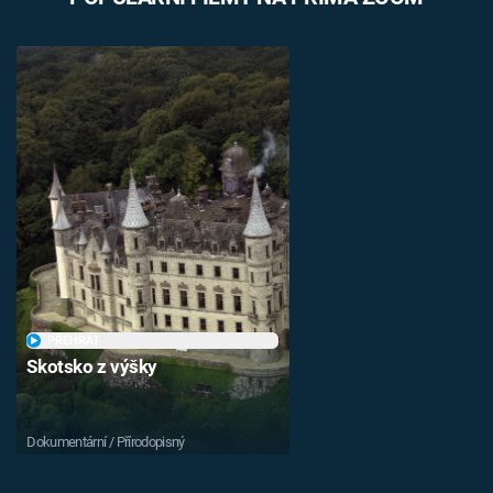
PŘEHRÁT
Skotsko z výšky
Dokumentární / Přírodopisný