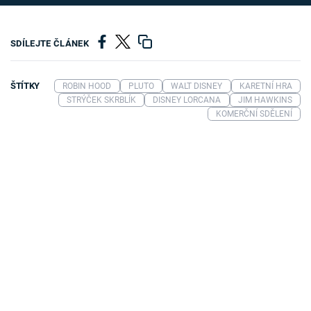
SDÍLEJTE ČLÁNEK
ŠTÍTKY
ROBIN HOOD
PLUTO
WALT DISNEY
KARETNÍ HRA
STRÝČEK SKRBLÍK
DISNEY LORCANA
JIM HAWKINS
KOMERČNÍ SDĚLENÍ