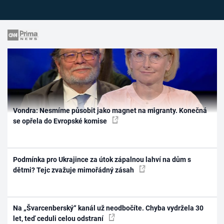
Vondra: Nesmíme působit jako magnet na migranty. Konečná
se opřela do Evropské komise
Podmínka pro Ukrajince za útok zápalnou lahví na dům s
dětmi? Tejc zvažuje mimořádný zásah
Na „Švarcenberský“ kanál už neodbočíte. Chyba vydržela 30
let, teď ceduli celou odstraní