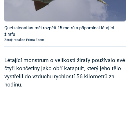
Časopis
Sledujte prima+
Quetzalcoatlus měl rozpětí 15 metrů a připomínal létající
žirafu
Přihlášení
Zdroj: redakce Prima Zoom
Sledujte nás
Létající monstrum o velikosti žirafy používalo své
čtyři končetiny jako obří katapult, který jeho tělo
vystřelil do vzduchu rychlostí 56 kilometrů za
hodinu.