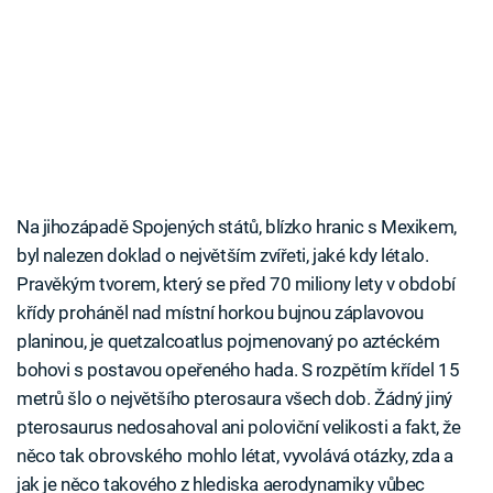
Na jihozápadě Spojených států, blízko hranic s Mexikem,
byl nalezen doklad o největším zvířeti, jaké kdy létalo.
Pravěkým tvorem, který se před 70 miliony lety v období
křídy proháněl nad místní horkou bujnou záplavovou
planinou, je quetzalcoatlus pojmenovaný po aztéckém
bohovi s postavou opeřeného hada. S rozpětím křídel 15
metrů šlo o největšího pterosaura všech dob. Žádný jiný
pterosaurus nedosahoval ani poloviční velikosti a fakt, že
něco tak obrovského mohlo létat, vyvolává otázky, zda a
jak je něco takového z hlediska aerodynamiky vůbec