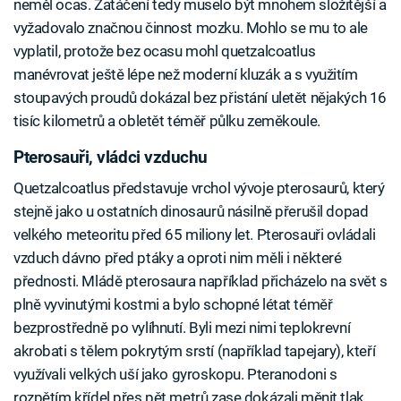
neměl ocas. Zatáčení tedy muselo být mnohem složitější a
vyžadovalo značnou činnost mozku. Mohlo se mu to ale
vyplatil, protože bez ocasu mohl quetzalcoatlus
manévrovat ještě lépe než moderní kluzák a s využitím
stoupavých proudů dokázal bez přistání uletět nějakých 16
tisíc kilometrů a obletět téměř půlku zeměkoule.
Pterosauři, vládci vzduchu
Quetzalcoatlus představuje vrchol vývoje pterosaurů, který
stejně jako u ostatních dinosaurů násilně přerušil dopad
velkého meteoritu před 65 miliony let. Pterosauři ovládali
vzduch dávno před ptáky a oproti nim měli i některé
přednosti. Mládě pterosaura například přicházelo na svět s
plně vyvinutými kostmi a bylo schopné létat téměř
bezprostředně po vylíhnutí. Byli mezi nimi teplokrevní
akrobati s tělem pokrytým srstí (například tapejary), kteří
využívali velkých uší jako gyroskopu. Pteranodoni s
rozpětím křídel přes pět metrů zase dokázali měnit tlak