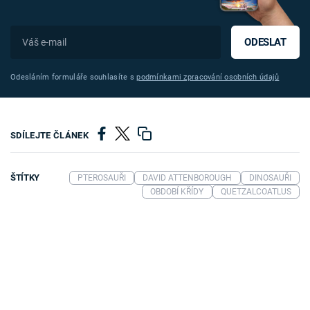
ODESLAT
Odesláním formuláře souhlasíte s
podmínkami zpracování osobních údajů
SDÍLEJTE ČLÁNEK
ŠTÍTKY
PTEROSAUŘI
DAVID ATTENBOROUGH
DINOSAUŘI
OBDOBÍ KŘÍDY
QUETZALCOATLUS