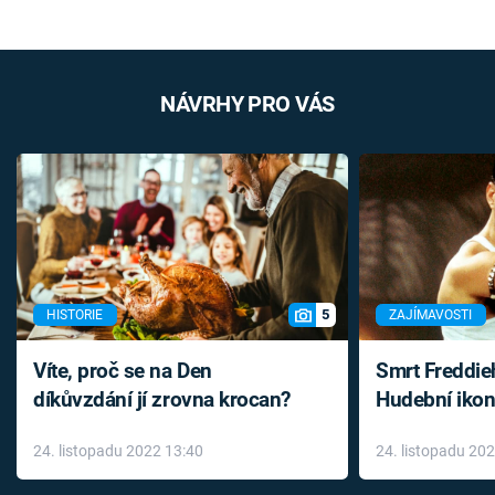
NÁVRHY PRO VÁS
5
HISTORIE
ZAJÍMAVOSTI
Víte, proč se na Den
Smrt Freddie
díkůvzdání jí zrovna krocan?
Hudební ikon
až do konce 
24. listopadu 2022 13:40
24. listopadu 20
léky