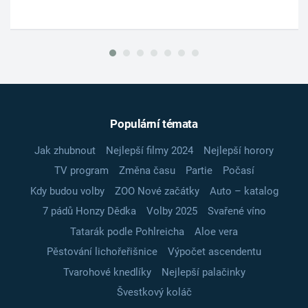
Populární témata
Jak zhubnout
Nejlepší filmy 2024
Nejlepší horory
TV program
Změna času
Partie
Počasí
Kdy budou volby
ZOO Nové začátky
Auto – katalog
7 pádů Honzy Dědka
Volby 2025
Svařené víno
Tatarák podle Pohlreicha
Aloe vera
Pěstování lichořeřišnice
Výpočet ascendentu
Tvarohové knedlíky
Nejlepší palačinky
Švestkový koláč