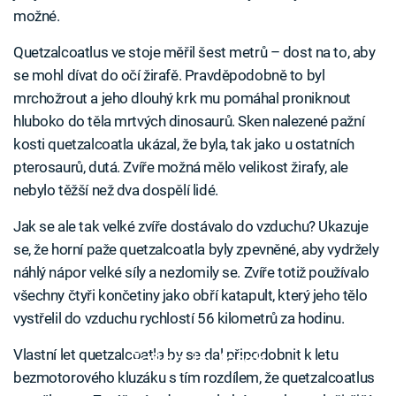
možné.
Quetzalcoatlus ve stoje měřil šest metrů – dost na to, aby
se mohl dívat do očí žirafě. Pravděpodobně to byl
mrchožrout a jeho dlouhý krk mu pomáhal proniknout
hluboko do těla mrtvých dinosaurů. Sken nalezené pažní
kosti quetzalcoatla ukázal, že byla, tak jako u ostatních
pterosaurů, dutá. Zvíře možná mělo velikost žirafy, ale
nebylo těžší než dva dospělí lidé.
Jak se ale tak velké zvíře dostávalo do vzduchu? Ukazuje
se, že horní paže quetzalcoatla byly zpevněné, aby vydržely
náhlý nápor velké síly a nezlomily se. Zvíře totiž používalo
všechny čtyři končetiny jako obří katapult, který jeho tělo
vystřelil do vzduchu rychlostí 56 kilometrů za hodinu.
Vlastní let quetzalcoatla by se dal připodobnit k letu
Failed to fetch
bezmotorového kluzáku s tím rozdílem, že quetzalcoatlus