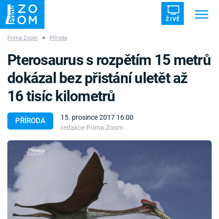
ŽIVĚ
Prima Zoom
■
Příroda
Trendy:
ZRÁDCI
UFO
DRUHÁ SVĚTOVÁ VÁLKA
Pterosaurus s rozpětím 15 metrů
ZÁHADY
VETŘELCI DÁVNOVĚKU
dokázal bez přistání uletět až
16 tisíc kilometrů
15. prosince 2017 16:00
PŘÍRODA
redakce Prima Zoom
Témata
Témata
Pořady
TV Program