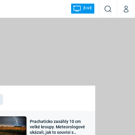
ŽIVĚ
Vyhledávání
Můj p
Prima+
ÁLKA
CNN Prima NEWS
Prima FRESH
Prima LIVING
LMY A
Prima Ženy
Prima LAJK
Prachaticko zasáhly 10 cm
osti
velké kroupy. Meteorologové
Sledujte nás
ukázali, jak to souvisí s