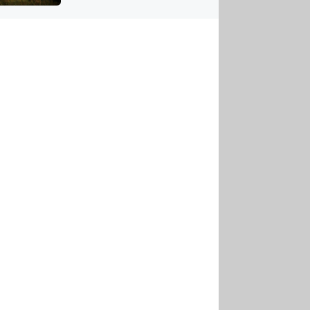
US
tornádem
RSUS
ZE A