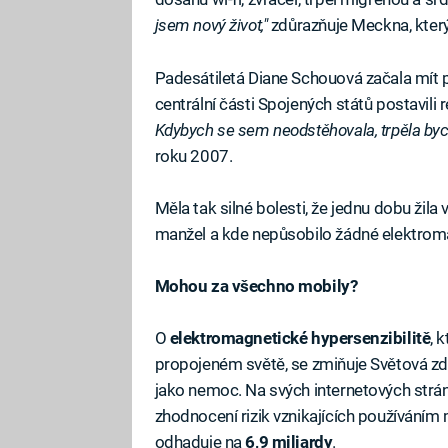
jsem nový život,"
zdůrazňuje Meckna, který 
Padesátiletá Diane Schouová začala mít pr
centrální části Spojených států postavili r
Kdybych se sem neodstěhovala, trpěla byc
roku 2007.
Měla tak silné bolesti, že jednu dobu žila 
manžel a kde nepůsobilo žádné elektroma
Mohou za všechno mobily?
O
elektromagnetické hypersenzibilitě
, 
propojeném světě, se zmiňuje Světová zd
jako nemoc. Na svých internetových strá
zhodnocení rizik vznikajících používáním m
odhaduje na
6,9 miliardy
.