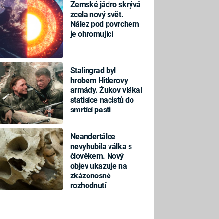
Zemské jádro skrývá
zcela nový svět.
Nález pod povrchem
je ohromující
Stalingrad byl
hrobem Hitlerovy
armády. Žukov vlákal
statisíce nacistů do
smrtící pasti
Neandertálce
nevyhubila válka s
člověkem. Nový
objev ukazuje na
zkázonosné
rozhodnutí