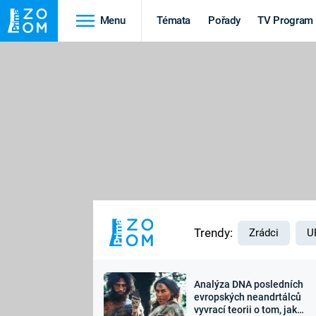
Menu
Témata
Pořady
TV Program
Cestování
Historie
HRADY A ZÁMKY
VIKINGOVÉ
HEDVÁBNÁ STEZKA
EPIDEMIE A
PANDEMIE
PŘÍRODA
STAROVĚKÝ EGYPT
Trendy:
Zrádci
U
Analýza DNA posledních
Druhá
Výročí
evropských neandrtálců
vyvrací teorii o tom, jak
světová válka