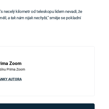
 necelý kilometr od teleskopu lidem nevadí, že
li, a tak nám nijak nechybí,"
směje se pokladní
rima Zoom
zínu Prima Zoom
ÁNKY AUTORA