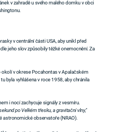
ltánek v zahradě u svého malého domku v obci
shingtonu.
rasky v centrální části USA, aby unikl před
dle jeho slov způsobily těžké onemocnění. Za
o okolí v okrese Pocahontas v Apalačském
a tu byla vyhlášena v roce 1958, aby chránila
m i nocí zachycuje signály z vesmíru.
sekund po Velkém třesku, a gravitační vlny,"
ové astronomické observatoře (NRAO).