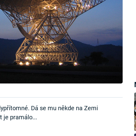
udypřítomné. Dá se mu někde na Zemi
t je pramálo...