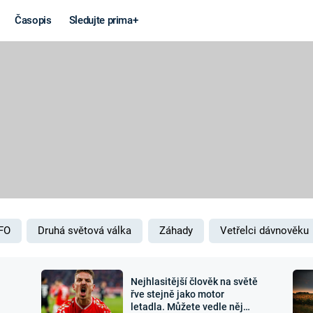
Časopis
Sledujte prima+
Věda a
Války
technika
STUDENÁ V
KORONAVIRUS
VÁLKA VE
VIETNAMU
VESMÍR
VÁLEČNÉ FI
MARS
SERIÁLY
FO
Druhá světová válka
Záhady
Vetřelci dávnověku
Nejhlasitější člověk na světě
Záhady a
Zajímav
řve stejně jako motor
letadla. Můžete vedle něj
konspirace