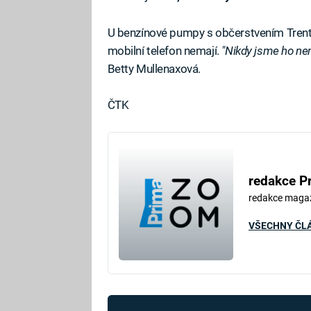
U benzínové pumpy s občerstvením Trent's
mobilní telefon nemají.
"Nikdy jsme ho nemě
Betty Mullenaxová.
ČTK
redakce P
redakce maga
VŠECHNY ČL