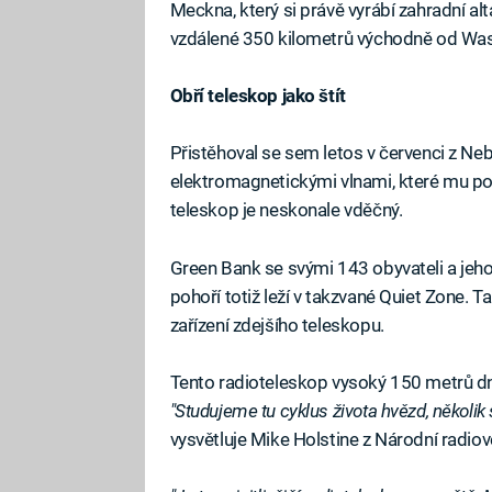
Meckna, který si právě vyrábí zahradní a
vzdálené 350 kilometrů východně od Wa
Obří teleskop jako štít
Přistěhoval se sem letos v červenci z Neb
elektromagnetickými vlnami, které mu po
teleskop je neskonale vděčný.
Green Bank se svými 143 obyvateli a jeh
pohoří totiž leží v takzvané Quiet Zone. T
zařízení zdejšího teleskopu.
Tento radioteleskop vysoký 150 metrů dne
"Studujeme tu cyklus života hvězd, několik 
vysvětluje Mike Holstine z Národní radi