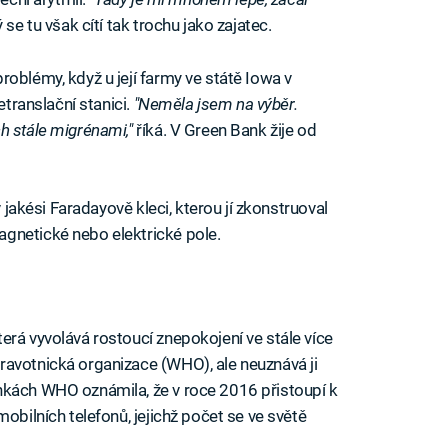
se tu však cítí tak trochu jako zajatec.
oblémy, když u její farmy ve státě Iowa v
etranslační stanici.
"Neměla jsem na výběr.
h stále migrénami,"
říká. V Green Bank žije od
v jakési Faradayově kleci, kterou jí zkonstruoval
gnetické nebo elektrické pole.
která vyvolává rostoucí znepokojení ve stále více
ravotnická organizace (WHO), ale neuznává ji
nkách WHO oznámila, že v roce 2016 přistoupí k
obilních telefonů, jejichž počet se ve světě