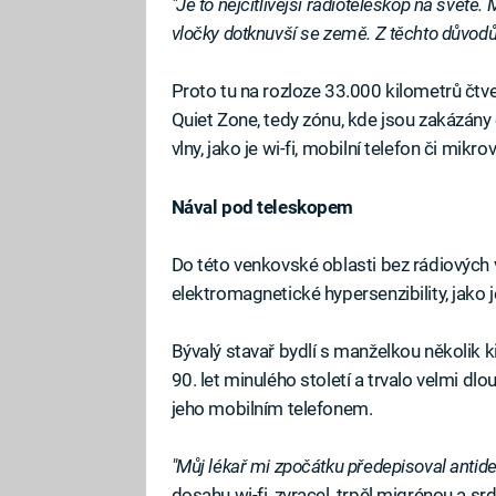
"Je to nejcitlivější radioteleskop na světě.
vločky dotknuvší se země. Z těchto důvod
Proto tu na rozloze 33.000 kilometrů čtv
Quiet Zone, tedy zónu, kde jsou zakázány 
vlny, jako je wi-fi, mobilní telefon či mikro
Nával pod teleskopem
Do této venkovské oblasti bez rádiových v
elektromagnetické hypersenzibility, jako 
Bývalý stavař bydlí s manželkou několik
90. let minulého století a trvalo velmi dlou
jeho mobilním telefonem.
"Můj lékař mi zpočátku předepisoval antide
dosahu wi-fi, zvracel, trpěl migrénou a sr