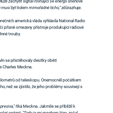
 Může zachytit signál rovnající se energii sněhové
ů musí být kolem mimořádné ticho,"
zdůrazňuje.
erečních americká vláda vyhlásila National Radio
či přísně omezeny přístroje produkující rádiové
vlnné trouby.
ln se přistěhovaly desítky obětí
je Charles Meckna.
 kilometrů od teleskopu. Onemocněl počátkem
ho, než se zjistilo, že jeho problémy souvisejí s
presiva,"
říká Meckna. Jakmile se přiblížil k
deční arytmií.
"Tady je mi mnohem lépe, začal