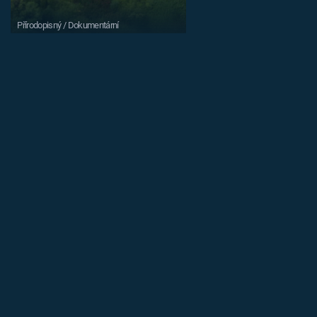
Přírodopisný / Dokumentární