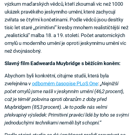
výzkum maďarských vědců, kteří zkoumali víc než 1000
ukázek pravěkého jeskynního umění, které zachycují
zvířata se čtyřmi končetinami. Podle vědců jsou desítky
tisíc let staré „primitivní“ kresby mnohem realističtější než
„realistická“ malba 18. a 19. století. Počet anatomických
omylů u moderního umění je oproti jeskynnímu umění víc
než dvojnásobný.
Slavný film Eadwearda Muybridge s běžícím koněm:
Abychom byli konkrétní, citujme studii, která byla
zveřejněna v
odborném časopise PLoS One
:
„Nejnižší
počet omylů jsme našli v jeskynním umění (46,2 procent),
což je téměř polovina oproti obrazům z doby před
Muybridgem (85,3 procent). Je to podle nás velmi
překvapivý výsledek: Primitivní pravěcí lidé by toho se svými
jednoduchými technikami neměli být schopní.“