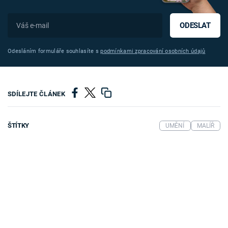
ODESLAT
Odesláním formuláře souhlasíte s
podmínkami zpracování osobních údajů
SDÍLEJTE ČLÁNEK
ŠTÍTKY
UMĚNÍ
MALÍŘ