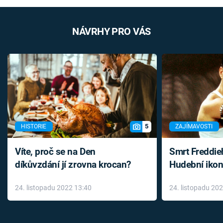
NÁVRHY PRO VÁS
5
HISTORIE
ZAJÍMAVOSTI
Víte, proč se na Den
Smrt Freddie
díkůvzdání jí zrovna krocan?
Hudební ikon
až do konce 
24. listopadu 2022 13:40
24. listopadu 20
léky