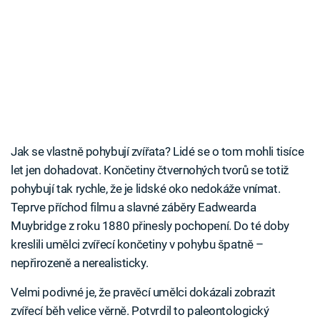
Jak se vlastně pohybují zvířata? Lidé se o tom mohli tisíce
let jen dohadovat. Končetiny čtvernohých tvorů se totiž
pohybují tak rychle, že je lidské oko nedokáže vnímat.
Teprve příchod filmu a slavné záběry Eadwearda
Muybridge z roku 1880 přinesly pochopení. Do té doby
kreslili umělci zvířecí končetiny v pohybu špatně –
nepřirozeně a nerealisticky.
Velmi podivné je, že pravěcí umělci dokázali zobrazit
zvířecí běh velice věrně. Potvrdil to paleontologický