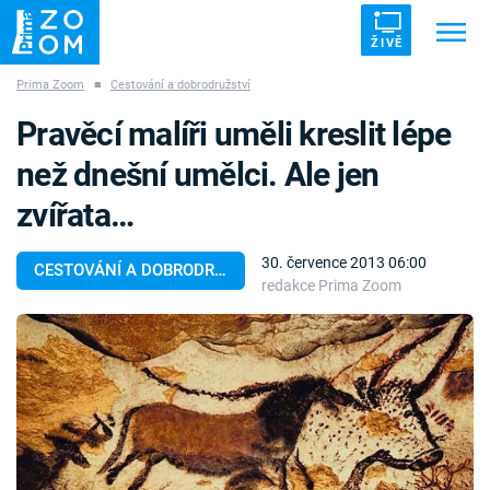
ŽIVĚ
Prima Zoom
■
Cestování a dobrodružství
Trendy:
ZRÁDCI
UFO
DRUHÁ SVĚTOVÁ VÁLKA
Pravěcí malíři uměli kreslit lépe
ZÁHADY
VETŘELCI DÁVNOVĚKU
než dnešní umělci. Ale jen
zvířata…
30. července 2013 06:00
CESTOVÁNÍ A DOBRODRUŽSTVÍ
redakce Prima Zoom
Témata
Témata
Pořady
TV Program