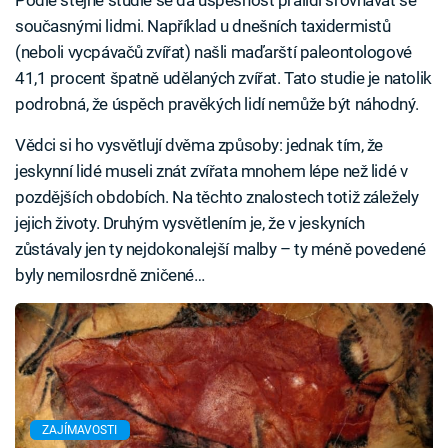
Podle stejné studie se dá úspěšnost pralidí srovnávat se
současnými lidmi. Například u dnešních taxidermistů
(neboli vycpávačů zvířat) našli maďarští paleontologové
41,1 procent špatně udělaných zvířat. Tato studie je natolik
podrobná, že úspěch pravěkých lidí nemůže být náhodný.
Vědci si ho vysvětlují dvěma způsoby: jednak tím, že
jeskynní lidé museli znát zvířata mnohem lépe než lidé v
pozdějších obdobích. Na těchto znalostech totiž záležely
jejich životy. Druhým vysvětlením je, že v jeskyních
zůstávaly jen ty nejdokonalejší malby – ty méně povedené
byly nemilosrdně zničené…
ZAJÍMAVOSTI