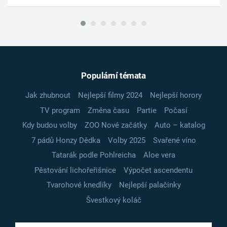
Populární témata
Jak zhubnout
Nejlepší filmy 2024
Nejlepší horory
TV program
Změna času
Partie
Počasí
Kdy budou volby
ZOO Nové začátky
Auto – katalog
7 pádů Honzy Dědka
Volby 2025
Svařené víno
Tatarák podle Pohlreicha
Aloe vera
Pěstování lichořeřišnice
Výpočet ascendentu
Tvarohové knedlíky
Nejlepší palačinky
Švestkový koláč