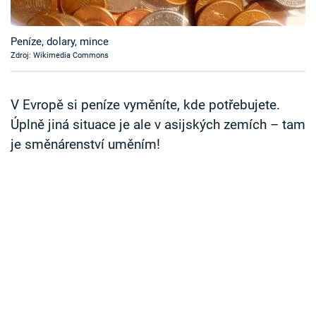
Časopis
Peníze, dolary, mince
Sledujte prima+
Zdroj: Wikimedia Commons
Přihlášení
V Evropě si peníze vyměníte, kde potřebujete.
Úplně jiná situace je ale v asijských zemích – tam
je směnárenství uměním!
Sledujte nás