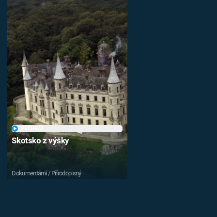
PŘEHRÁT
Skotsko z výšky
Dokumentární / Přírodopisný