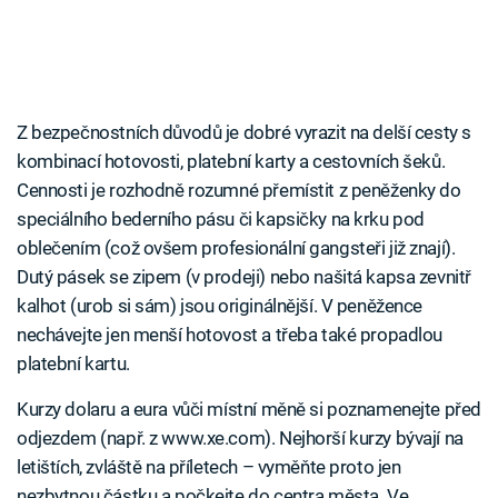
Z bezpečnostních důvodů je dobré vyrazit na delší cesty s
kombinací hotovosti, platební karty a cestovních šeků.
Cennosti je rozhodně rozumné přemístit z peněženky do
speciálního bederního pásu či kapsičky na krku pod
oblečením (což ovšem profesionální gangsteři již znají).
Dutý pásek se zipem (v prodeji) nebo našitá kapsa zevnitř
kalhot (urob si sám) jsou originálnější. V peněžence
nechávejte jen menší hotovost a třeba také propadlou
platební kartu.
Kurzy dolaru a eura vůči místní měně si poznamenejte před
odjezdem (např. z www.xe.com). Nejhorší kurzy bývají na
letištích, zvláště na příletech – vyměňte proto jen
nezbytnou částku a počkejte do centra města. Ve