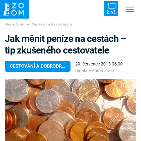
ŽIVĚ
Prima Zoom
■
Cestování a dobrodružství
Trendy:
ZRÁDCI
UFO
DRUHÁ SVĚTOVÁ VÁLKA
Jak měnit peníze na cestách –
ZÁHADY
VETŘELCI DÁVNOVĚKU
tip zkušeného cestovatele
29. července 2013 06:00
CESTOVÁNÍ A DOBRODRUŽSTVÍ
redakce Prima Zoom
Témata
Témata
Pořady
TV Program