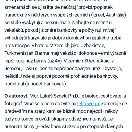
směnárnách se ujistěte, že neúčtují provizi/poplatek –
paradoxně v některých vyspělých zemích (Izrael, Austrálie)
se stále vyskytují a nejsou malé. Nebojte se měnit u
veksláků, pokud již znáte bankovky a počty nul, mívají
výhodnější kurzy, ale je dobré domluvit si nějakého třeba
přes recepci v hotelu. V zemích jako Uzbekistán,
Turkmenistán, Barma mají veksláci dokonce velmi výrazně
lepší kurz než banky (až 4x). V zemích Střední Asie, v
Jemenu, Iráku si peníze nepřepočítávejte, urazili byste je,
nešidí! Jinde si poprvé pozorně prohlédněte bankovky,
počet nul (a počet bankovek).
O autorovi:
Mgr. Lukáš Synek, Ph.D., je biolog, cestovatel a
fotograf. Více se o něm dozvíte na
jeho webu
. Zaměřuje se
především na státy, kam se běžně moc nejezdí - někdy
tudy dokonce provádí skupiny odvážných turistů. Je
autorem knihy „Hedvábnou stezkou po stopách dávných