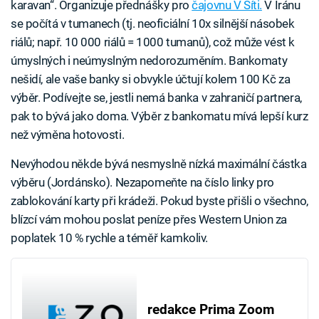
karavan“. Organizuje přednášky pro
čajovnu V Síti.
V Íránu
se počítá v tumanech (tj. neoficiální 10x silnější násobek
riálů; např. 10 000 riálů = 1000 tumanů), což může vést k
úmyslných i neúmyslným nedorozuměním. Bankomaty
nešidí, ale vaše banky si obvykle účtují kolem 100 Kč za
výběr. Podívejte se, jestli nemá banka v zahraničí partnera,
pak to bývá jako doma. Výběr z bankomatu mívá lepší kurz
než výměna hotovosti.
Nevýhodou někde bývá nesmyslně nízká maximální částka
výběru (Jordánsko). Nezapomeňte na číslo linky pro
zablokování karty při krádeži. Pokud byste přišli o všechno,
blízcí vám mohou poslat peníze přes Western Union za
poplatek 10 % rychle a téměř kamkoliv.
redakce Prima Zoom