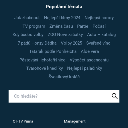
Populární témata
Jak zhubnout
Nejlepší filmy 2024
Nejlepší horory
TV program
Změna času
Partie
Počasí
Kdy budou volby
ZOO Nové začátky
Auto – katalog
7 pádů Honzy Dědka
Volby 2025
Svařené víno
Tatarák podle Pohlreicha
Aloe vera
Pěstování lichořeřišnice
Výpočet ascendentu
Tvarohové knedlíky
Nejlepší palačinky
Švestkový koláč
O FTV Prima
Management