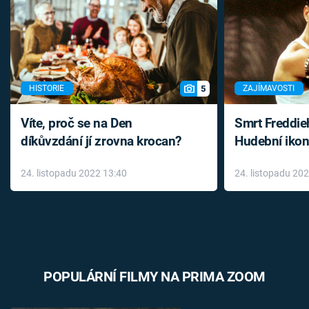
5
HISTORIE
ZAJÍMAVOSTI
Víte, proč se na Den
Smrt Freddie
díkůvzdání jí zrovna krocan?
Hudební ikon
až do konce 
24. listopadu 2022 13:40
24. listopadu 20
léky
POPULÁRNÍ FILMY NA PRIMA ZOOM