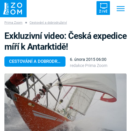
ŽIVĚ
Prima Zoom
■
Cestování a dobrodružství
Trendy:
ZRÁDCI
UFO
DRUHÁ SVĚTOVÁ VÁLKA
Exkluzivní video: Česká expedice
ZÁHADY
VETŘELCI DÁVNOVĚKU
míří k Antarktidě!
6. února 2015 06:00
CESTOVÁNÍ A DOBRODRUŽSTVÍ
redakce Prima Zoom
Témata
Témata
Pořady
TV Program