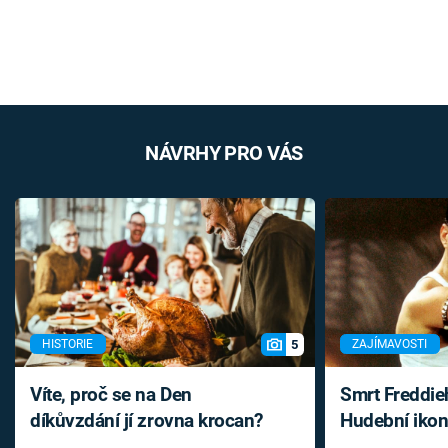
NÁVRHY PRO VÁS
5
HISTORIE
ZAJÍMAVOSTI
Víte, proč se na Den
Smrt Freddie
díkůvzdání jí zrovna krocan?
Hudební ikon
až do konce 