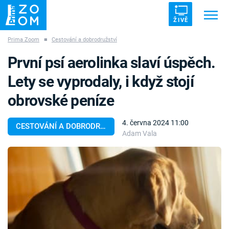
ŽIVĚ
Prima Zoom
■
Cestování a dobrodružství
Trendy:
ZRÁDCI
UFO
DRUHÁ SVĚTOVÁ VÁLKA
První psí aerolinka slaví úspěch.
ZÁHADY
VETŘELCI DÁVNOVĚKU
Lety se vyprodaly, i když stojí
obrovské peníze
4. června 2024 11:00
CESTOVÁNÍ A DOBRODRUŽSTVÍ
Adam Vala
Témata
Témata
Pořady
TV Program