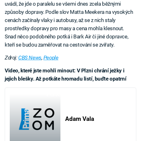
uvádí, že jde o paralelu se všemi dnes zcela běžnými
způsoby dopravy. Podle slov Matta Meekera na vysokých
cenách začínaly vlaky i autobusy, až se z nich staly
prostředky dopravy pro masy a cena mohla klesnout.
Snad něco podobného potká i Bark Air či jiné dopravce,
kteří se budou zaměřovat na cestování se zvířaty.
Zdroj:
CBS News
,
People
Video, které jste mohli minout: V Plzni chrání ježky i
jejich blešky. Až potkáte hromadu listí, buďte opatrní
Failed to fetch
Adam Vala