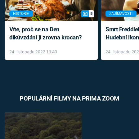
5
HISTORIE
ZAJÍMAVOSTI
Víte, proč se na Den
Smrt Freddie
díkůvzdání jí zrovna krocan?
Hudební ikon
až do konce 
24. listopadu 2022 13:40
24. listopadu 20
léky
POPULÁRNÍ FILMY NA PRIMA ZOOM