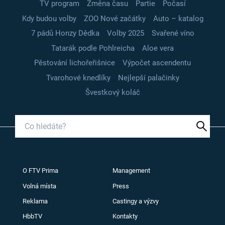
TV program
Změna času
Partie
Počasí
Kdy budou volby
ZOO Nové začátky
Auto – katalog
7 pádů Honzy Dědka
Volby 2025
Svařené víno
Tatarák podle Pohlreicha
Aloe vera
Pěstování lichořeřišnice
Výpočet ascendentu
Tvarohové knedlíky
Nejlepší palačinky
Švestkový koláč
O FTV Prima
Management
Volná místa
Press
Reklama
Castingy a výzvy
HbbTV
Kontakty