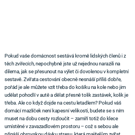
Pokud vaše domácnost sestává kromě lidských členů i z
těch zvířecích, nepochybně jste už nejednou narazili na
dilema, jak se přesunout na výlet či dovolenou v kompletní
sestavě. Zvířata cestování obecně nesnáší příliš dobře,
pořád je ale můžete vzít třeba do košíku na kole nebo jim
udělat pohodlí v autě a dělat přesně tolik zastávek, kolik je
třeba. Ale co když dojde na cestu letadlem? Pokud váš
domácí mazlíček není kapesní velikosti, budete se s ním
muset na dobu cesty rozloučit – zamíří totiž do klece
umístěné v zavazadlovém prostoru – což s sebou ale
přináší obrovskou dávku stresu, která majitelům zvířat