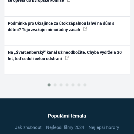
se opřela do Evropské komise
Podmínka pro Ukrajince za útok zápalnou lahví na dům s
dětmi? Tejc zvažuje mimořádný zásah
Na „Švarcenberský“ kanál už neodbočíte. Chyba vydržela 30
let, teď ceduli celou odstraní
Populární témata
Jak zhubnout
Nejlepší filmy 2024
Nejlepší horory