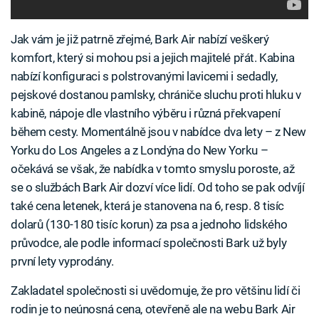
Jak vám je již patrně zřejmé, Bark Air nabízí veškerý
komfort, který si mohou psi a jejich majitelé přát. Kabina
nabízí konfiguraci s polstrovanými lavicemi i sedadly,
pejskové dostanou pamlsky, chrániče sluchu proti hluku v
kabině, nápoje dle vlastního výběru i různá překvapení
během cesty. Momentálně jsou v nabídce dva lety – z New
Yorku do Los Angeles a z Londýna do New Yorku –
očekává se však, že nabídka v tomto smyslu poroste, až
se o službách Bark Air dozví více lidí. Od toho se pak odvíjí
také cena letenek, která je stanovena na 6, resp. 8 tisíc
dolarů (130-180 tisíc korun) za psa a jednoho lidského
průvodce, ale podle informací společnosti Bark už byly
první lety vyprodány.
Zakladatel společnosti si uvědomuje, že pro většinu lidí či
rodin je to neúnosná cena, otevřeně ale na webu Bark Air