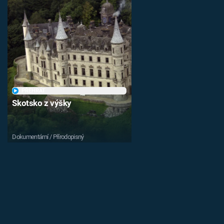
PŘEHRÁT
Skotsko z výšky
Dokumentární / Přírodopisný