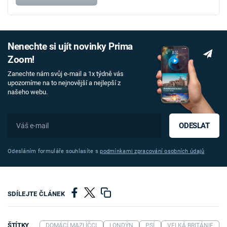
Nenechte si ujít novinky Prima
Zoom!
Zanechte nám svůj e-mail a 1x týdně vás
upozorníme na to nejnovější a nejlepší z
našeho webu.
ODESLAT
Odesláním formuláře souhlasíte s
podmínkami zpracování osobních údajů
SDÍLEJTE ČLÁNEK
ŠTÍTKY
DOMÁCÍ MAZLÍČCI
LONDÝN
PSÍ
VELKÁ BRITÁNIE