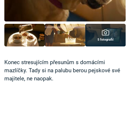
Časopis
Sledujte prima+
Přihlášení
5 fotografií
Sledujte nás
Konec stresujícím přesunům s domácími
mazlíčky. Tady si na palubu berou pejskové své
majitele, ne naopak.