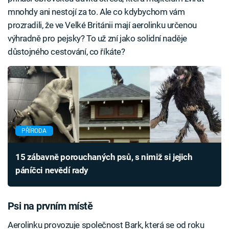
mnohdy ani nestojí za to. Ale co kdybychom vám
prozradili, že ve Velké Británii mají aerolinku určenou
výhradně pro pejsky? To už zní jako solidní naděje
důstojného cestování, co říkáte?
PŘÍRODA
15 zábavně porouchaných psů, s nimiž si jejich
páníčci nevědí rady
Psi na prvním místě
Aerolinku provozuje společnost Bark, která se od roku