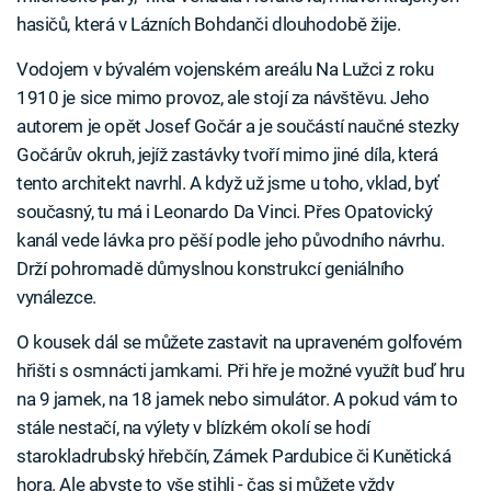
hasičů, která v Lázních Bohdanči dlouhodobě žije.
Vodojem v bývalém vojenském areálu Na Lužci z roku
1910 je sice mimo provoz, ale stojí za návštěvu. Jeho
autorem je opět Josef Gočár a je součástí naučné stezky
Gočárův okruh, jejíž zastávky tvoří mimo jiné díla, která
tento architekt navrhl.
A když už jsme u toho, vklad, byť
současný, tu má i Leonardo Da Vinci. Přes Opatovický
kanál vede lávka pro pěší podle jeho původního návrhu.
Drží pohromadě důmyslnou konstrukcí geniálního
vynálezce.
O kousek dál se můžete zastavit na upraveném golfovém
hřišti s osmnácti jamkami. Při hře je možné využít buď hru
na 9 jamek, na 18 jamek nebo simulátor. A pokud vám to
stále nestačí, na výlety v blízkém okolí se hodí
starokladrubský hřebčín, Zámek Pardubice či Kunětická
hora. Ale abyste to vše stihli - čas si můžete vždy