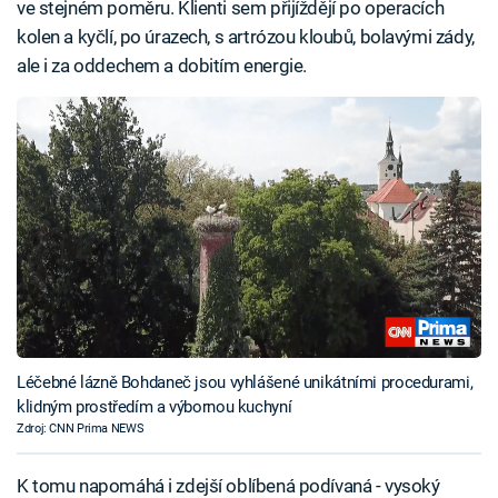
ve stejném poměru. Klienti sem přijíždějí po operacích
kolen a kyčlí, po úrazech, s artrózou kloubů, bolavými zády,
ale i za oddechem a dobitím energie.
Léčebné lázně Bohdaneč jsou vyhlášené unikátními procedurami,
klidným prostředím a výbornou kuchyní
Zdroj: CNN Prima NEWS
K tomu napomáhá i zdejší oblíbená podívaná - vysoký