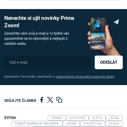
Nenechte si ujít novinky Prima
Zoom!
Zanechte nám svůj e-mail a 1x týdně vás
upozorníme na to nejnovější a nejlepší z
našeho webu.
ODESLAT
Odesláním formuláře souhlasíte s
podmínkami zpracování osobních údajů
SDÍLEJTE ČLÁNEK
ŠTÍTKY
ZDRAVÍ
KUCHYNĚ
ZLATO
LÉČBA
TOMÁŠ GARRIGUE MASARYK
LÁZNĚ
VOLNÝ ČAS
ČESKO