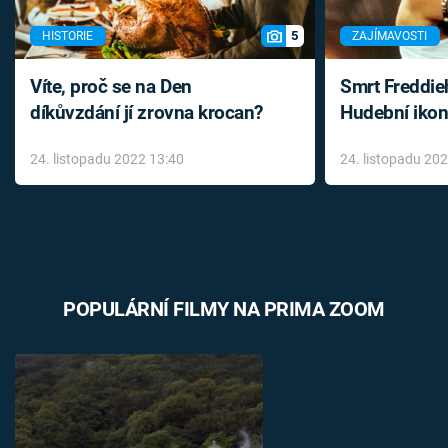
5
HISTORIE
ZAJÍMAVOSTI
Víte, proč se na Den
Smrt Freddie
díkůvzdání jí zrovna krocan?
Hudební ikon
až do konce 
24. listopadu 2022 13:40
24. listopadu 20
léky
POPULÁRNÍ FILMY NA PRIMA ZOOM