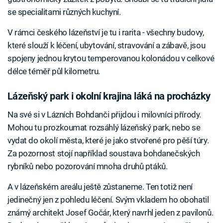
se specialitami různých kuchyní.
V rámci českého lázeňství je tu i rarita - všechny budovy,
které slouží k léčení, ubytování, stravování a zábavě, jsou
spojeny jednou krytou temperovanou kolonádou v celkové
délce téměř půl kilometru.
Lázeňský park i okolní krajina láká na procházky
Na své si v Lázních Bohdanči přijdou i milovníci přírody.
Mohou tu prozkoumat rozsáhlý lázeňský park, nebo se
vydat do okolí města, které je jako stvořené pro pěší túry.
Za pozornost stojí například soustava bohdanečských
rybníků nebo pozorování mnoha druhů ptáků.
A v lázeňském areálu ještě zůstaneme. Ten totiž není
jedinečný jen z pohledu léčení. Svým vkladem ho obohatil
známý architekt Josef Gočár, který navrhl jeden z pavilonů.