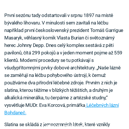
První sezónu tady odstartovali v srpnu 1897 na místě
bývalého lihovaru. V minulosti sem zavítali na léčbu
například první československý prezident Tomáš Garrigue
Masaryk, věhlasný komik Vlasta Burian či světoznámý
herec Johnny Depp. Dnes celý komplex sestává z pěti
pavilonů, čítá 299 pokojů a v jeden moment pojme až 559
klientů. Moderní procedury se tu potkávají s
všudypřítomnými prvky dobové architektury. „Naše lázně
se zaměřují na léčbu pohybového ústrojí, k čemuž
používáme dva přírodní léčebné zdroje. Prvním z nich je
slatina, kterou těžíme v blízkých těžištích, a druhým je
alkalická minerálka, tu čerpáme z artézské studny,“
vysvětluje MUDr. Eva Korcová, primářka
Léčebných lázní
Bohdaneč.
Slatina se skládá z jemnozrnných látek, které vznikly
Failed to fetch