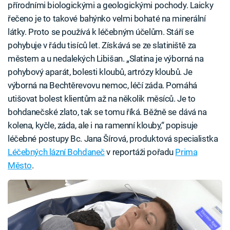
přírodními biologickými a geologickými pochody. Laicky
řečeno je to takové bahýnko velmi bohaté na minerální
látky. Proto se používá k léčebným účelům. Stáří se
pohybuje v řádu tisíců let. Získává se ze slatiniště za
městem a u nedalekých Libišan. „Slatina je výborná na
pohybový aparát, bolesti kloubů, artrózy kloubů. Je
výborná na Bechtěrevovu nemoc, léčí záda. Pomáhá
utišovat bolest klientům až na několik měsíců. Je to
bohdanečské zlato, tak se tomu říká. Běžně se dává na
kolena, kyčle, záda, ale i na ramenní klouby,“ popisuje
léčebné postupy Bc. Jana Šírová, produktová specialistka
Léčebných lázní Bohdaneč
v reportáži pořadu
Prima
Město
.