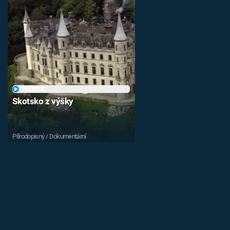
PŘEHRÁT
Skotsko z výšky
Přírodopisný / Dokumentární