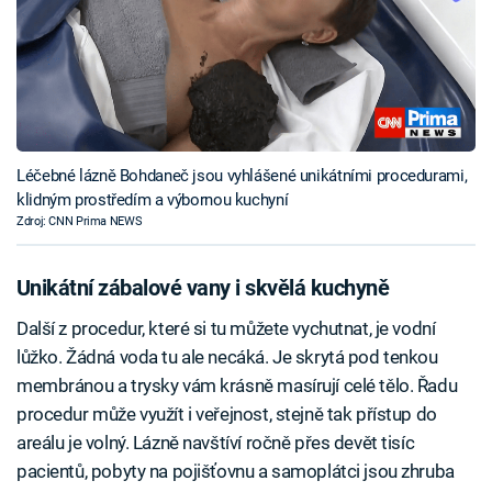
Léčebné lázně Bohdaneč jsou vyhlášené unikátními procedurami,
klidným prostředím a výbornou kuchyní
Zdroj: CNN Prima NEWS
Unikátní zábalové vany i skvělá kuchyně
Další z procedur, které si tu můžete vychutnat, je vodní
lůžko. Žádná voda tu ale necáká. Je skrytá pod tenkou
membránou a trysky vám krásně masírují celé tělo. Řadu
procedur může využít i veřejnost, stejně tak přístup do
areálu je volný. Lázně navštíví ročně přes devět tisíc
pacientů, pobyty na pojišťovnu a samoplátci jsou zhruba