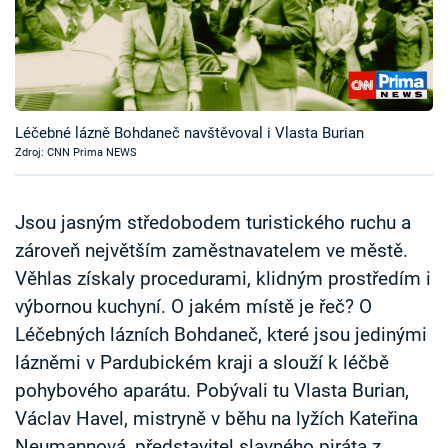
Časopis
Sledujte prima+
Přihlášení
Léčebné lázně Bohdaneč navštěvoval i Vlasta Burian
Zdroj: CNN Prima NEWS
Sledujte nás
Jsou jasným středobodem turistického ruchu a
zároveň největším zaměstnavatelem ve městě.
Věhlas získaly procedurami, klidným prostředím i
výbornou kuchyní. O jakém místě je řeč? O
Léčebných lázních Bohdaneč, které jsou jedinými
lázněmi v Pardubickém kraji a slouží k léčbě
pohybového aparátu. Pobývali tu Vlasta Burian,
Václav Havel, mistryně v běhu na lyžích Kateřina
Neumannová, představitel slavného piráta z