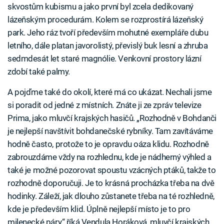
skvostům kubismu a jako první byl zcela dedikovaný
lázeňským procedurám. Kolem se rozprostírá lázeňský
park. Jeho ráz tvoří především mohutné exempláře dubu
letního, dále platan javorolistý, převislý buk lesní a zhruba
sedmdesát let staré magnólie. Venkovní prostory lázní
zdobí také palmy.
A pojďme také do okolí, které má co ukázat. Nechali jsme
si poradit od jedné z místních. Znáte ji ze zpráv televize
Prima, jako mluvčí krajských hasičů. „Rozhodně v Bohdanči
je nejlepší navštívit bohdanečské rybníky. Tam zavítáváme
hodně často, protože to je opravdu oáza klidu. Rozhodně
zabrouzdáme vždy na rozhlednu, kde je nádherný výhled a
také je možné pozorovat spoustu vzácných ptáků, takže to
rozhodně doporučuji. Je to krásná procházka třeba na dvě
hodinky. Záleží, jak dlouho zůstanete třeba na té rozhledně,
kde je především klid. Úplně nejlepší místo je to pro
milenecké páry,“ říká Vendula Horáková, mluvčí krajských