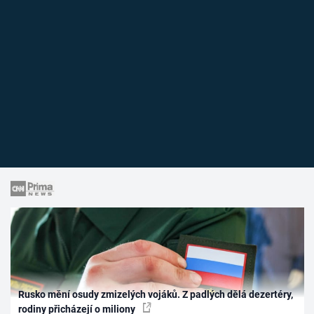
Rusko mění osudy zmizelých vojáků. Z padlých dělá dezertéry,
rodiny přicházejí o miliony