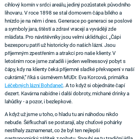
cihlový komín v srdci areálu, jediný pozůstatek původního
lihovaru. V roce 1898 se stal domovem čápa bílého a
hnízdo je na něm i dnes. Generace po generaci se poslové
a symboly jara, štěstí a zdraví vracejí a vyvádějí zde
mláďata. Pro návštěvníky jsou velmi uklidňující. „Čápi
bezesporu patří už historicky do našich lázní. Jsou
příjemným zpestřením a atrakcí pro naše klienty. V
letošním roce jsme zařadili i jeden wellnessový pobyt s
čápy, kdy na klienty čeká příjemné sladké překvapení v naší
cukrárně,“ říká s úsměvem MUDr. Eva Korcová, primářka
Léčebných lázní Bohdaneč
. A to když si objednáte čapí
dezert. Kavárna nabídne i další dobroty, míchané drinky a
lahůdky - a pozor, i bezlepkové.
A když už jsme u toho, o hladu tu ani náhodou nikdo
nebude. Šéfkuchaři se postarají, aby chuťové pohárky
nestíhaly zaznamenat, co že byl ten nejlepší
gastronomický zážitek z pobytu. Snoubí se tu tradiční jídla