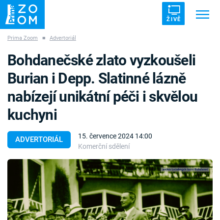
ŽIVĚ
Prima Zoom
■
Advertoriál
Trendy:
ZRÁDCI
UFO
DRUHÁ SVĚTOVÁ VÁLKA
Bohdanečské zlato vyzkoušeli
ZÁHADY
VETŘELCI DÁVNOVĚKU
Burian i Depp. Slatinné lázně
nabízejí unikátní péči i skvělou
kuchyni
Témata
15. července 2024 14:00
ADVERTORIÁL
Komerční sdělení
Témata
Pořady
TV Program