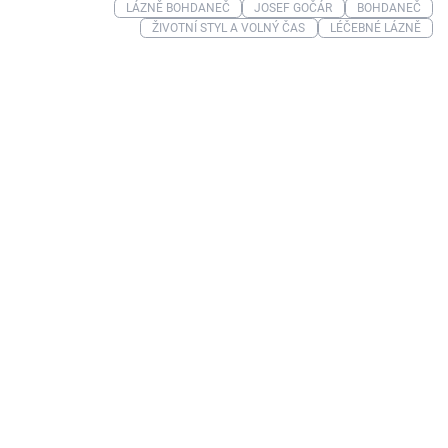
LÁZNĚ BOHDANEČ
JOSEF GOČÁR
BOHDANEČ
ŽIVOTNÍ STYL A VOLNÝ ČAS
LÉČEBNÉ LÁZNĚ