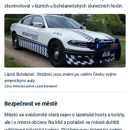
zkontrolovat v lázních u bohdanečských slunečních hodin.
Lázně Bohdaneč: Strážníci jsou známí po celém Česku svými
americkými auty
Zdroj: Městská policie Lázně Bohdaneč
Bezpečnost ve městě
Město se svědomitě stará nejen o lázeňské hosty a turisty,
ale i o místní občany. Na klid a pořádek ve městě dohlíží
vyhlášená městská policie. Strážníci jsou známí po celém