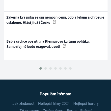
Zákeřná kvasinka se šíří nemocnicemi, odolá lékům a ohrožuje
oslabené. Hlásí ji už i Česko
Babiš si chce posvítit na Klempířovu kulturní politiku.
Samozřejmě budu reagovat, uvedl
Populární témata
Jak zhubnout
Nejlepší filmy 2024
Nejlepší horory
TV program
Změna času
Partie
Počasí