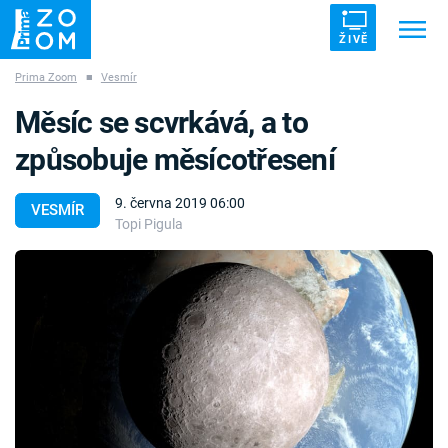
ŽIVĚ
Prima Zoom
■
Vesmír
Trendy:
ZRÁDCI
UFO
DRUHÁ SVĚTOVÁ VÁLKA
Měsíc se scvrkává, a to
ZÁHADY
VETŘELCI DÁVNOVĚKU
způsobuje měsícotřesení
9. června 2019 06:00
VESMÍR
Topi Pigula
Témata
Témata
Pořady
TV Program