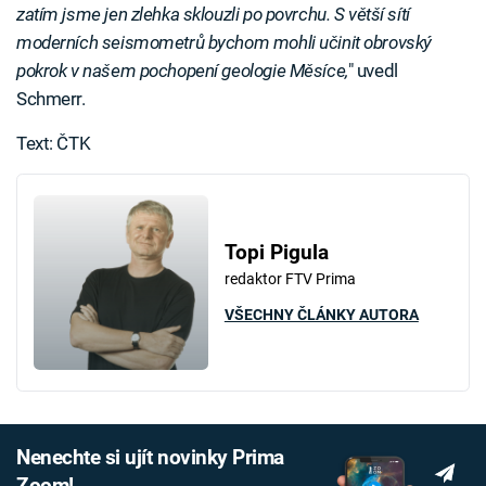
zatím jsme jen zlehka sklouzli po povrchu. S větší sítí
moderních seismometrů bychom mohli učinit obrovský
pokrok v našem pochopení geologie Měsíce,
" uvedl
Schmerr.
Text: ČTK
Topi Pigula
redaktor FTV Prima
VŠECHNY ČLÁNKY AUTORA
Nenechte si ujít novinky Prima