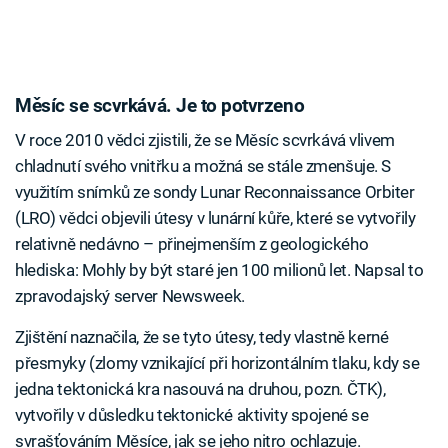
Měsíc se scvrkává. Je to potvrzeno
V roce 2010 vědci zjistili, že se Měsíc scvrkává vlivem
chladnutí svého vnitřku a možná se stále zmenšuje. S
využitím snímků ze sondy Lunar Reconnaissance Orbiter
(LRO) vědci objevili útesy v lunární kůře, které se vytvořily
relativně nedávno – přinejmenším z geologického
hlediska: Mohly by být staré jen 100 milionů let. Napsal to
zpravodajský server Newsweek.
Zjištění naznačila, že se tyto útesy, tedy vlastně kerné
přesmyky (zlomy vznikající při horizontálním tlaku, kdy se
jedna tektonická kra nasouvá na druhou, pozn. ČTK),
vytvořily v důsledku tektonické aktivity spojené se
svrašťováním Měsíce, jak se jeho nitro ochlazuje.