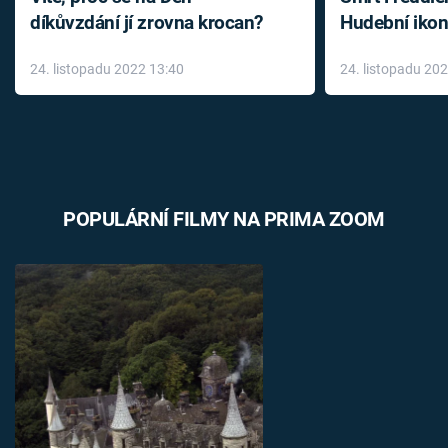
díkůvzdání jí zrovna krocan?
Hudební ikon
až do konce 
24. listopadu 2022 13:40
24. listopadu 20
léky
POPULÁRNÍ FILMY NA PRIMA ZOOM