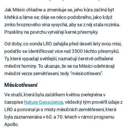
Jak Měsíc chladne a zmenšuje se, jeho kůra začíná být
křehká a láme se; děje se něco podobného, jako když
zrnko hroznového vína vysychá, aby se z něj stala rozinka.
Praskliny na povrchu vytvářejí kerné přesmyky.
Od doby, co sonda LRO zahájila před deseti lety svou misi,
podařilo se identifikovat více než 3500 těchto přesmyků.
Ty, které vypadají světlejší, naznačují čerstvě odhalené
měsíční horniny. To ukazuje, že se na Měsíci odehrávají
měsíční verze zemětřesení, tedy "měsícotřesení".
Měsícotřesení
Ve studii, která byla začátkem května zveřejněna v
časopise
Nature Geoscience
, vědecký tým prověřil údaje z
LRO a porovnal je s místy měsíčních zemětřesení, která
byla zaznamenána v 60. a 70. letech v rámci programu
Apollo.