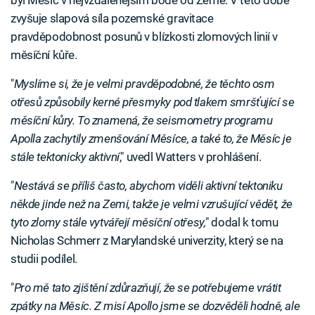
byl Měsíc v nejvzdálenějším bodě od Země. V této době
zvyšuje slapová síla pozemské gravitace
pravděpodobnost posunů v blízkosti zlomových linií v
měsíční kůře.
"
Myslíme si, že je velmi pravděpodobné, že těchto osm
otřesů způsobily kerné přesmyky pod tlakem smršťující se
měsíční kůry. To znamená, že seismometry programu
Apolla zachytily zmenšování Měsíce, a také to, že Měsíc je
stále tektonicky aktivní
," uvedl Watters v prohlášení.
"
Nestává se příliš často, abychom viděli aktivní tektoniku
někde jinde než na Zemi, takže je velmi vzrušující vědět, že
tyto zlomy stále vytvářejí měsíční otřesy,
" dodal k tomu
Nicholas Schmerr z Marylandské univerzity, který se na
studii podílel.
"
Pro mě tato zjištění zdůrazňují, že se potřebujeme vrátit
zpátky na Měsíc. Z misí Apollo jsme se dozvěděli hodně, ale