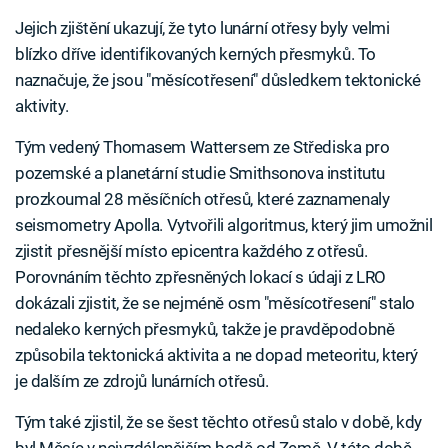
Jejich zjištění ukazují, že tyto lunární otřesy byly velmi
blízko dříve identifikovaných kerných přesmyků. To
naznačuje, že jsou "měsícotřesení" důsledkem tektonické
aktivity.
Tým vedený Thomasem Wattersem ze Střediska pro
pozemské a planetární studie Smithsonova institutu
prozkoumal 28 měsíčních otřesů, které zaznamenaly
seismometry Apolla. Vytvořili algoritmus, který jim umožnil
zjistit přesnější místo epicentra každého z otřesů.
Porovnáním těchto zpřesněných lokací s údaji z LRO
dokázali zjistit, že se nejméně osm "měsícotřesení" stalo
nedaleko kerných přesmyků, takže je pravděpodobně
způsobila tektonická aktivita a ne dopad meteoritu, který
je dalším ze zdrojů lunárních otřesů.
Tým také zjistil, že se šest těchto otřesů stalo v době, kdy