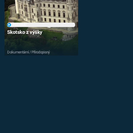
PŘEHRÁT
Skotsko z výšky
Dokumentární / Přírodopisný