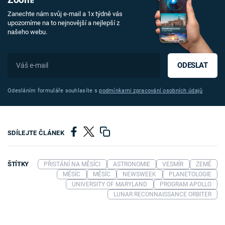
Zoom!
Zanechte nám svůj e-mail a 1x týdně vás
upozorníme na to nejnovější a nejlepší z
našeho webu.
ODESLAT
Odesláním formuláře souhlasíte s
podmínkami zpracování osobních údajů
SDÍLEJTE ČLÁNEK
ŠTÍTKY
PŘISTÁNÍ NA MĚSÍCI
ASTRONOMIE
VESMÍR
ZEMĚ
MĚSÍC
MĚSÍC
NEWSWEEK
PLANETOLOGIE
UNIVERSITY OF MARYLAND
PROGRAM APOLLO
LUNAR RECONNAISSANCE ORBITER