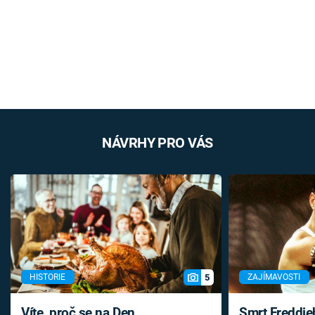
NÁVRHY PRO VÁS
5
HISTORIE
ZAJÍMAVOSTI
Víte, proč se na Den
Smrt Freddie