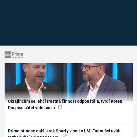
Ukrajincům se lehčí trestná činnost odpouštěla, tvrdí Koten.
Pospíšil chtěl vidět čísla
Prima přinese další krok Sparty v boji o LM. Fanoušci uvidí i