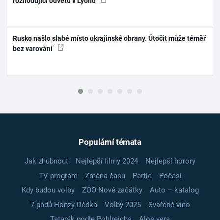
rozhodující odvetu v Lyonu
Rusko našlo slabé místo ukrajinské obrany. Útočit může téměř
bez varování
Populární témata
Jak zhubnout
Nejlepší filmy 2024
Nejlepší horory
TV program
Změna času
Partie
Počasí
Kdy budou volby
ZOO Nové začátky
Auto – katalog
7 pádů Honzy Dědka
Volby 2025
Svařené víno
Tatarák podle Pohlreicha
Aloe vera