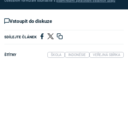
Odesláním formuláře souhlasíte s
podmínkami zpracování osobních údajů
Vstoupit do diskuze
SDÍLEJTE ČLÁNEK
ŠTÍTKY
ŠKOLA
INDONÉSIE
VEŘEJNÁ SBÍRKA