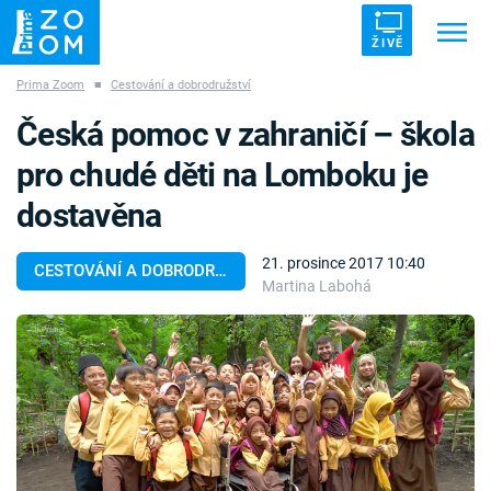
ŽIVĚ
Prima Zoom
■
Cestování a dobrodružství
Trendy:
ZRÁDCI
UFO
DRUHÁ SVĚTOVÁ VÁLKA
Česká pomoc v zahraničí – škola
ZÁHADY
VETŘELCI DÁVNOVĚKU
pro chudé děti na Lomboku je
dostavěna
21. prosince 2017 10:40
CESTOVÁNÍ A DOBRODRUŽSTVÍ
Martina Labohá
Témata
Témata
Pořady
TV Program