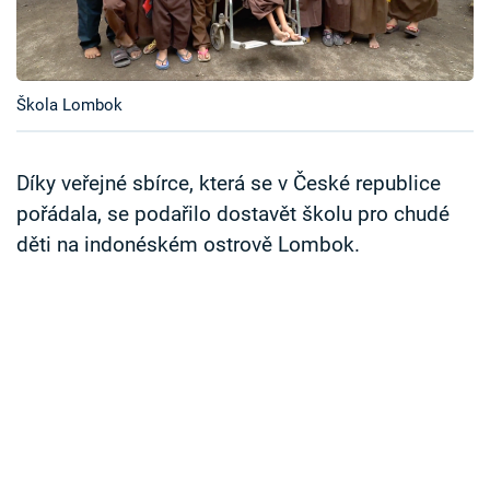
Časopis
Sledujte prima+
Škola Lombok
Přihlášení
Díky veřejné sbírce, která se v České republice
pořádala, se podařilo dostavět školu pro chudé
Sledujte nás
děti na indonéském ostrově Lombok.