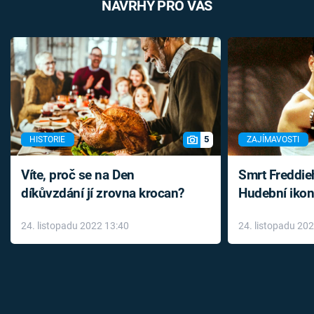
NÁVRHY PRO VÁS
5
HISTORIE
ZAJÍMAVOSTI
Víte, proč se na Den
Smrt Freddie
díkůvzdání jí zrovna krocan?
Hudební ikon
až do konce 
24. listopadu 2022 13:40
24. listopadu 20
léky