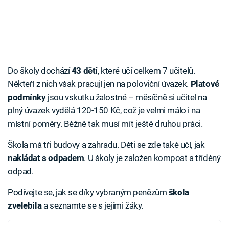
Do školy dochází
43 dětí
, které učí celkem 7 učitelů.
Někteří z nich však pracují jen na poloviční úvazek.
Platové
podmínky
jsou vskutku žalostné – měsíčně si učitel na
plný úvazek vydělá 120-150 Kč, což je velmi málo i na
místní poměry. Běžně tak musí mít ještě druhou práci.
Škola má tři budovy a zahradu. Děti se zde také učí, jak
nakládat s odpadem
. U školy je založen kompost a tříděný
odpad.
Podívejte se, jak se díky vybraným penězům
škola
zvelebila
a seznamte se s jejími žáky.