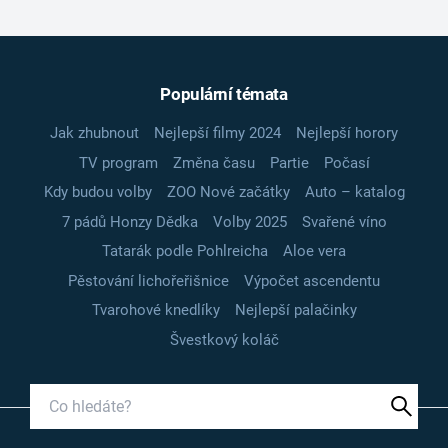
Populární témata
Jak zhubnout
Nejlepší filmy 2024
Nejlepší horory
TV program
Změna času
Partie
Počasí
Kdy budou volby
ZOO Nové začátky
Auto – katalog
7 pádů Honzy Dědka
Volby 2025
Svařené víno
Tatarák podle Pohlreicha
Aloe vera
Pěstování lichořeřišnice
Výpočet ascendentu
Tvarohové knedlíky
Nejlepší palačinky
Švestkový koláč