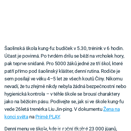
Šaolinská škola kung-fu: budíček v 5.30, trénink v 6 hodin.
Účast je povinná. Po tvrdém drilu se běží na vrcholek hory,
pak teprve snídaně. Pro 5000 žáků jedné ze tří škol, které
patří přímo pod šaolinský klášter, denní rutina. Rodiče je
sem posílají ve věku 4–5 let ze všech koutů Číny. Nikomu
nevadí, že tu zřejmě nikdy nebyla žádná bezpečnostní nebo
hygienická kontrola – v téhle škole se brousí charaktery
jako na běžícím pásu. Podívejte se, jak si ve škole kung-fu
vede 26letá trenérka Liu Jin-ping. V dokumentu
Žena na
konci světa
na
Primě PLAY
.
Denní menu ve škole, kde je roční školné 23 000 jüanů,
Failed to fetch