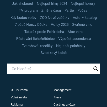
Jak zhubnout
Nejlepší filmy 2024
Nejlepší horory
TV program
Změna času
Partie
Počasí
Kdy budou volby
ZOO Nové začátky
Auto – katalog
7 pádů Honzy Dědka
Volby 2025
Svařené víno
Tatarák podle Pohlreicha
Aloe vera
Pěstování lichořeřišnice
Výpočet ascendentu
Tvarohové knedlíky
Nejlepší palačinky
Švestkový koláč
O FTV Prima
Management
Volná místa
Press
Reklama
Castingy a výzvy