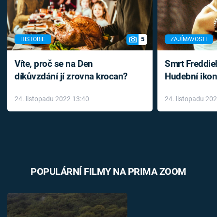
5
HISTORIE
ZAJÍMAVOSTI
Víte, proč se na Den
Smrt Freddie
díkůvzdání jí zrovna krocan?
Hudební ikon
až do konce 
24. listopadu 2022 13:40
24. listopadu 20
léky
POPULÁRNÍ FILMY NA PRIMA ZOOM