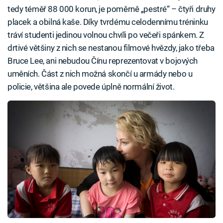
tedy téměř 88 000 korun, je poměrně „pestré“ – čtyři druhy
placek a obilná kaše. Díky tvrdému celodennímu tréninku
tráví studenti jedinou volnou chvíli po večeři spánkem. Z
drtivé většiny z nich se nestanou filmové hvězdy, jako třeba
Bruce Lee, ani nebudou Čínu reprezentovat v bojových
uměních. Část z nich možná skončí u armády nebo u
policie, většina ale povede úplně normální život.