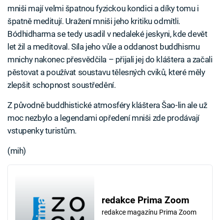
mniši mají velmi špatnou fyzickou kondici a díky tomu i
špatně meditují. Uražení mniši jeho kritiku odmítli.
Bódhidharma se tedy usadil v nedaleké jeskyni, kde devět
let žil a meditoval. Síla jeho vůle a oddanost buddhismu
mnichy nakonec přesvědčila – přijali jej do kláštera a začali
pěstovat a používat soustavu tělesných cviků, které měly
zlepšit schopnost soustředění.
Z původně buddhistické atmosféry kláštera Šao-lin ale už
moc nezbylo a legendami opředení mniši zde prodávají
vstupenky turistům.
(mih)
redakce Prima Zoom
redakce magazínu Prima Zoom