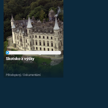
PŘEHRÁT
Skotsko z výšky
Přírodopisný / Dokumentární