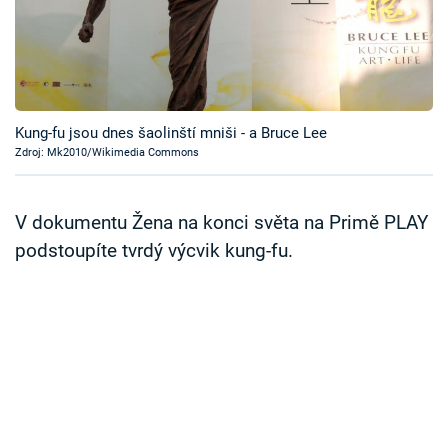
Časopis
Sledujte prima+
Přihlášení
Kung-fu jsou dnes šaolinští mniši - a Bruce Lee
Zdroj: Mk2010/Wikimedia Commons
Sledujte nás
V dokumentu Žena na konci světa na Primě PLAY
podstoupíte tvrdý výcvik kung-fu.