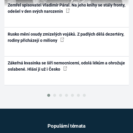
Zemřel spisovatel Vladimír Páral. Na jeho knihy se stály fronty,
odešel v den svých narozenin
Rusko mění osudy zmizelých vojáků. Z padlých dělá dezertéry,
rodiny přicházejí o miliony
Zákeřná kvasinka se šíří nemocnicemi, odolá lékům a ohrožuje
oslabené. Hlásí ji už i Česko
Populární témata