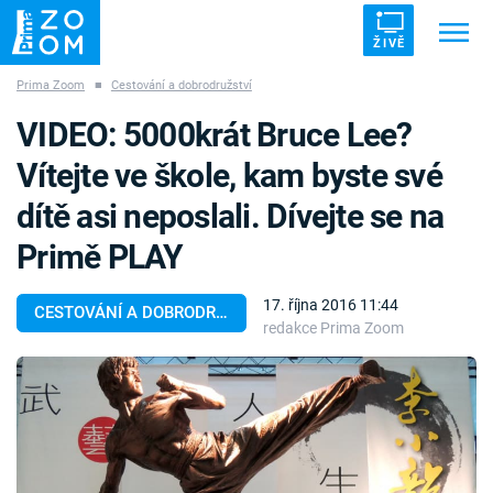
ŽIVĚ
Prima Zoom
■
Cestování a dobrodružství
Trendy:
ZRÁDCI
UFO
DRUHÁ SVĚTOVÁ VÁLKA
VIDEO: 5000krát Bruce Lee?
ZÁHADY
VETŘELCI DÁVNOVĚKU
Vítejte ve škole, kam byste své
dítě asi neposlali. Dívejte se na
Primě PLAY
Témata
17. října 2016 11:44
CESTOVÁNÍ A DOBRODRUŽSTVÍ
redakce Prima Zoom
Témata
Pořady
TV Program