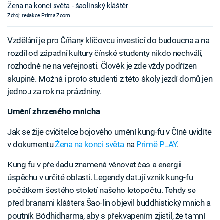
Žena na konci světa - šaolinský kláštěr
Zdroj: redakce Prima Zoom
Vzdělání je pro Číňany klíčovou investicí do budoucna a na
rozdíl od západní kultury čínské studenty nikdo nechválí,
rozhodně ne na veřejnosti. Člověk je zde vždy podřízen
skupině. Možná i proto studenti z této školy jezdí domů jen
jednou za rok na prázdniny.
Umění zhrzeného mnicha
Jak se žije cvičitelce bojového umění kung-fu v Číně uvidíte
v dokumentu
Žena na konci světa
na
Primě PLAY
.
Kung-fu v překladu znamená věnovat čas a energii
úspěchu v určité oblasti. Legendy datují vznik kung-fu
počátkem šestého století našeho letopočtu. Tehdy se
před branami kláštera Šao-lin objevil buddhistický mnich a
poutník Bódhidharma, aby s překvapením zjistil, že tamní