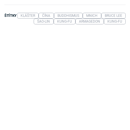
ŠTÍTKY
KLÁŠTER
ČÍNA
BUDDHISMUS
MNICH
BRUCE LEE
ŠAO-LIN
KUNG-FU
ARMAGEDON
KUNG-FU