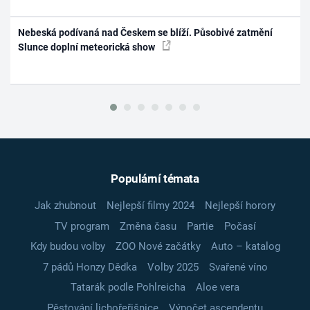
Nebeská podívaná nad Českem se blíží. Působivé zatmění
Slunce doplní meteorická show
Populární témata
Jak zhubnout
Nejlepší filmy 2024
Nejlepší horory
TV program
Změna času
Partie
Počasí
Kdy budou volby
ZOO Nové začátky
Auto – katalog
7 pádů Honzy Dědka
Volby 2025
Svařené víno
Tatarák podle Pohlreicha
Aloe vera
Pěstování lichořeřišnice
Výpočet ascendentu