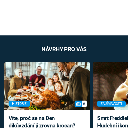
NÁVRHY PRO VÁS
5
HISTORIE
ZAJÍMAVOSTI
Víte, proč se na Den
Smrt Freddie
díkůvzdání jí zrovna krocan?
Hudební ikon