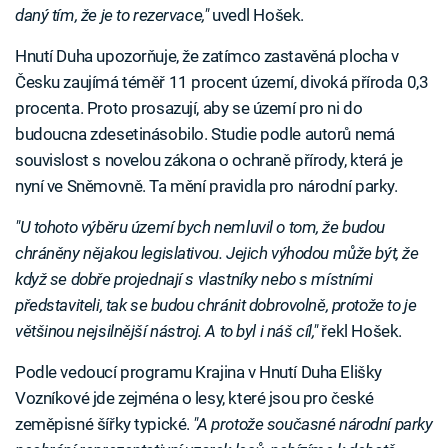
daný tím, že je to rezervace,"
uvedl Hošek.
Hnutí Duha upozorňuje, že zatímco zastavěná plocha v
Česku zaujímá téměř 11 procent území, divoká příroda 0,3
procenta. Proto prosazují, aby se území pro ni do
budoucna zdesetinásobilo. Studie podle autorů nemá
souvislost s novelou zákona o ochraně přírody, která je
nyní ve Sněmovně. Ta mění pravidla pro národní parky.
"U tohoto výběru území bych nemluvil o tom, že budou
chráněny nějakou legislativou. Jejich výhodou může být, že
když se dobře projednají s vlastníky nebo s místními
představiteli, tak se budou chránit dobrovolně, protože to je
většinou nejsilnější nástroj. A to byl i náš cíl,"
řekl Hošek.
Podle vedoucí programu Krajina v Hnutí Duha Elišky
Vozníkové jde zejména o lesy, které jsou pro české
zeměpisné šířky typické.
"A protože současné národní parky