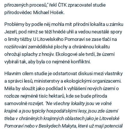
přirozených procesů," řekl ČTK zpracovatel studie
přírodovědec Michael Hošek.
Problémy by podle něj mohla mít přírodní lokalita u zámku
Jezeří, pod nímž se těží hnědé uhlí a vedou neustálé spory
o limity těžby. U Litovelského Pomoraví se zase tlačí na
rozšiřování zemědělské plochy a chráněnou lokalitu
ohrožují splachy z hnojiv. Ekologové ale tvrdí, že území
vybírali tak, aby byla co nejméně konfliktní.
Hlavním cílem studie je odstartovat diskusi mezi vlastníky
a správci lesů, ministerstvy a ekologickými organizacemi.
Měla by sloužit jako podklad k vyhlášení nových území o
rozloze nejméně tisíc hektarů, kde se bude příroda
samovolně rozvíjet.
"Ne všechny lokality jsou ve volné
krajině a jsou typicky hospodářskými lesy, jsou zde území
třeba v chráněných krajinných oblastech jako je Litovelské
Pomoraví nebo v Beskydech Makyta, které už mají potenciál