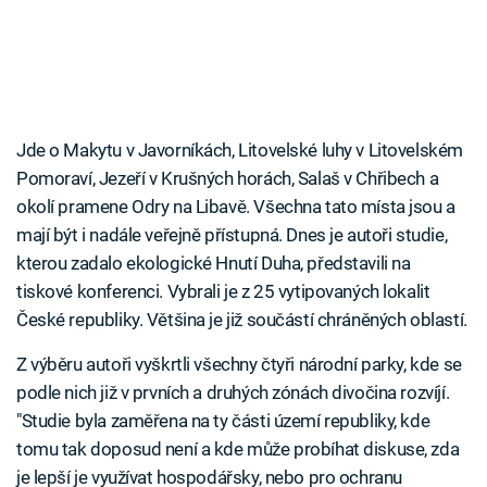
Jde o Makytu v Javorníkách, Litovelské luhy v Litovelském
Pomoraví, Jezeří v Krušných horách, Salaš v Chřibech a
okolí pramene Odry na Libavě. Všechna tato místa jsou a
mají být i nadále veřejně přístupná. Dnes je autoři studie,
kterou zadalo ekologické Hnutí Duha, představili na
tiskové konferenci. Vybrali je z 25 vytipovaných lokalit
České republiky. Většina je již součástí chráněných oblastí.
Z výběru autoři vyškrtli všechny čtyři národní parky, kde se
podle nich již v prvních a druhých zónách divočina rozvíjí.
"Studie byla zaměřena na ty části území republiky, kde
tomu tak doposud není a kde může probíhat diskuse, zda
je lepší je využívat hospodářsky, nebo pro ochranu