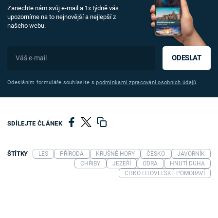
Zanechte nám svůj e-mail a 1x týdně vás
upozorníme na to nejnovější a nejlepší z
našeho webu.
ODESLAT
Odesláním formuláře souhlasíte s
podmínkami zpracování osobních údajů
SDÍLEJTE ČLÁNEK
ŠTÍTKY
LES
PŘÍRODA
KRUŠNÉ HORY
ČESKO
JAVORNÍK
CHŘIBY
JEZEŘÍ
ODRA
HNUTÍ DUHA
CHKO LITOVELSKÉ POMORAVÍ