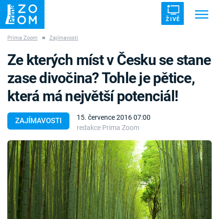
ŽIVĚ
Prima Zoom
■
Zajímavosti
Trendy:
ZRÁDCI
UFO
DRUHÁ SVĚTOVÁ VÁLKA
Ze kterých míst v Česku se stane
ZÁHADY
VETŘELCI DÁVNOVĚKU
zase divočina? Tohle je pětice,
která má největší potenciál!
15. července 2016 07:00
ZAJÍMAVOSTI
redakce Prima Zoom
Témata
Témata
Pořady
TV Program