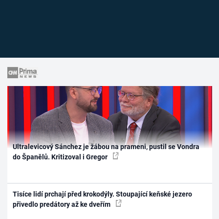
Ultralevicový Sánchez je žábou na prameni, pustil se Vondra
do Španělů. Kritizoval i Gregor
Tisíce lidí prchají před krokodýly. Stoupající keňské jezero
přivedlo predátory až ke dveřím