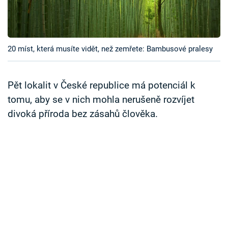
Časopis
Sledujte prima+
20 míst, která musíte vidět, než zemřete: Bambusové pralesy
Přihlášení
Pět lokalit v České republice má potenciál k
tomu, aby se v nich mohla nerušeně rozvíjet
Sledujte nás
divoká příroda bez zásahů člověka.