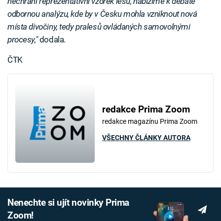
nechrání reprezentativní vzorek lesů, nabízíme k debatě
odbornou analýzu, kde by v Česku mohla vzniknout nová
místa divočiny, tedy pralesů ovládaných samovolnými
procesy,"
dodala.
ČTK
redakce Prima Zoom
redakce magazínu Prima Zoom
VŠECHNY ČLÁNKY AUTORA
Nenechte si ujít novinky Prima
Zoom!