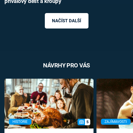
přívalový déšť a kroupy
NAČÍST DALŠÍ
NÁVRHY PRO VÁS
5
HISTORIE
ZAJÍMAVOSTI