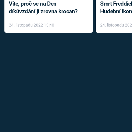
Víte, proč se na Den
Smrt Freddie
díkůvzdání jí zrovna krocan?
Hudební ikon
až do konce 
24. listopadu 2022 13:40
24. listopadu 20
léky