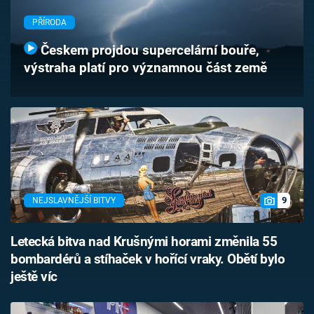
Časopis
PŘÍRODA
Sledujte prima+
Českem projdou supercelární bouře,
výstraha platí pro významnou část země
Přihlášení
Sledujte nás
9
NEJSLAVNĚJŠÍ BITVY
Letecká bitva nad Krušnými horami změnila 55
bombardérů a stíhaček v hořící vraky. Obětí bylo
ještě víc