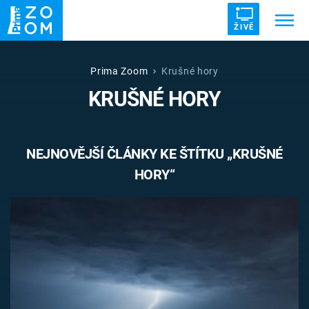
ŽIVĚ
Trendy:
ZRÁDCI
UFO
DRUHÁ SVĚTOVÁ VÁLKA
Prima Zoom
Krušné hory
KRUŠNÉ HORY
ZÁHADY
VETŘELCI DÁVNOVĚKU
NEJNOVĚJŠÍ ČLÁNKY KE ŠTÍTKU „KRUŠNÉ
HORY“
Témata
Témata
Pořady
TV Program