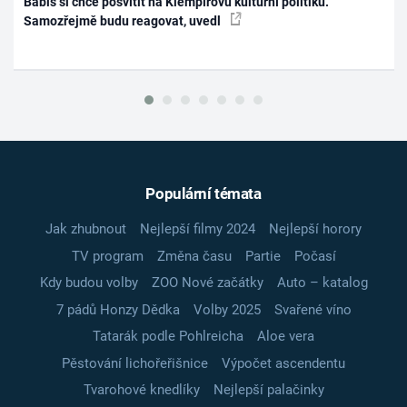
Babiš si chce posvítit na Klempířovu kulturní politiku.
Samozřejmě budu reagovat, uvedl
Populární témata
Jak zhubnout
Nejlepší filmy 2024
Nejlepší horory
TV program
Změna času
Partie
Počasí
Kdy budou volby
ZOO Nové začátky
Auto – katalog
7 pádů Honzy Dědka
Volby 2025
Svařené víno
Tatarák podle Pohlreicha
Aloe vera
Pěstování lichořeřišnice
Výpočet ascendentu
Tvarohové knedlíky
Nejlepší palačinky