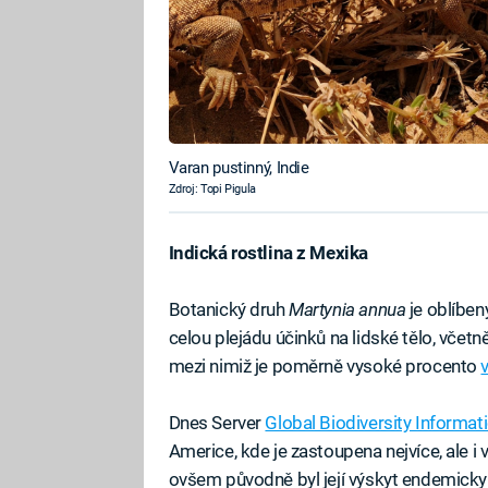
Varan pustinný, Indie
Zdroj: Topi Pigula
Indická rostlina z Mexika
Botanický druh
Martynia annua
je oblíbený
celou plejádu účinků na lidské tělo, včetn
mezi nimiž je poměrně vysoké procento
Dnes Server
Global Biodiversity Informati
Americe, kde je zastoupena nejvíce, ale i v 
ovšem původně byl její výskyt endemicky