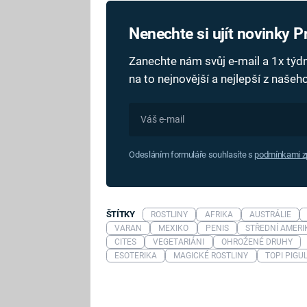
Nenechte si ujít novinky 
Zanechte nám svůj e-mail a 1x tý
na to nejnovější a nejlepší z naše
Odesláním formuláře souhlasíte s
podmínkami zp
ŠTÍTKY
ROSTLINY
AFRIKA
AUSTRÁLIE
VARAN
MEXIKO
PENIS
STŘEDNÍ AMERI
CITES
VEGETARIÁNI
OHROŽENÉ DRUHY
ESOTERIKA
MAGICKÉ ROSTLINY
TOPI PIGU