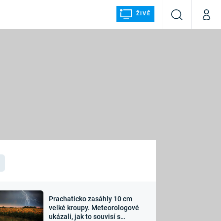
ŽIVĚ
Vyhledávání
Můj p
Prima+
ÁLKA
CNN Prima NEWS
Prima FRESH
Prima LIVING
LMY A
Prima Ženy
Prima LAJK
Prachaticko zasáhly 10 cm
osti
velké kroupy. Meteorologové
Sledujte nás
ukázali, jak to souvisí s