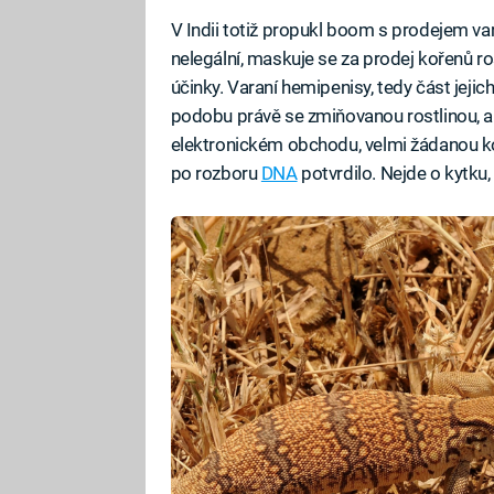
V Indii totiž propukl boom s prodejem v
nelegální, maskuje se za prodej kořenů r
účinky. Varaní hemipenisy, tedy část jejic
podobu právě se zmiňovanou rostlinou, a 
elektronickém obchodu, velmi žádanou kom
po rozboru
DNA
potvrdilo. Nejde o kytku, 