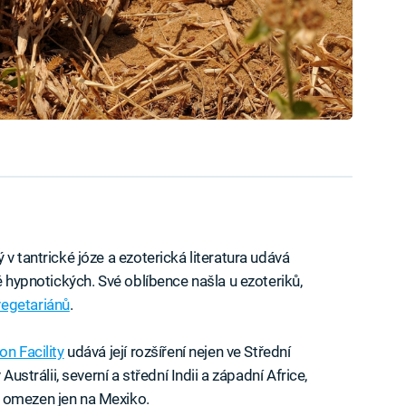
 v tantrické józe a ezoterická literatura udává
ě hypnotických. Své oblíbence našla u ezoteriků,
vegetariánů
.
on Facility
udává její rozšíření nejen ve Střední
Austrálii, severní a střední Indii a západní Africe,
 omezen jen na Mexiko.