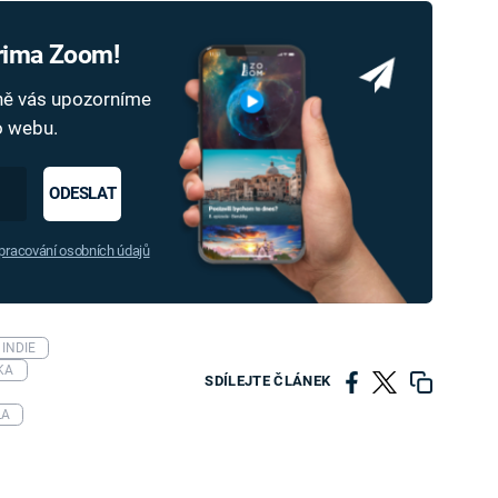
Prima Zoom!
dně vás upozorníme
ho webu.
ODESLAT
racování osobních údajů
INDIE
KA
SDÍLEJTE ČLÁNEK
LA