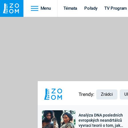
Menu
Témata
Pořady
TV Program
Cestování
Historie
HRADY A ZÁMKY
VIKINGOVÉ
HEDVÁBNÁ STEZKA
EPIDEMIE A
PANDEMIE
PŘÍRODA
STAROVĚKÝ EGYPT
Trendy:
Zrádci
U
Analýza DNA posledních
Druhá
Výročí
evropských neandrtálců
vyvrací teorii o tom, jak
světová válka