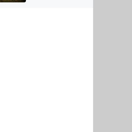
US
tornádem
RSUS
ZE A