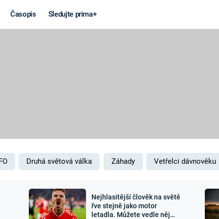
Časopis
Sledujte prima+
Věda a
Války
technika
STUDENÁ V
KORONAVIRUS
VÁLKA VE
VIETNAMU
VESMÍR
VÁLEČNÉ FI
MARS
SERIÁLY
FO
Druhá světová válka
Záhady
Vetřelci dávnověku
Nejhlasitější člověk na světě
Záhady a
Zajímav
řve stejně jako motor
letadla. Můžete vedle něj
konspirace