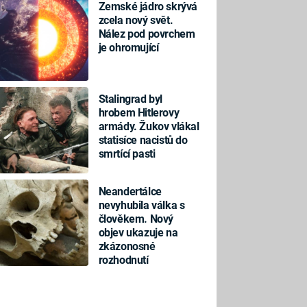
Zemské jádro skrývá
zcela nový svět.
Nález pod povrchem
je ohromující
Stalingrad byl
hrobem Hitlerovy
armády. Žukov vlákal
statisíce nacistů do
smrtící pasti
Neandertálce
nevyhubila válka s
člověkem. Nový
objev ukazuje na
zkázonosné
rozhodnutí