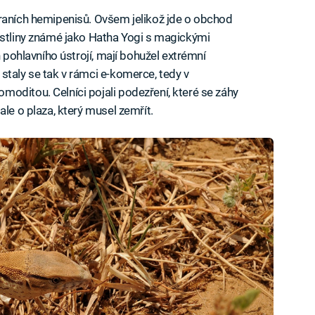
araních hemipenisů. Ovšem jelikož jde o obchod
ostliny známé jako Hatha Yogi s magickými
h pohlavního ústrojí, mají bohužel extrémní
staly se tak v rámci e-komerce, tedy v
oditou. Celníci pojali podezření, které se záhy
ale o plaza, který musel zemřít.