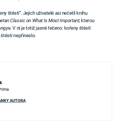
y štěstí“. Jejich uživatelé asi nečetli knihu
betan Classic on What Is Most Important,
kterou
e. V ní je totiž jasně řečeno: kořeny štěstí
 štěstí nepřineslo.
a
Prima
ÁNKY AUTORA