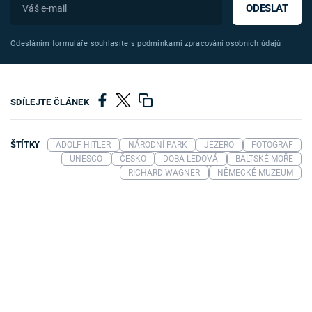
ODESLAT
Odesláním formuláře souhlasíte s
podmínkami zpracování osobních údajů
SDÍLEJTE ČLÁNEK
ŠTÍTKY
ADOLF HITLER
NÁRODNÍ PARK
JEZERO
FOTOGRAF
UNESCO
ČESKO
DOBA LEDOVÁ
BALTSKÉ MOŘE
RICHARD WAGNER
NĚMECKÉ MUZEUM