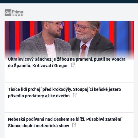
Ultralevicový Sánchez je žábou na prameni, pustil se Vondra
do Španělů. Kritizoval i Gregor
Tisíce lidí prchají před krokodýly. Stoupající keňské jezero
přivedlo predátory až ke dveřím
Nebeská podívaná nad Českem se blíží. Působivé zatmění
Slunce doplní meteorická show