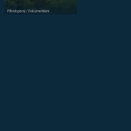
Přírodopisný / Dokumentární