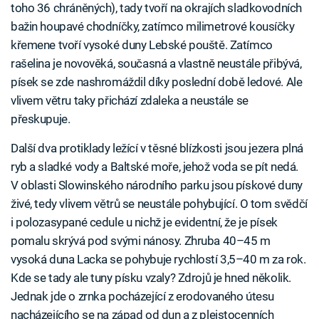
toho 36 chráněných), tady tvoří na okrajích sladkovodních
bažin houpavé chodníčky, zatímco milimetrové kousíčky
křemene tvoří vysoké duny Lebské pouště. Zatímco
rašelina je novověká, současná a vlastně neustále přibývá,
písek se zde nashromáždil díky poslední době ledové. Ale
vlivem větru taky přichází zdaleka a neustále se
přeskupuje.
Další dva protiklady ležící v těsné blízkosti jsou jezera plná
ryb a sladké vody a Baltské moře, jehož voda se pít nedá.
V oblasti Slowinského národního parku jsou pískové duny
živé, tedy vlivem větrů se neustále pohybující. O tom svědčí
i polozasypané cedule u nichž je evidentní, že je písek
pomalu skrývá pod svými nánosy. Zhruba 40–45 m
vysoká duna Lacka se pohybuje rychlostí 3,5–40 m za rok.
Kde se tady ale tuny písku vzaly? Zdrojů je hned několik.
Jednak jde o zrnka pocházející z erodovaného útesu
nacházejícího se na západ od dun a z pleistocenních