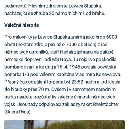
sedimentů. Hlavním zdrojem je Ławica Słupska,
nacházející se zhruba 25 námořních mil od břehu.
Válečná historie
Pro milovníky je Ławica Słupska známá jako hrob 6000
obětí (některé zdroje píší až o 7000 obětech) z řad
německých uprchlíků, kteří hledali záchranu na palubě
německé dopravní lodi MS Goya. Tu nejdříve poškodilo
bombardování a ke dnu ji 16. 4. 1945 poslala sovětská
ponorka L-3 pod velením kapitána Vladimíra Konovalova.
Přesný čas odpálení torpéda byl 23:52 hodin a loď klesla
do hloubky přes 70 m. Ovšem i v samotném národním
parku najdete pozůstatky válečné činnosti německých
vojsk. Jsou tady odpalovací základny raket Rheintöchter
(Dcera Rýna).