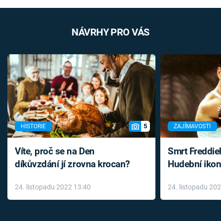
NÁVRHY PRO VÁS
5
HISTORIE
ZAJÍMAVOSTI
Víte, proč se na Den
Smrt Freddie
díkůvzdání jí zrovna krocan?
Hudební ikon
až do konce 
24. listopadu 2022 13:40
24. listopadu 20
léky