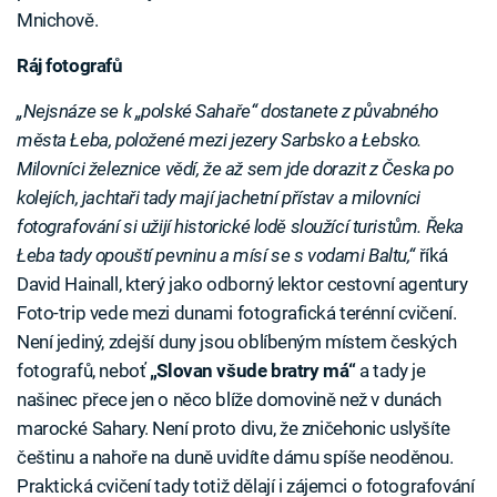
Mnichově.
Ráj fotografů
„Nejsnáze se k „polské Sahaře“ dostanete z půvabného
města Łeba, položené mezi jezery Sarbsko a Łebsko.
Milovníci železnice vědí, že až sem jde dorazit z Česka po
kolejích, jachtaři tady mají jachetní přístav a milovníci
fotografování si užijí historické lodě sloužící turistům. Řeka
Łeba tady opouští pevninu a mísí se s vodami Baltu,“
říká
David Hainall, který jako odborný lektor cestovní agentury
Foto-trip vede mezi dunami fotografická terénní cvičení.
Není jediný, zdejší duny jsou oblíbeným místem českých
fotografů, neboť
„Slovan všude bratry má“
a tady je
našinec přece jen o něco blíže domovině než v dunách
marocké Sahary. Není proto divu, že zničehonic uslyšíte
češtinu a nahoře na duně uvidíte dámu spíše neoděnou.
Praktická cvičení tady totiž dělají i zájemci o fotografování