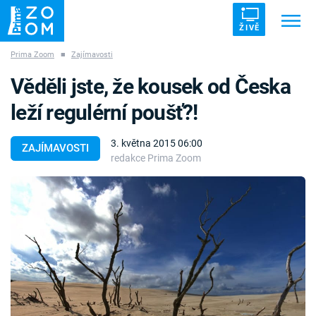
ŽIVĚ
Prima Zoom
■
Zajímavosti
Trendy:
ZRÁDCI
UFO
DRUHÁ SVĚTOVÁ VÁLKA
Věděli jste, že kousek od Česka
ZÁHADY
VETŘELCI DÁVNOVĚKU
leží regulérní poušť?!
3. května 2015 06:00
ZAJÍMAVOSTI
redakce Prima Zoom
Témata
Témata
Pořady
TV Program