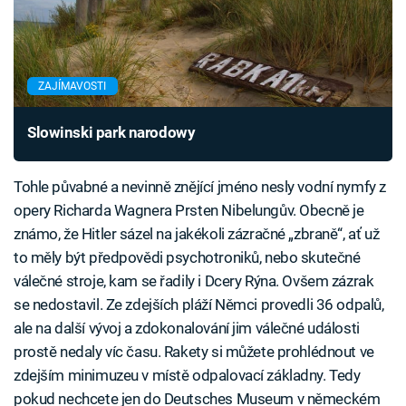
ZAJÍMAVOSTI
Slowinski park narodowy
Tohle půvabné a nevinně znějící jméno nesly vodní nymfy z
opery Richarda Wagnera Prsten Nibelungův. Obecně je
známo, že Hitler sázel na jakékoli zázračné „zbraně“, ať už
to měly být předpovědi psychotroniků, nebo skutečné
válečné stroje, kam se řadily i Dcery Rýna. Ovšem zázrak
se nedostavil. Ze zdejších pláží Němci provedli 36 odpalů,
ale na další vývoj a zdokonalování jim válečné události
prostě nedaly víc času. Rakety si můžete prohlédnout ve
zdejším minimuzeu v místě odpalovací základny. Tedy
pokud nechcete jen do Deutsches Museum v německém