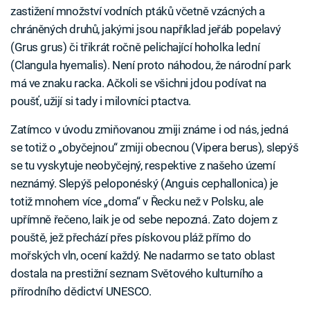
zastižení množství vodních ptáků včetně vzácných a
chráněných druhů, jakými jsou například jeřáb popelavý
(Grus grus) či třikrát ročně pelichající hoholka lední
(Clangula hyemalis). Není proto náhodou, že národní park
má ve znaku racka. Ačkoli se všichni jdou podívat na
poušť, užijí si tady i milovníci ptactva.
Zatímco v úvodu zmiňovanou zmiji známe i od nás, jedná
se totiž o „obyčejnou“ zmiji obecnou (Vipera berus), slepýš
se tu vyskytuje neobyčejný, respektive z našeho území
neznámý. Slepýš peloponéský (Anguis cephallonica) je
totiž mnohem více „doma“ v Řecku než v Polsku, ale
upřímně řečeno, laik je od sebe nepozná. Zato dojem z
pouště, jež přechází přes pískovou pláž přímo do
mořských vln, ocení každý. Ne nadarmo se tato oblast
dostala na prestižní seznam Světového kulturního a
přírodního dědictví UNESCO.