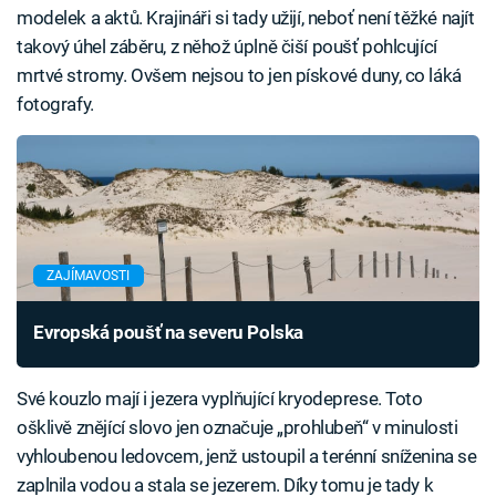
modelek a aktů. Krajináři si tady užijí, neboť není těžké najít
takový úhel záběru, z něhož úplně čiší poušť pohlcující
mrtvé stromy. Ovšem nejsou to jen pískové duny, co láká
fotografy.
ZAJÍMAVOSTI
Evropská poušť na severu Polska
Své kouzlo mají i jezera vyplňující kryodeprese. Toto
ošklivě znějící slovo jen označuje „prohlubeň“ v minulosti
vyhloubenou ledovcem, jenž ustoupil a terénní sníženina se
zaplnila vodou a stala se jezerem. Díky tomu je tady k