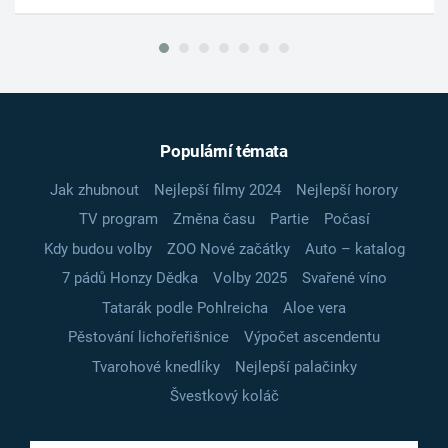
Populární témata
Jak zhubnout
Nejlepší filmy 2024
Nejlepší horory
TV program
Změna času
Partie
Počasí
Kdy budou volby
ZOO Nové začátky
Auto – katalog
7 pádů Honzy Dědka
Volby 2025
Svařené víno
Tatarák podle Pohlreicha
Aloe vera
Pěstování lichořeřišnice
Výpočet ascendentu
Tvarohové knedlíky
Nejlepší palačinky
Švestkový koláč