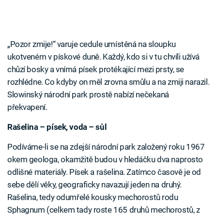
„Pozor zmije!“ varuje cedule umístěná na sloupku
ukotveném v pískové duně. Každý, kdo si v tu chvíli užívá
chůzí bosky a vnímá písek protékající mezi prsty, se
rozhlédne. Co kdyby on měl zrovna smůlu a na zmiji narazil.
Slowinský národní park prostě nabízí nečekaná
překvapení.
Rašelina – písek, voda – sůl
Podíváme-li se na zdejší národní park založený roku 1967
okem geologa, okamžitě budou v hledáčku dva naprosto
odlišné materiály. Písek a rašelina. Zatímco časově je od
sebe dělí věky, geograficky navazují jeden na druhý.
Rašelina, tedy odumřelé kousky mechorostů rodu
Sphagnum (celkem tady roste 165 druhů mechorostů, z