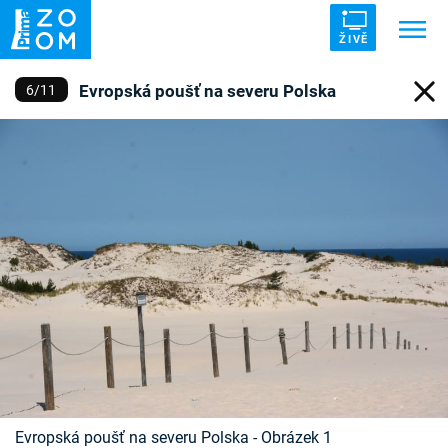
ŽIVĚ
Evropská poušť na severu Polska
6
/
11
Trendy:
ZRÁDCI
UFO
DRUHÁ SVĚTOVÁ VÁLKA
ZÁHADY
VETŘELCI DÁVNOVĚKU
Témata
Témata
Pořady
TV Program
Evropská poušť na severu Polska - Obrázek 1