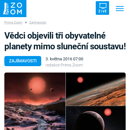
ŽIVĚ
Prima Zoom
■
Zajímavosti
Trendy:
ZRÁDCI
UFO
DRUHÁ SVĚTOVÁ VÁLKA
Vědci objevili tři obyvatelné
ZÁHADY
VETŘELCI DÁVNOVĚKU
planety mimo sluneční soustavu!
3. května 2016 07:00
ZAJÍMAVOSTI
redakce Prima Zoom
Témata
Témata
Pořady
TV Program