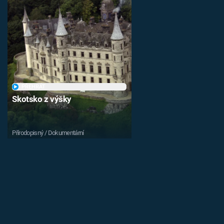
PŘEHRÁT
Skotsko z výšky
Přírodopisný / Dokumentární