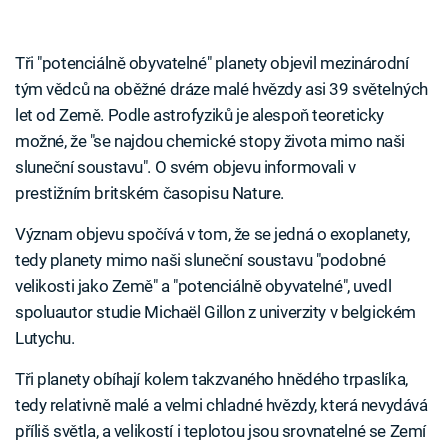
Tři "potenciálně obyvatelné" planety objevil mezinárodní
tým vědců na oběžné dráze malé hvězdy asi 39 světelných
let od Země. Podle astrofyziků je alespoň teoreticky
možné, že "se najdou chemické stopy života mimo naši
sluneční soustavu". O svém objevu informovali v
prestižním britském časopisu Nature.
Význam objevu spočívá v tom, že se jedná o exoplanety,
tedy planety mimo naši sluneční soustavu "podobné
velikosti jako Země" a "potenciálně obyvatelné", uvedl
spoluautor studie Michaël Gillon z univerzity v belgickém
Lutychu.
Tři planety obíhají kolem takzvaného hnědého trpaslíka,
tedy relativně malé a velmi chladné hvězdy, která nevydává
příliš světla, a velikostí i teplotou jsou srovnatelné se Zemí