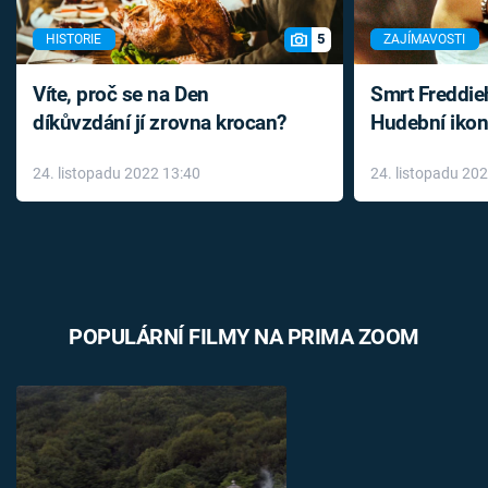
5
HISTORIE
ZAJÍMAVOSTI
Víte, proč se na Den
Smrt Freddie
díkůvzdání jí zrovna krocan?
Hudební ikon
až do konce 
24. listopadu 2022 13:40
24. listopadu 20
léky
POPULÁRNÍ FILMY NA PRIMA ZOOM