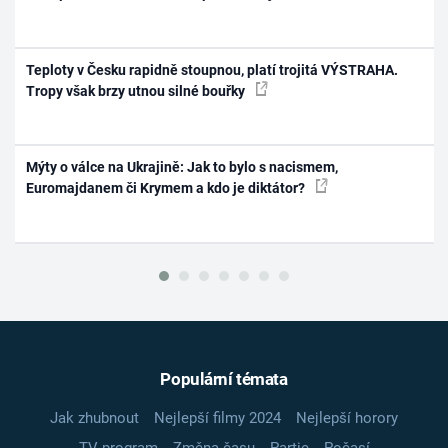
Teploty v Česku rapidně stoupnou, platí trojitá VÝSTRAHA.
Tropy však brzy utnou silné bouřky
Mýty o válce na Ukrajině: Jak to bylo s nacismem,
Euromajdanem či Krymem a kdo je diktátor?
Populární témata
Jak zhubnout
Nejlepší filmy 2024
Nejlepší horory
TV program
Změna času
Partie
Počasí