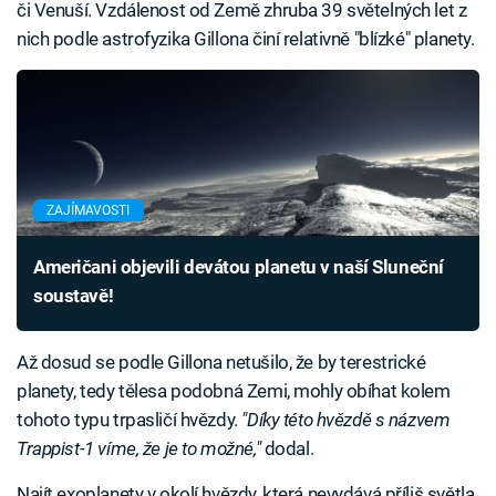
či Venuší. Vzdálenost od Země zhruba 39 světelných let z
nich podle astrofyzika Gillona činí relativně "blízké" planety.
ZAJÍMAVOSTI
Američani objevili devátou planetu v naší Sluneční
soustavě!
Až dosud se podle Gillona netušilo, že by terestrické
planety, tedy tělesa podobná Zemi, mohly obíhat kolem
tohoto typu trpasličí hvězdy.
"Díky této hvězdě s názvem
Trappist-1 víme, že je to možné,"
dodal.
Najít exoplanety v okolí hvězdy, která nevydává příliš světla,