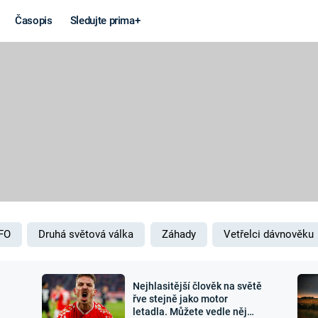
Časopis
Sledujte prima+
Věda a
Války
technika
STUDENÁ V
KORONAVIRUS
VÁLKA VE
VIETNAMU
VESMÍR
VÁLEČNÉ FI
MARS
SERIÁLY
FO
Druhá světová válka
Záhady
Vetřelci dávnověku
Nejhlasitější člověk na světě
Záhady a
Zajímav
řve stejně jako motor
letadla. Můžete vedle něj
konspirace