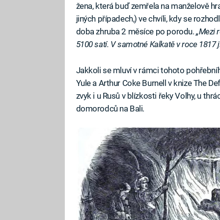
žena, která buď zemřela na manželově hran
jiných případech,) ve chvíli, kdy se rozho
doba zhruba 2 měsíce po porodu.
„Mezi 
5100 satí. V samotné Kalkatě v roce 1817 j
Jakkoli se mluví v rámci tohoto pohřební
Yule a Arthur Coke Burnell v knize The Defi
zvyk i u Rusů v blízkosti řeky Volhy, u th
domorodců na Bali.