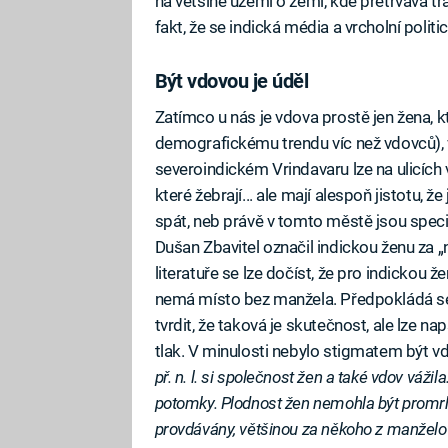
na většině území o zemi, kde přetrvává tr
fakt, že se indická média a vrcholní politic
Být vdovou je úděl
Zatímco u nás je vdova prostě jen žena, 
demografickému trendu víc než vdovců), v 
severoindickém Vrindavaru lze na ulicích 
které žebrají... ale mají alespoň jistotu, 
spát, neb právě v tomto městě jsou speci
Dušan Zbavitel označil indickou ženu za „n
literatuře se lze dočíst, že pro indickou 
nemá místo bez manžela. Předpokládá s
tvrdit, že taková je skutečnost, ale lze 
tlak. V minulosti nebylo stigmatem být vd
př. n. l. si společnost žen a také vdov váži
potomky. Plodnost žen nemohla být promrh
provdávány, většinou za někoho z manželovy