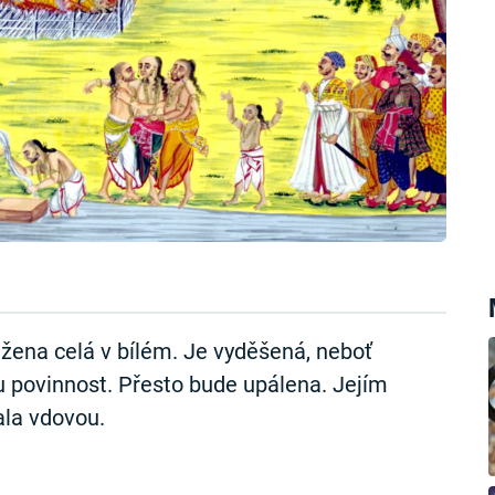
í žena celá v bílém. Je vyděšená, neboť
 povinnost. Přesto bude upálena. Jejím
ala vdovou.