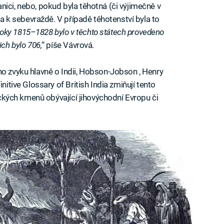
ici, nebo, pokud byla těhotná (či výjimečně v
dla k sebevraždě. V případě těhotenství byla to
roky 1815
–
1828 bylo v těchto státech provedeno
ich bylo 706,
“ píše Vávrová.
ho zvyku hlavně o Indii, Hobson-Jobson , Henry
nitive Glossary of British India zmiňují tento
ráckých kmenů obývající jihovýchodní Evropu či