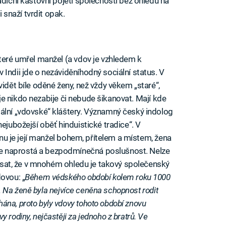
adiční kastovní pojetí společnosti bez ohledu na
i snaží tvrdit opak.
které umřel manžel (a vdov je vzhledem k
Indii jde o nezáviděníhodný sociální status. V
vidět bíle oděné ženy, než vždy věkem „staré“,
že je nikdo nezabije či nebude šikanovat. Mají kde
ální „vdovské“ kláštery. Významný český indolog
ejubožejší oběť hinduistické tradice“. V
ženu je její manžel bohem, přítelem a místem, žena
e naprostá a bezpodmínečná poslušnost. Nelze
napsat, že v mnohém ohledu je takový společenský
ovou: „
Během védského období kolem roku 1000
la. Na ženě byla nejvíce ceněna schopnost rodit
ána, proto byly vdovy tohoto období znovu
 rodiny, nejčastěji za jednoho z bratrů. Ve