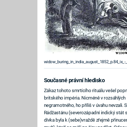
widow_buring_in_india_august_1852_p.84_ix_-
Současné právní hledisko
Zákaz tohoto smrtícího rituálu vešel popr
britského impéria. Nicméně v rozsáhlých 
negramotného, ho příliš v úvahu nevzali. 
Rádžastánu (severozápadní indický stát 
dívka byla k (sebe)vraždě zřejmě přinuce