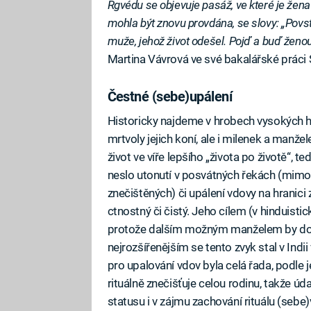
Rgvédu se objevuje pasáž, ve které je žen
mohla být znovu provdána, se slovy: „Povst
muže, jehož život odešel. Pojď a buď ženou t
Martina Vávrová ve své bakalářské práci S
Čestné (sebe)upálení
Historicky najdeme v hrobech vysokých h
mrtvoly jejich koní, ale i milenek a manž
život ve víře lepšího „života po životě“, 
neslo utonutí v posvátných řekách (mimo
znečištěných) či upálení vdovy na hranic
ctnostný či čistý. Jeho cílem (v hinduisti
protože dalším možným manželem by došl
nejrozšířenějším se tento zvyk stal v In
pro upalování vdov byla celá řada, podle
rituálně znečišťuje celou rodinu, takže úd
statusu i v zájmu zachování rituálu (sebe)