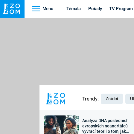
Menu
Témata
Pořady
TV Program
Cestování
Historie
HRADY A ZÁMKY
VIKINGOVÉ
HEDVÁBNÁ STEZKA
EPIDEMIE A
PANDEMIE
PŘÍRODA
STAROVĚKÝ EGYPT
Trendy:
Zrádci
U
Analýza DNA posledních
Druhá
Výročí
evropských neandrtálců
vyvrací teorii o tom, jak
světová válka