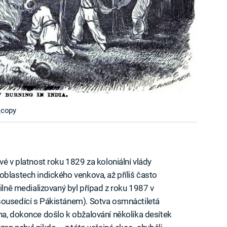
_copy
vé v platnost roku 1829 za koloniální vlády
oblastech indického venkova, až příliš často
Silně medializovaný byl případ z roku 1987 v
sousedící s Pákistánem). Sotva osmnáctiletá
na, dokonce došlo k obžalování několika desítek