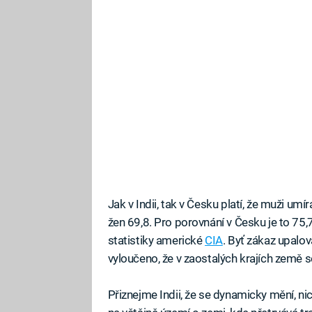
Jak v Indii, tak v Česku platí, že muži umíra
žen 69,8. Pro porovnání v Česku je to 75,7
statistiky americké
CIA
. Byť zákaz upalov
vyloučeno, že v zaostalých krajích země 
Přiznejme Indii, že se dynamicky mění, 