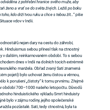
a odváděna z pohřební hranice svého muže, aby
aň ženo a vrať se do světa živých. Ležíš po boku
oho, kdo drží tvou ruku a chce s tebou žít...
“ píše
ituace vdov v Indii.
odnostářů nejen dary na cestu do záhrobí,
elek. Hinduismus sebou přinesl tlak na ctnostný
tedy v dalším, reinkarnovaném období. To s sebou
chodem dnes v Indii na dolních tocích extrémně
i zesnulého manžela. Obřad zvaný Satí znamená
ckém pojetí) bylo uchovat ženu čistou a věrnou,
o k porušení „čistoty“ k tomu prvnímu. Zřejmě
dii v období 700–1000 našeho letopočtu. Důvodů
 jednoho hinduistického výkladu Smrt hinduisty
ajně bylo v zájmu rodiny, jejího společenské
vražda pozůstalé. Satí, tedy ctnostná, byla ta