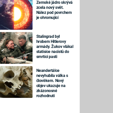
Zemské jádro skrývá
zcela nový svět.
Nález pod povrchem
je ohromující
Stalingrad byl
hrobem Hitlerovy
armády. Žukov vlákal
statisíce nacistů do
smrtící pasti
Neandertálce
nevyhubila válka s
člověkem. Nový
objev ukazuje na
zkázonosné
rozhodnutí