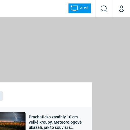
ŽIVĚ
Vyhledávání
Můj p
Prima+
ÁLKA
CNN Prima NEWS
Prima FRESH
Prima LIVING
LMY A
Prima Ženy
Prima LAJK
Prachaticko zasáhly 10 cm
osti
velké kroupy. Meteorologové
Sledujte nás
ukázali, jak to souvisí s