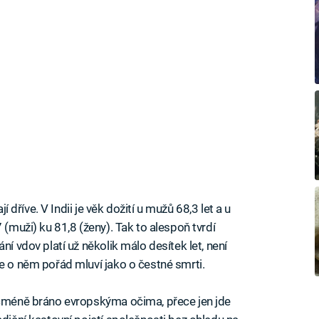
jí dříve. V Indii je věk dožití u mužů 68,3 let a u
 (muži) ku 81,8 (ženy). Tak to alespoň tvrdí
ání vdov platí už několik málo desítek let, není
se o něm pořád mluví jako o čestné smrti.
nicméně bráno evropskýma očima, přece jen jde