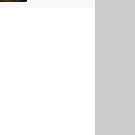
US
tornádem
RSUS
ZE A