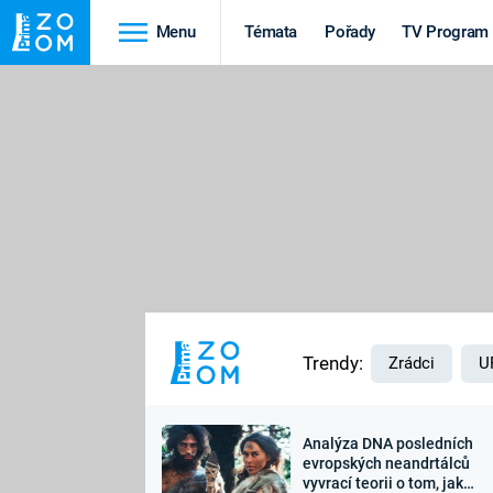
Menu
Témata
Pořady
TV Program
Cestování
Historie
HRADY A ZÁMKY
VIKINGOVÉ
HEDVÁBNÁ STEZKA
EPIDEMIE A
PANDEMIE
PŘÍRODA
STAROVĚKÝ EGYPT
Trendy:
Zrádci
U
Analýza DNA posledních
Druhá
Výročí
evropských neandrtálců
vyvrací teorii o tom, jak
světová válka