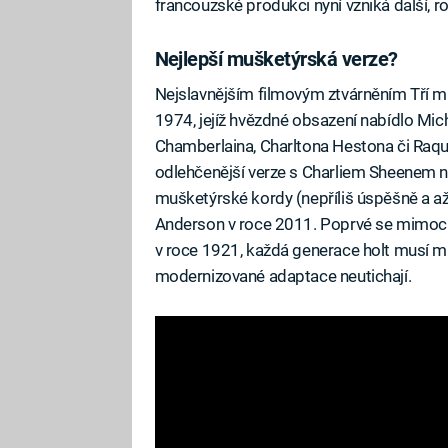
francouzské produkci nyní vzniká další, r
Nejlepší mušketýrská verze?
Nejslavnějším filmovým ztvárněním Tří m
1974, jejíž hvězdné obsazení nabídlo Mich
Chamberlaina, Charltona Hestona či Raqu
odlehčenější verze s Charliem Sheenem 
mušketýrské kordy (nepříliš úspěšně a až 
Anderson v roce 2011. Poprvé se mimoch
v roce 1921, každá generace holt musí mít
modernizované adaptace neutichají.