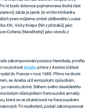
er. Po té bude dokonce pojmenována druhá část
novi), takže je jasné, že vrchní intrikánka
alších jmen můžeme zmínit oblíbeného Louise
íka XIII., Vicky Krieps (Nit z přízraků) jako
son-Cohena (Neviditelný) jako vévodu z
 bude zakomponování postavy Hannibala, prvního
žen na postavě
Aniaby
, prince z Assinie (oblast
e vydal do Francie v roce 1688. Přímo na dvoře
motrem, se Aniaba učil evropským způsobům,
vat po návratu domů. Během svého desetiletého
 černošským důstojníkem francouzské armády.
avu, která se ve skutečnosti na francouzském
románových Tří mušketýrů, podaří zakomponovat