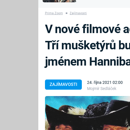
MARIE TEREZIE
vyhynuli
ADOLF HITLER
NAPOLEON
Prima Zoom
■
Zajímavosti
BONAPARTE
ATENTÁT NA
V nové filmové a
REINHARDA
BRITSKÁ
HEYDRICHA
KRÁLOVSKÁ
Tří mušketýrů b
RODINA
PRVNÍ SVĚTOVÁ
VÁLKA
jménem Hanniba
24. října 2021 02:00
ZAJÍMAVOSTI
Mojmír Sedláček