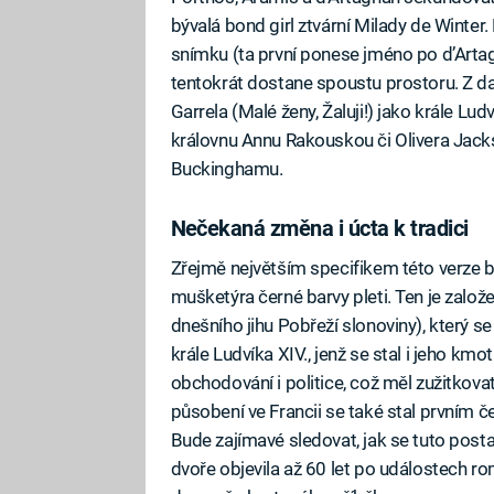
bývalá bond girl ztvární Milady de Wint
snímku (ta první ponese jméno po d’Artagna
tentokrát dostane spoustu prostoru. Z d
Garrela (Malé ženy, Žaluji!) jako krále Ludv
královnu Annu Rakouskou či Olivera Jack
Buckinghamu.
Nečekaná změna i úcta k tradici
Zřejmě největším specifikem této verze
mušketýra černé barvy pleti. Ten je zalo
dnešního jihu Pobřeží slonoviny), který s
krále Ludvíka XIV., jenž se stal i jeho k
obchodování i politice, což měl zužitko
působení ve Francii se také stal prvním
Bude zajímavé sledovat, jak se tuto post
dvoře objevila až 60 let po událostech 