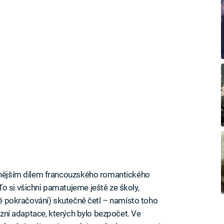
avnějším dílem francouzského romantického
o si všichni pamatujeme ještě ze školy,
dvě pokračování) skutečně četl – namísto toho
vizní adaptace, kterých bylo bezpočet. Ve