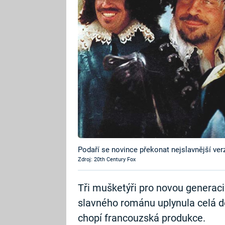
Podaří se novince překonat nejslavnější verz
Zdroj: 20th Century Fox
Tři mušketýři pro novou generaci
slavného románu uplynula celá de
chopí francouzská produkce.