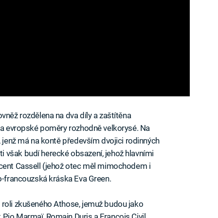
vněž rozdělena na dva díly a zaštítěna
 na evropské poměry rozhodně velkorysé. Na
, jenž má na kontě především dvojici rodinných
 však budí herecké obsazení, jehož hlavními
ncent Cassell (jehož otec měl mimochodem i
ko-francouzská kráska Eva Green.
 roli zkušeného Athose, jemuž budou jako
Pio Marmaï, Romain Duris a François Civil,