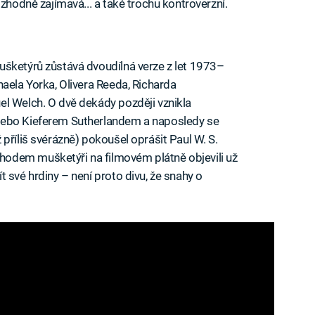
ozhodně zajímavá... a také trochu kontroverzní.
ušketýrů zůstává dvoudílná verze z let 1973–
aela Yorka, Olivera Reeda, Richarda
el Welch. O dvě dekády později vznikla
nebo Kieferem Sutherlandem a naposledy se
příliš svérázně) pokoušel oprášit Paul W. S.
odem mušketýři na filmovém plátně objevili už
 své hrdiny – není proto divu, že snahy o