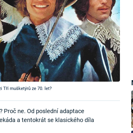
i Tří mušketýrů ze 70. let?
? Proč ne. Od poslední adaptace
káda a tentokrát se klasického díla