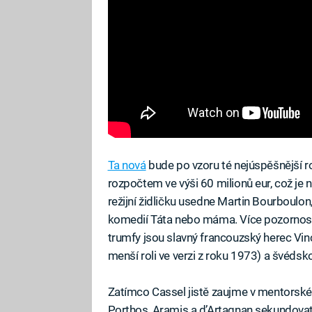
Ta nová
bude po vzoru té nejúspěšnější ro
rozpočtem ve výši 60 milionů eur, což je
režijní židličku usedne Martin Bourboulon
komedií Táta nebo máma. Více pozornosti
trumfy jsou slavný francouzský herec Vi
menší roli ve verzi z roku 1973) a švéds
Zatímco Cassel jistě zaujme v mentorské
Porthos, Aramis a d’Artagnan sekundovat 