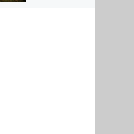
US
tornádem
RSUS
ZE A