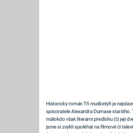
Historický román Tři mušketýři je nejsl
spisovatele Alexandra Dumase staršího. T
málokdo však literární předlohu (či její 
jsme si zvykli spoléhat na filmové či tele