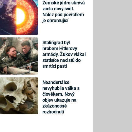
Zemské jádro skrývá
zcela nový svět.
Nález pod povrchem
je ohromující
Stalingrad byl
hrobem Hitlerovy
armády. Žukov vlákal
statisíce nacistů do
smrtící pasti
Neandertálce
nevyhubila válka s
člověkem. Nový
objev ukazuje na
zkázonosné
rozhodnutí