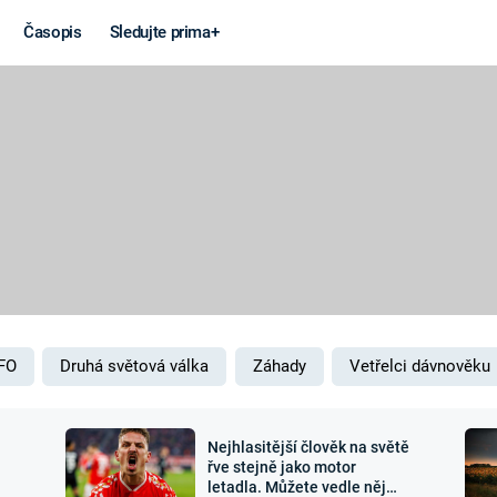
Časopis
Sledujte prima+
Věda a
Války
technika
STUDENÁ V
KORONAVIRUS
VÁLKA VE
VIETNAMU
VESMÍR
VÁLEČNÉ FI
MARS
SERIÁLY
FO
Druhá světová válka
Záhady
Vetřelci dávnověku
Nejhlasitější člověk na světě
Záhady a
Zajímav
řve stejně jako motor
letadla. Můžete vedle něj
konspirace