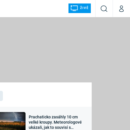
ŽIVĚ
Vyhledávání
Můj p
Prima+
ÁLKA
CNN Prima NEWS
Prima FRESH
Prima LIVING
LMY A
Prima Ženy
Prima LAJK
Prachaticko zasáhly 10 cm
osti
velké kroupy. Meteorologové
Sledujte nás
ukázali, jak to souvisí s