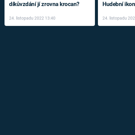
díkůvzdání jí zrovna krocan?
Hudební ikon
až do konce 
24. listopadu 2022 13:40
24. listopadu 20
léky