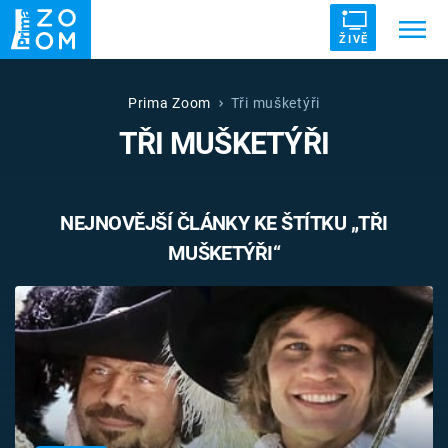
ŽIVĚ
Trendy:
ZRÁDCI
UFO
DRUHÁ SVĚTOVÁ VÁLKA
Prima Zoom
Tři mušketýři
TŘI MUŠKETÝŘI
ZÁHADY
VETŘELCI DÁVNOVĚKU
NEJNOVĚJŠÍ ČLÁNKY KE ŠTÍTKU „TŘI
MUŠKETÝŘI“
Témata
Témata
Pořady
TV Program