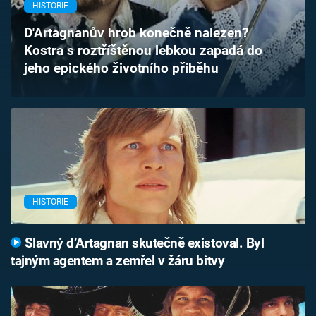
HISTORIE
Časopis
D'Artagnanův hrob konečně nalezen?
Sledujte prima+
Kostra s roztříštěnou lebkou zapadá do
jeho epického životního příběhu
Přihlášení
Sledujte nás
HISTORIE
Slavný d’Artagnan skutečně existoval. Byl
tajným agentem a zemřel v žáru bitvy