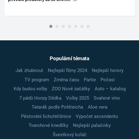
Populární témata
Jak zhubnout
Nejlepší filmy 2024
Nejlepší horory
TV program
Změna času
Partie
Počasí
Kdy budou volby
ZOO Nové začátky
Auto – katalog
7 pádů Honzy Dědka
Volby 2025
Svařené víno
Tatarák podle Pohlreicha
Aloe vera
Pěstování lichořeřišnice
Výpočet ascendentu
Tvarohové knedlíky
Nejlepší palačinky
Švestkový koláč