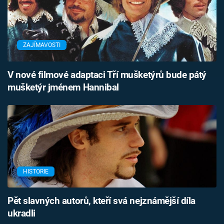
ZAJÍMAVOSTI
V nové filmové adaptaci Tří mušketýrů bude pátý
mušketýr jménem Hannibal
HISTORIE
Pět slavných autorů, kteří svá nejznámější díla
ukradli