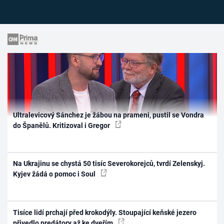
Ultralevicový Sánchez je žábou na prameni, pustil se Vondra
do Španělů. Kritizoval i Gregor
Na Ukrajinu se chystá 50 tisíc Severokorejců, tvrdí Zelenskyj.
Kyjev žádá o pomoc i Soul
Tisíce lidí prchají před krokodýly. Stoupající keňské jezero
přivedlo predátory až ke dveřím