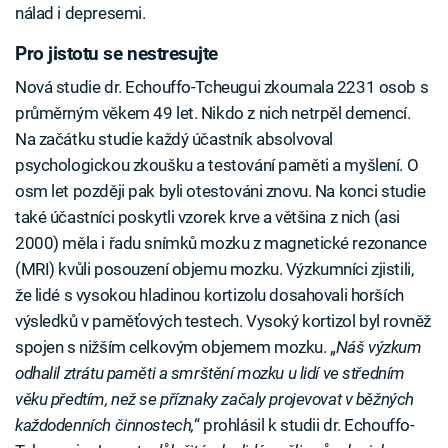
nálad i depresemi.
Pro jistotu se nestresujte
Nová studie dr. Echouffo-Tcheugui zkoumala 2231 osob s
průměrným věkem 49 let. Nikdo z nich netrpěl demencí.
Na začátku studie každý účastník absolvoval
psychologickou zkoušku a testování paměti a myšlení. O
osm let později pak byli otestováni znovu. Na konci studie
také účastníci poskytli vzorek krve a většina z nich (asi
2000) měla i řadu snímků mozku z magnetické rezonance
(MRI) kvůli posouzení objemu mozku. Výzkumníci zjistili,
že lidé s vysokou hladinou kortizolu dosahovali horších
výsledků v paměťových testech. Vysoký kortizol byl rovněž
spojen s nižším celkovým objemem mozku. „
Náš výzkum
odhalil ztrátu paměti a smrštění mozku u lidí ve středním
věku předtím, než se příznaky začaly projevovat v běžných
každodenních činnostech,
“ prohlásil k studii dr. Echouffo-