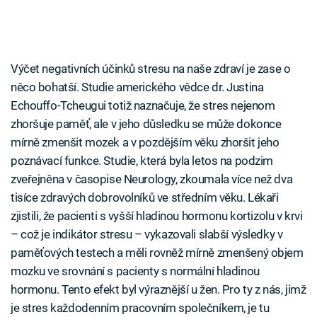
Výčet negativních účinků stresu na naše zdraví je zase o
něco bohatší. Studie amerického vědce dr. Justina
Echouffo-Tcheugui totiž naznačuje, že stres nejenom
zhoršuje paměť, ale v jeho důsledku se může dokonce
mírně zmenšit mozek a v pozdějším věku zhoršit jeho
poznávací funkce. Studie, která byla letos na podzim
zveřejněna v časopise Neurology, zkoumala více než dva
tisíce zdravých dobrovolníků ve středním věku. Lékaři
zjistili, že pacienti s vyšší hladinou hormonu kortizolu v krvi
– což je indikátor stresu – vykazovali slabší výsledky v
paměťových testech a měli rovněž mírně zmenšený objem
mozku ve srovnání s pacienty s normální hladinou
hormonu. Tento efekt byl výraznější u žen. Pro ty z nás, jimž
je stres každodenním pracovním společníkem, je tu