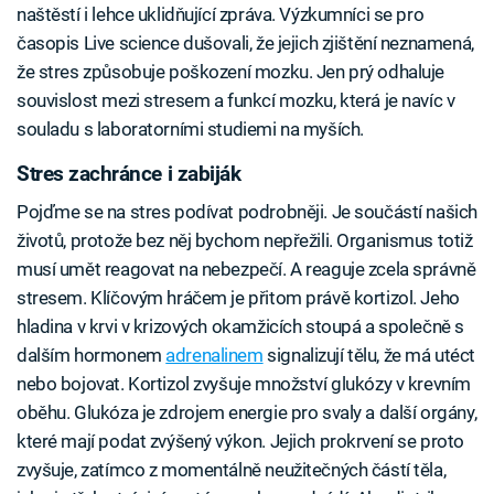
naštěstí i lehce uklidňující zpráva. Výzkumníci se pro
časopis Live science dušovali, že jejich zjištění neznamená,
že stres způsobuje poškození mozku. Jen prý odhaluje
souvislost mezi stresem a funkcí mozku, která je navíc v
souladu s laboratorními studiemi na myších.
Stres zachránce i zabiják
Pojďme se na stres podívat podrobněji. Je součástí našich
životů, protože bez něj bychom nepřežili. Organismus totiž
musí umět reagovat na nebezpečí. A reaguje zcela správně
stresem. Klíčovým hráčem je přitom právě kortizol. Jeho
hladina v krvi v krizových okamžicích stoupá a společně s
dalším hormonem
adrenalinem
signalizují tělu, že má utéct
nebo bojovat. Kortizol zvyšuje množství glukózy v krevním
oběhu. Glukóza je zdrojem energie pro svaly a další orgány,
které mají podat zvýšený výkon. Jejich prokrvení se proto
zvyšuje, zatímco z momentálně neužitečných částí těla,