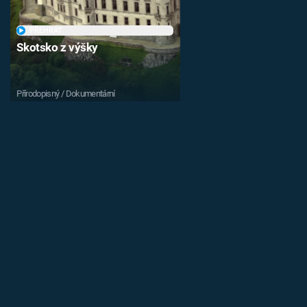
PŘEHRÁT
Skotsko z výšky
Přírodopisný / Dokumentární