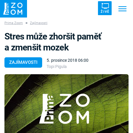
ŽIVĚ
Prima Zoom
■
Zajímavosti
Trendy:
ZRÁDCI
UFO
DRUHÁ SVĚTOVÁ VÁLKA
Stres může zhoršit paměť
ZÁHADY
VETŘELCI DÁVNOVĚKU
a zmenšit mozek
5. prosince 2018 06:00
ZAJÍMAVOSTI
Topi Pigula
Témata
Témata
Pořady
TV Program