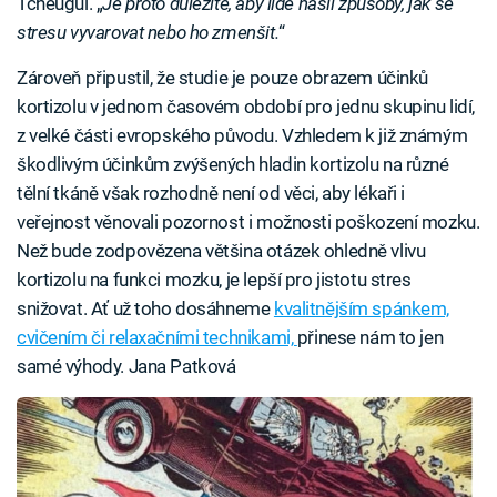
Tcheugui. „
Je proto důležité, aby lidé našli způsoby, jak se
stresu vyvarovat nebo ho zmenšit.
“
Zároveň připustil, že studie je pouze obrazem účinků
kortizolu v jednom časovém období pro jednu skupinu lidí,
z velké části evropského původu. Vzhledem k již známým
škodlivým účinkům zvýšených hladin kortizolu na různé
tělní tkáně však rozhodně není od věci, aby lékaři i
veřejnost věnovali pozornost i možnosti poškození mozku.
Než bude zodpovězena většina otázek ohledně vlivu
kortizolu na funkci mozku, je lepší pro jistotu stres
snižovat. Ať už toho dosáhneme
kvalitnějším spánkem,
cvičením či relaxačními technikami,
přinese nám to jen
samé výhody. Jana Patková