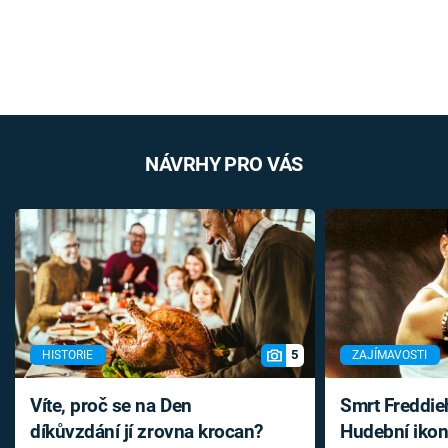
NÁVRHY PRO VÁS
5
HISTORIE
ZAJÍMAVOSTI
Víte, proč se na Den
Smrt Freddie
díkůvzdání jí zrovna krocan?
Hudební ikon