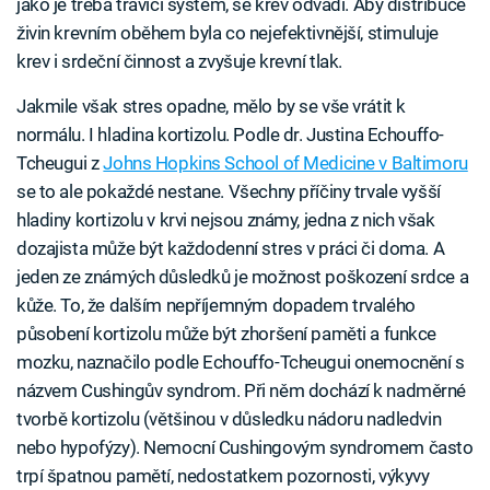
jako je třeba trávicí systém, se krev odvádí. Aby distribuce
živin krevním oběhem byla co nejefektivnější, stimuluje
krev i srdeční činnost a zvyšuje krevní tlak.
Jakmile však stres opadne, mělo by se vše vrátit k
normálu. I hladina kortizolu. Podle dr. Justina Echouffo-
Tcheugui z
Johns Hopkins School of Medicine v Baltimoru
se to ale pokaždé nestane. Všechny příčiny trvale vyšší
hladiny kortizolu v krvi nejsou známy, jedna z nich však
dozajista může být každodenní stres v práci či doma. A
jeden ze známých důsledků je možnost poškození srdce a
kůže. To, že dalším nepříjemným dopadem trvalého
působení kortizolu může být zhoršení paměti a funkce
mozku, naznačilo podle Echouffo-Tcheugui onemocnění s
názvem Cushingův syndrom. Při něm dochází k nadměrné
tvorbě kortizolu (většinou v důsledku nádoru nadledvin
nebo hypofýzy). Nemocní Cushingovým syndromem často
trpí špatnou pamětí, nedostatkem pozornosti, výkyvy