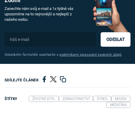
Zoom!
Zanechte nám svůj e-mail a 1x týdně vás
upozorníme na to nejnovější a nejlepší z
našeho webu.
ODESLAT
Odesláním formuláře souhlasíte s
podmínkami zpracování osobních údajů
SDÍLEJTE ČLÁNEK
ŠTÍTKY
ŽIVOTNÍ STYL
ZDRAVOTNICTVÍ
STRES
MOZEK
MEDICÍNA