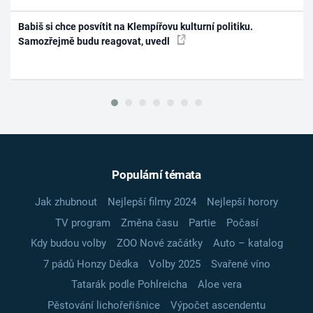
Babiš si chce posvítit na Klempířovu kulturní politiku.
Samozřejmě budu reagovat, uvedl
Populární témata
Jak zhubnout
Nejlepší filmy 2024
Nejlepší horory
TV program
Změna času
Partie
Počasí
Kdy budou volby
ZOO Nové začátky
Auto – katalog
7 pádů Honzy Dědka
Volby 2025
Svařené víno
Tatarák podle Pohlreicha
Aloe vera
Pěstování lichořeřišnice
Výpočet ascendentu