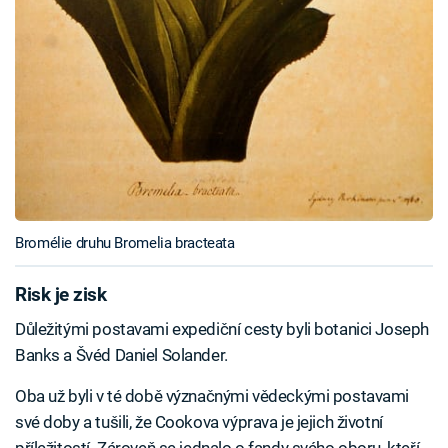
Bromélie druhu Bromelia bracteata
Risk je zisk
Důležitými postavami expediční cesty byli botanici Joseph
Banks a Švéd Daniel Solander.
Oba už byli v té době význačnými vědeckými postavami
své doby a tušili, že Cookova výprava je jejich životní
příležitostí. Zároveň se jednalo o fandy svého oboru, kteří