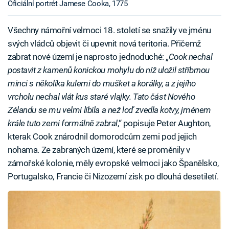
Oficiální portrét Jamese Cooka, 1775
Všechny námořní velmoci 18. století se snažily ve jménu
svých vládců objevit či upevnit nová teritoria. Přičemž
zabrat nové území je naprosto jednoduché: „
Cook nechal
postavit z kamenů konickou mohylu do níž uložil stříbrnou
minci s několika kulemi do mušket a korálky, a z jejího
vrcholu nechal vlát kus staré vlajky. Tato část Nového
Zélandu se mu velmi líbila a než loď zvedla kotvy, jménem
krále tuto zemi formálně zabral
,“ popisuje Peter Aughton,
kterak Cook znárodnil domorodcům zemi pod jejich
nohama. Ze zabraných území, které se proměnily v
zámořské kolonie, měly evropské velmoci jako Španělsko,
Portugalsko, Francie či Nizozemí zisk po dlouhá desetiletí.