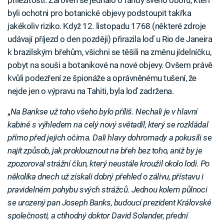
byli ochotni pro botanické objevy podstoupit takřka
jakékoliv riziko. Když 12. listopadu 1768 (některé zdroje
udávají příjezd o den později) přirazila loď u Rio de Janeira
k brazilským břehům, všichni se těšili na změnu jídelníčku,
pobyt na souši a botanikové na nové objevy. Ovšem právě
kvůli podezření ze špionáže a oprávněnému tušení, že
nejde jen o výpravu na Tahiti, byla loď zadržena.
„
Na Bankse už toho všeho bylo příliš. Nechali je v hlavní
kabině s výhledem na celý nový světadíl, který se rozkládal
přímo před jejich očima. Dali hlavy dohromady a pokusili se
najít způsob, jak proklouznout na břeh bez toho, aniž by je
zpozoroval strážní člun, který neustále kroužil okolo lodi. Po
několika dnech už získali dobrý přehled o zálivu, přístavu i
pravidelném pohybu svých strážců. Jednou kolem půlnoci
se urozený pan Joseph Banks, budoucí prezident Královské
společnosti, a ctihodný doktor David Solander, přední