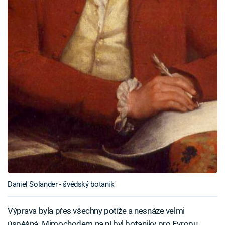
Daniel Solander - švédský botanik
Výprava byla přes všechny potíže a nesnáze velmi
úspěšná. Mimochodem na ní byl botaniky pro Evropu