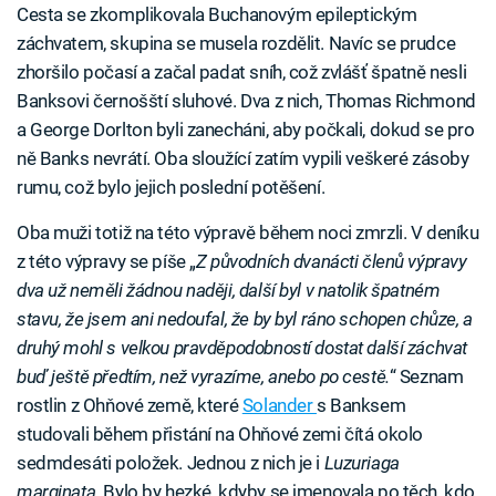
Cesta se zkomplikovala Buchanovým epileptickým
záchvatem, skupina se musela rozdělit. Navíc se prudce
zhoršilo počasí a začal padat sníh, což zvlášť špatně nesli
Banksovi černošští sluhové. Dva z nich, Thomas Richmond
a George Dorlton byli zanecháni, aby počkali, dokud se pro
ně Banks nevrátí. Oba sloužící zatím vypili veškeré zásoby
rumu, což bylo jejich poslední potěšení.
Oba muži totiž na této výpravě během noci zmrzli. V deníku
z této výpravy se píše „
Z původních dvanácti členů výpravy
dva už neměli žádnou naději, další byl v natolik špatném
stavu, že jsem ani nedoufal, že by byl ráno schopen chůze, a
druhý mohl s velkou pravděpodobností dostat další záchvat
buď ještě předtím, než vyrazíme, anebo po cestě.
“ Seznam
rostlin z Ohňové země, které
Solander
s Banksem
studovali během přistání na Ohňové zemi čítá okolo
sedmdesáti položek. Jednou z nich je i
Luzuriaga
marginata
. Bylo by hezké, kdyby se jmenovala po těch, kdo