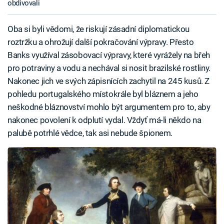
obdivovali
Oba si byli vědomi, že riskují zásadní diplomatickou
roztržku a ohrožují další pokračování výpravy. Přesto
Banks využíval zásobovací výpravy, které vyrážely na břeh
pro potraviny a vodu a nechával si nosit brazilské rostliny.
Nakonec jich ve svých zápisnících zachytil na 245 kusů. Z
pohledu portugalského místokrále byl bláznem a jeho
neškodné bláznovství mohlo být argumentem pro to, aby
nakonec povolení k odplutí vydal. Vždyť má-li někdo na
palubě potrhlé vědce, tak asi nebude špionem.