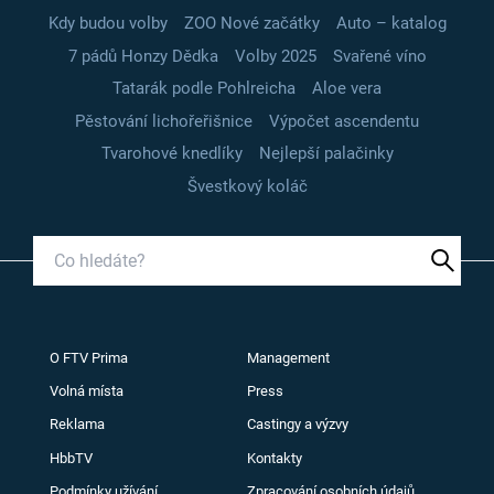
Kdy budou volby
ZOO Nové začátky
Auto – katalog
7 pádů Honzy Dědka
Volby 2025
Svařené víno
Tatarák podle Pohlreicha
Aloe vera
Pěstování lichořeřišnice
Výpočet ascendentu
Tvarohové knedlíky
Nejlepší palačinky
Švestkový koláč
O FTV Prima
Management
Volná místa
Press
Reklama
Castingy a výzvy
HbbTV
Kontakty
Podmínky užívání
Zpracování osobních údajů