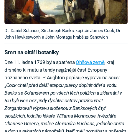
Dr. Daniel Solander, Sir Joseph Banks, kapitán James Cook, Dr
John Hawkesworth a John Montagu hrabě ze Sandwich
Smrt na oltáři botaniky
Dne 11. ledna 1769 byla spatřena
Ohňová země
, kraj
drsného klimatu a tehdy nejjižnější část Evropany
poznaného světa. P. Aughton popisuje výpravu na souš:
„
Cook chtěl před další etapou plavby doplnit dříví a vodu.
Banks se Solanderem po všech těch potížích a zklamání v
Riu byli více než jindy dychtivi ostrov prozkoumat.
Zorganizovali výpravu složenou z Banksových čtyř
sloužících, lodního lékaře Wiliama Monhouse, hvězdáře
Charlese Greena, malíře Alexandra Buchana, jednoho chrta
a dvou svalnatých námořníků, kteří měli pomáhat s nošením