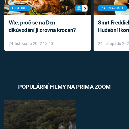
5
HISTORIE
ZAJÍMAVOSTI
Víte, proč se na Den
Smrt Freddie
díkůvzdání jí zrovna krocan?
Hudební ikon
až do konce 
24. listopadu 2022 13:40
24. listopadu 20
léky
POPULÁRNÍ FILMY NA PRIMA ZOOM