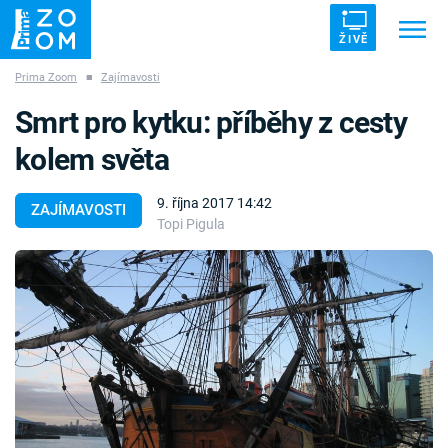
ŽIVĚ
Prima Zoom
■
Zajímavosti
Trendy:
ZRÁDCI
UFO
DRUHÁ SVĚTOVÁ VÁLKA
Smrt pro kytku: příběhy z cesty
ZÁHADY
VETŘELCI DÁVNOVĚKU
kolem světa
9. října 2017 14:42
ZAJÍMAVOSTI
Topi Pigula
Témata
Témata
Pořady
TV Program