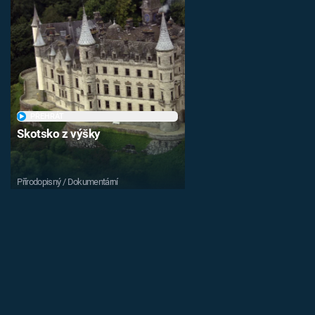
PŘEHRÁT
Skotsko z výšky
Přírodopisný / Dokumentární