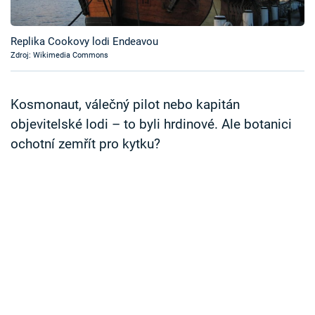
Časopis
Replika Cookovy lodi Endeavou
Sledujte prima+
Zdroj: Wikimedia Commons
Přihlášení
Kosmonaut, válečný pilot nebo kapitán
objevitelské lodi – to byli hrdinové. Ale botanici
ochotní zemřít pro kytku?
Sledujte nás