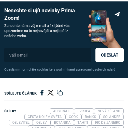
Nenechte si ujít novinky Prima
Zoom!
Zanechte nám svůj e-mail a 1x týdně vás
upozorníme na to nejnovější a nejlepší z
našeho webu.
ODESLAT
Odesláním formuláře souhlasíte s
podmínkami zpracování osobních údajů
SDÍLEJTE ČLÁNEK
ŠTÍTKY
AUSTRÁLIE
EVROPA
NOVÝ ZÉLAND
CESTA KOLEM SVĚTA
COOK
BANKS
SOLANDER
OBJEVITEL
OBJEV
BOTANIKA
TAHITI
RIO DE JANEIRO