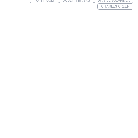
TOPI PIGULA
JOSEPH BANKS
DANIEL SOLANDER
CHARLES GREEN