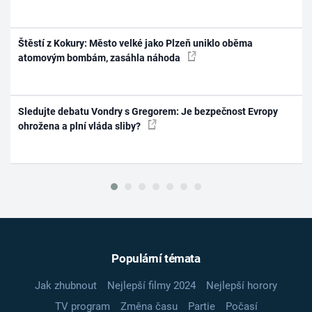
Štěstí z Kokury: Město velké jako Plzeň uniklo oběma
atomovým bombám, zasáhla náhoda
Sledujte debatu Vondry s Gregorem: Je bezpečnost Evropy
ohrožena a plní vláda sliby?
Populární témata
Jak zhubnout
Nejlepší filmy 2024
Nejlepší horory
TV program
Změna času
Partie
Počasí