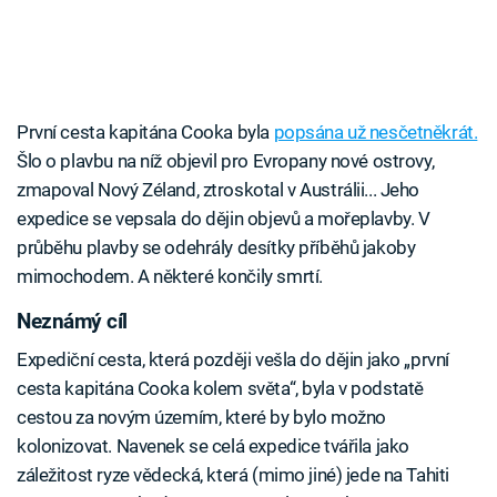
První cesta kapitána Cooka byla
popsána už nesčetněkrát.
Šlo o plavbu na níž objevil pro Evropany nové ostrovy,
zmapoval Nový Zéland, ztroskotal v Austrálii... Jeho
expedice se vepsala do dějin objevů a mořeplavby. V
průběhu plavby se odehrály desítky příběhů jakoby
mimochodem. A některé končily smrtí.
Neznámý cíl
Expediční cesta, která později vešla do dějin jako „první
cesta kapitána Cooka kolem světa“, byla v podstatě
cestou za novým územím, které by bylo možno
kolonizovat. Navenek se celá expedice tvářila jako
záležitost ryze vědecká, která (mimo jiné) jede na Tahiti