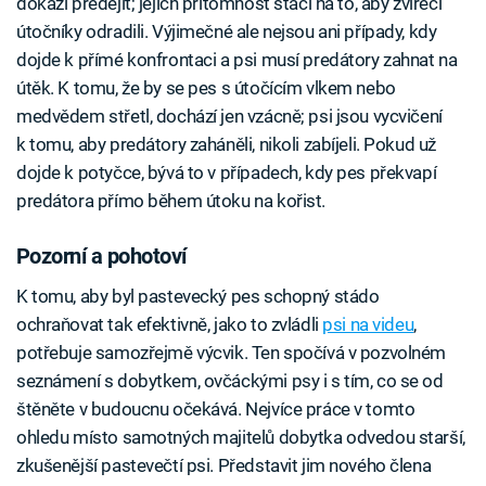
dokáží předejít; jejich přítomnost stačí na to, aby zvířecí
útočníky odradili. Výjimečné ale nejsou ani případy, kdy
dojde k přímé konfrontaci a psi musí predátory zahnat na
útěk. K tomu, že by se pes s útočícím vlkem nebo
medvědem střetl, dochází jen vzácně; psi jsou vycvičení
k tomu, aby predátory zaháněli, nikoli zabíjeli. Pokud už
dojde k potyčce, bývá to v případech, kdy pes překvapí
predátora přímo během útoku na kořist.
Pozorní a pohotoví
K tomu, aby byl pastevecký pes schopný stádo
ochraňovat tak efektivně, jako to zvládli
psi na videu
,
potřebuje samozřejmě výcvik. Ten spočívá v pozvolném
seznámení s dobytkem, ovčáckými psy i s tím, co se od
štěněte v budoucnu očekává. Nejvíce práce v tomto
ohledu místo samotných majitelů dobytka odvedou starší,
zkušenější pastevečtí psi. Představit jim nového člena