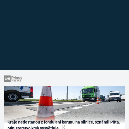
Kraje nedostanou z fondu ani korunu na silnice, oznámil Půta.
Ministerstvo krok vysvětluje