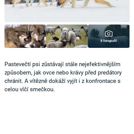
Časopis
Sledujte prima+
Přihlášení
8 fotografií
Sledujte nás
Pastevečtí psi zůstávají stále nejefektivnějším
způsobem, jak ovce nebo krávy před predátory
chránit. A vítězně dokáží vyjít i z konfrontace s
celou vlčí smečkou.