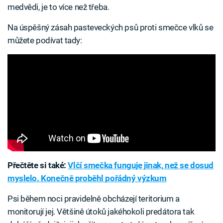
medvědi, je to více než třeba.
Na úspěšný zásah pasteveckých psů proti smečce vlků se
můžete podívat tady:
Přečtěte si také:
Vlčí smečka funguje jinak, než se dosud
myslelo. Konečně proběhl pořádný výzkum
Psi během noci pravidelně obcházejí teritorium a
monitorují jej. Většině útoků jakéhokoli predátora tak