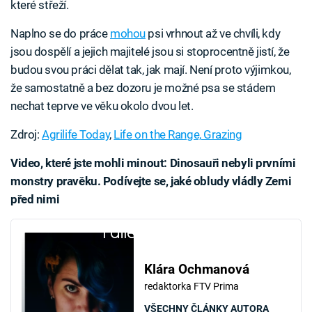
které střeží.
Naplno se do práce
mohou
psi vrhnout až ve chvíli, kdy
jsou dospělí a jejich majitelé jsou si stoprocentně jistí, že
budou svou práci dělat tak, jak mají. Není proto výjimkou,
že samostatně a bez dozoru je možné psa se stádem
nechat teprve ve věku okolo dvou let.
Zdroj:
Agrilife Today
,
Life on the Range,
Grazing
Video, které jste mohli minout: Dinosauři nebyli prvními
monstry pravěku. Podívejte se, jaké obludy vládly Zemi
před nimi
Failed to fetch
Klára Ochmanová
redaktorka FTV Prima
VŠECHNY ČLÁNKY AUTORA