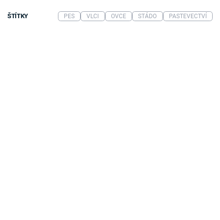
ŠTÍTKY
PES
VLCI
OVCE
STÁDO
PASTEVECTVÍ