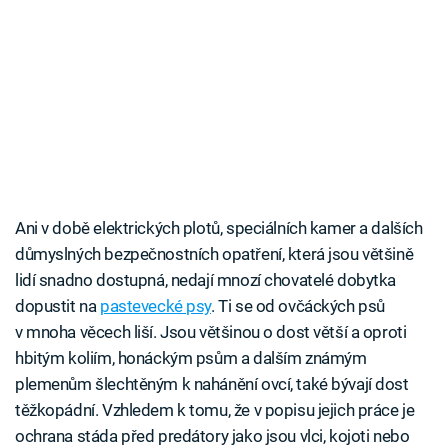
Ani v době elektrických plotů, speciálních kamer a dalších
důmyslných bezpečnostních opatření, která jsou většině
lidí snadno dostupná, nedají mnozí chovatelé dobytka
dopustit na
pastevecké psy
. Ti se od ovčáckých psů
v mnoha věcech liší. Jsou většinou o dost větší a oproti
hbitým koliím, honáckým psům a dalším známým
plemenům šlechtěným k nahánění ovcí, také bývají dost
těžkopádní. Vzhledem k tomu, že v popisu jejich práce je
ochrana stáda před predátory jako jsou vlci, kojoti nebo