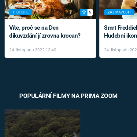
5
HISTORIE
ZAJÍMAVOSTI
Víte, proč se na Den
Smrt Freddie
díkůvzdání jí zrovna krocan?
Hudební ikon
až do konce 
24. listopadu 2022 13:40
24. listopadu 20
léky
POPULÁRNÍ FILMY NA PRIMA ZOOM