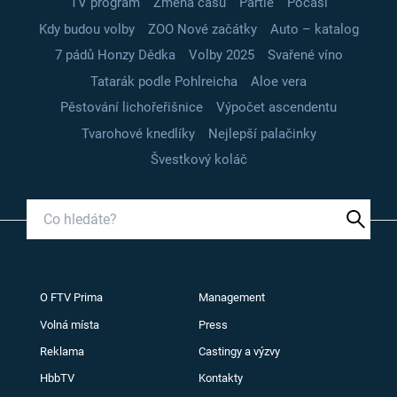
TV program
Změna času
Partie
Počasí
Kdy budou volby
ZOO Nové začátky
Auto – katalog
7 pádů Honzy Dědka
Volby 2025
Svařené víno
Tatarák podle Pohlreicha
Aloe vera
Pěstování lichořeřišnice
Výpočet ascendentu
Tvarohové knedlíky
Nejlepší palačinky
Švestkový koláč
O FTV Prima
Management
Volná místa
Press
Reklama
Castingy a výzvy
HbbTV
Kontakty