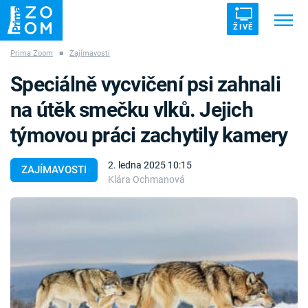
ŽIVĚ
Prima Zoom
■
Zajímavosti
Trendy:
ZRÁDCI
UFO
DRUHÁ SVĚTOVÁ VÁLKA
Speciálně vycvičení psi zahnali
ZÁHADY
VETŘELCI DÁVNOVĚKU
na útěk smečku vlků. Jejich
týmovou práci zachytily kamery
2. ledna 2025 10:15
ZAJÍMAVOSTI
Klára Ochmanová
Témata
Témata
Pořady
TV Program