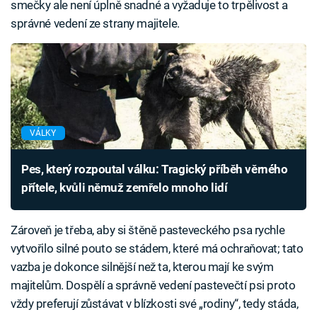
smečky ale není úplně snadné a vyžaduje to trpělivost a
správné vedení ze strany majitele.
VÁLKY
Pes, který rozpoutal válku: Tragický příběh věrného
přítele, kvůli němuž zemřelo mnoho lidí
Zároveň je třeba, aby si štěně pasteveckého psa rychle
vytvořilo silné pouto se stádem, které má ochraňovat; tato
vazba je dokonce silnější než ta, kterou mají ke svým
majitelům. Dospělí a správně vedení pastevečtí psi proto
vždy preferují zůstávat v blízkosti své „rodiny“, tedy stáda,