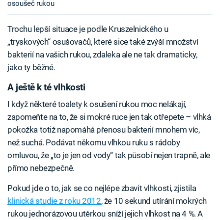
osoušeč rukou
Trochu lepší situace je podle Kruszelnického u
„tryskových“ osušovačů, které sice také zvýší množství
bakterií na vašich rukou, zdaleka ale ne tak dramaticky,
jako ty běžné.
A ještě k té vlhkosti
I když některé toalety k osušení rukou moc nelákají,
zapomeňte na to, že si mokré ruce jen tak otřepete – vlhká
pokožka totiž napomáhá přenosu bakterií mnohem víc,
než suchá. Podávat někomu vlhkou ruku s rádoby
omluvou, že „to je jen od vody“ tak působí nejen trapně, ale
přímo nebezpečně.
Pokud jde o to, jak se co nejlépe zbavit vlhkosti, zjistila
klinická studie z roku 2012
, že 10 sekund utírání mokrých
rukou jednorázovou utěrkou sníží jejich vlhkost na 4 %. A