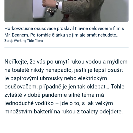
Časopis
Sledujte prima+
Horkovzdušné osušovače proslavil hlavně celovečerní film s
Mr. Beanem. Po tomhle článku se jim ale smát nebudete...
Přihlášení
Zdroj: Working Title Films
Sledujte nás
Neříkejte, že vás po umytí rukou vodou a mýdlem
na toaletě nikdy nenapadlo, jestli je lepší osušit
je papírovými ubrousky nebo elektrickým
osušovačem, případně je jen tak oklepat… Tohle
zvláště v době pandemie silné téma má
jednoduché vodítko – jde o to, s jak velkým
množstvím bakterií na rukou z toalety odejdete.