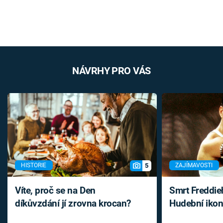
NÁVRHY PRO VÁS
5
HISTORIE
ZAJÍMAVOSTI
Víte, proč se na Den
Smrt Freddie
díkůvzdání jí zrovna krocan?
Hudební ikon
až do konce 