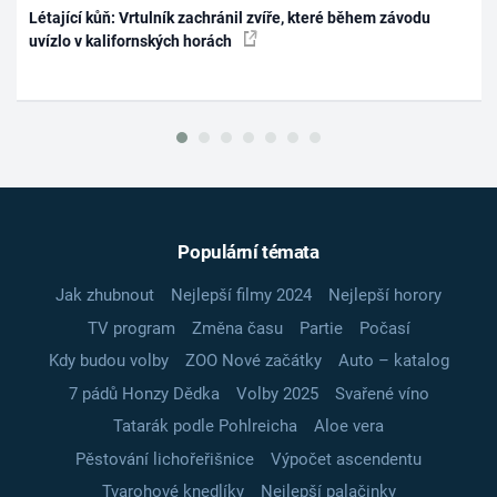
Létající kůň: Vrtulník zachránil zvíře, které během závodu
uvízlo v kalifornských horách
Populární témata
Jak zhubnout
Nejlepší filmy 2024
Nejlepší horory
TV program
Změna času
Partie
Počasí
Kdy budou volby
ZOO Nové začátky
Auto – katalog
7 pádů Honzy Dědka
Volby 2025
Svařené víno
Tatarák podle Pohlreicha
Aloe vera
Pěstování lichořeřišnice
Výpočet ascendentu
Tvarohové knedlíky
Nejlepší palačinky