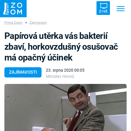
ŽIVĚ
Prima Zoom
■
Zajímavosti
Trendy:
ZRÁDCI
UFO
DRUHÁ SVĚTOVÁ VÁLKA
Papírová utěrka vás bakterií
ZÁHADY
VETŘELCI DÁVNOVĚKU
zbaví, horkovzdušný osušovač
má opačný účinek
23. srpna 2020 00:05
ZAJÍMAVOSTI
Miroslav Honsů
Témata
Témata
Pořady
TV Program