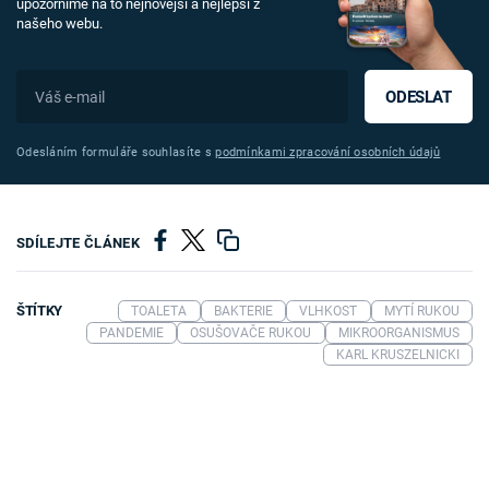
upozorníme na to nejnovější a nejlepší z
našeho webu.
ODESLAT
Odesláním formuláře souhlasíte s
podmínkami zpracování osobních údajů
SDÍLEJTE ČLÁNEK
ŠTÍTKY
TOALETA
BAKTERIE
VLHKOST
MYTÍ RUKOU
PANDEMIE
OSUŠOVAČE RUKOU
MIKROORGANISMUS
KARL KRUSZELNICKI