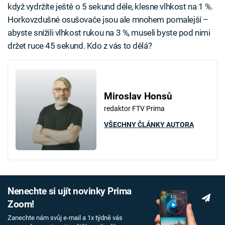
když vydržíte ještě o 5 sekund déle, klesne vlhkost na 1 %.
Horkovzdušné osušovače jsou ale mnohem pomalejší –
abyste snížili vlhkost rukou na 3 %, museli byste pod nimi
držet ruce 45 sekund. Kdo z vás to dělá?
Miroslav Honsů
redaktor FTV Prima
VŠECHNY ČLÁNKY AUTORA
Nenechte si ujít novinky Prima
Zoom!
Zanechte nám svůj e-mail a 1x týdně vás