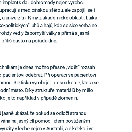
ime implants dali dohromady nejen výrobci
lupracují s medicínskou sférou, ale zapojili se i
y, a univerzitní týmy z akademické oblasti. Laika
politických“ luhů a hájů, kde se sice verbálně
nohdy vedly žabomyší války a přímá a jasná
 příliš často na pořadu dne.
chnikám je dnes možno přesně „vidět“ rozsah
no pacientovi odebrat. Při operaci se pacientovi
mocí 3D tisku vyrobí její přesná kopie, která se
dní místo. Díky struktuře materiálů by mělo
ako je to například v případě zlomenin.
 jasně ukázal, že pokud se odloží stranou
ována na jasný cíl pomoci lidem postiženým
užity v léčbě nejen v Austrálii, ale kdekoli ve