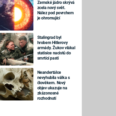
Zemské jádro skrývá
zcela nový svět.
Nález pod povrchem
je ohromující
Stalingrad byl
hrobem Hitlerovy
armády. Žukov vlákal
statisíce nacistů do
smrtící pasti
Neandertálce
nevyhubila válka s
člověkem. Nový
objev ukazuje na
zkázonosné
rozhodnutí