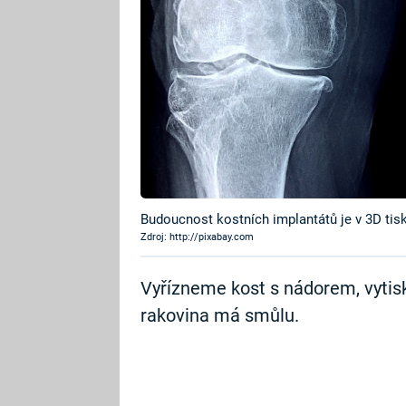
Budoucnost kostních implantátů je v 3D tis
Zdroj: http://pixabay.com
Vyřízneme kost s nádorem, vytis
rakovina má smůlu.