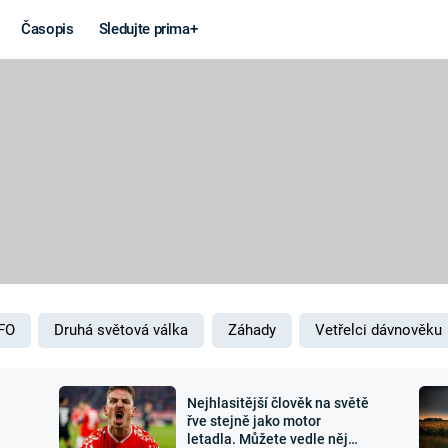
Časopis
Sledujte prima+
Věda a
Války
technika
STUDENÁ V
KORONAVIRUS
VÁLKA VE
VIETNAMU
VESMÍR
VÁLEČNÉ FI
MARS
SERIÁLY
FO
Druhá světová válka
Záhady
Vetřelci dávnověku
Nejhlasitější člověk na světě
Záhady a
Zajímav
řve stejně jako motor
letadla. Můžete vedle něj
konspirace