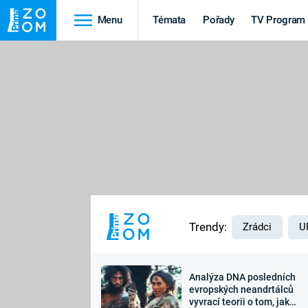
Menu
Témata
Pořady
TV Program
Cestování
Historie
HRADY A ZÁMKY
VIKINGOVÉ
HEDVÁBNÁ STEZKA
EPIDEMIE A
PANDEMIE
PŘÍRODA
STAROVĚKÝ EGYPT
Trendy:
Zrádci
U
Analýza DNA posledních
Druhá
Výročí
evropských neandrtálců
vyvrací teorii o tom, jak
světová válka