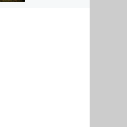
US
tornádem
RSUS
ZE A