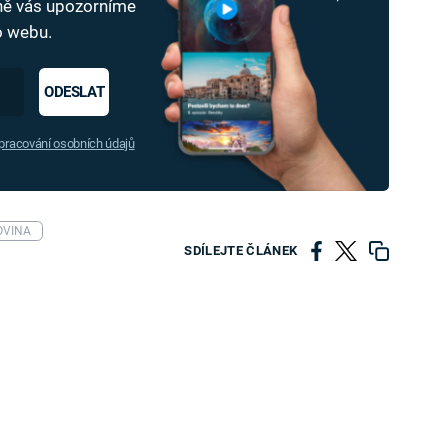
dně vás upozorníme
ho webu.
ODESLAT
racování osobních údajů
OVINA
SDÍLEJTE ČLÁNEK