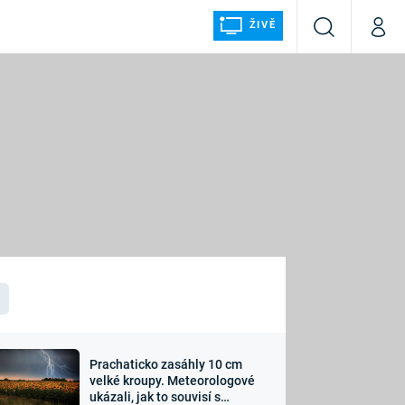
ŽIVĚ
Vyhledávání
Můj p
Prima+
ÁLKA
CNN Prima NEWS
Prima FRESH
Prima LIVING
LMY A
Prima Ženy
Prima LAJK
Prachaticko zasáhly 10 cm
osti
velké kroupy. Meteorologové
Sledujte nás
ukázali, jak to souvisí s