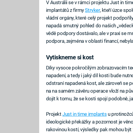
V Austrálii se v rámci projektu Just in t
implantátů z firmy
Stryker
, kteří úzce spo
vládní orgány, které celý projekt podpořil
napadá smutný pohled do našich „vědecko-
vědě podpory dostávalo, ale v praxi se m
podpora, zejména v oblasti financí, nebyla
Vytiskneme si kost
Díky vysoce pokročilým zobrazovacím te
napadení, a tedy i jaký díl kosti bude nut
odstraní napadená kost, ale zároveň se po
na na samém závěru operace vloží na půvo
dojít k tomu, že se kosti spojí podobně, j
Projekt
Just in time implants
u protinožců
ideologické překážky a pozornost je věn
rakovinou kostí, výsledky pak mohou být vy