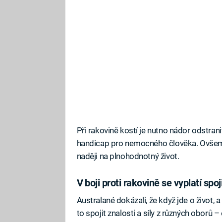
Při rakovině kostí je nutno nádor odstrani
handicap pro nemocného člověka. Ovšem 
naději na plnohodnotný život.
V boji proti rakovině se vyplatí spoji
Australané dokázali, že když jde o život, 
to spojit znalosti a síly z různých oborů –