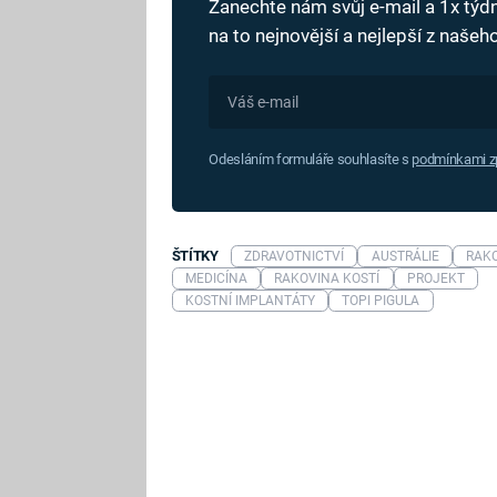
Zanechte nám svůj e-mail a 1x tý
na to nejnovější a nejlepší z naše
Odesláním formuláře souhlasíte s
podmínkami zp
ŠTÍTKY
ZDRAVOTNICTVÍ
AUSTRÁLIE
RAK
MEDICÍNA
RAKOVINA KOSTÍ
PROJEKT
KOSTNÍ IMPLANTÁTY
TOPI PIGULA