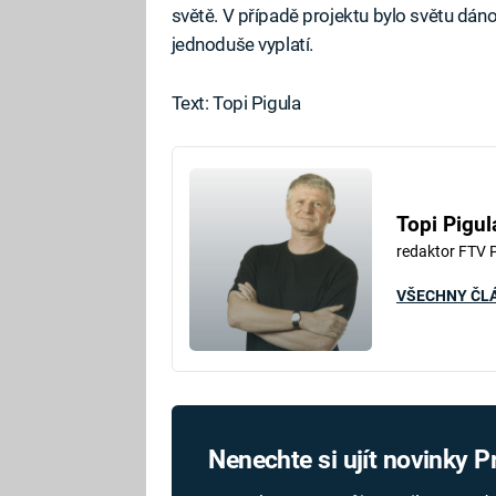
světě. V případě projektu bylo světu dán
jednoduše vyplatí.
Text: Topi Pigula
Topi Pigul
redaktor FTV 
VŠECHNY ČL
Nenechte si ujít novinky 