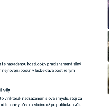
t i s napadenou kostí, což v praxi znamená silný
nejnovější posun v léčbě dává postiženým
t síly
a to v nikterak nadsazeném slova smyslu, stojí za
 od techniky přes medicínu až po politickou vůli.