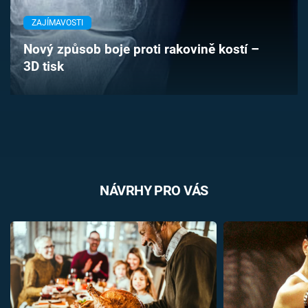
Časopis
ZAJÍMAVOSTI
Sledujte prima+
Nový způsob boje proti rakovině kostí –
3D tisk
Přihlášení
Sledujte nás
NÁVRHY PRO VÁS