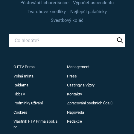
Pěstování lichořeřišnice
Výpočet ascendentu
Tvarohové knedlíky
Nejlepší palačinky
Švestkový koláč
O FTV Prima
Management
Volná místa
Press
Reklama
Castingy a výzvy
HbbTV
Kontakty
Podmínky užívání
Zpracování osobních údajů
Cookies
Nápověda
Vlastník FTV Prima spol. s
Redakce
r.o.