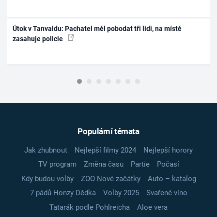
Útok v Tanvaldu: Pachatel měl pobodat tři lidi, na místě
zasahuje policie
Populární témata
Jak zhubnout
Nejlepší filmy 2024
Nejlepší horory
TV program
Změna času
Partie
Počasí
Kdy budou volby
ZOO Nové začátky
Auto – katalog
7 pádů Honzy Dědka
Volby 2025
Svařené víno
Tatarák podle Pohlreicha
Aloe vera