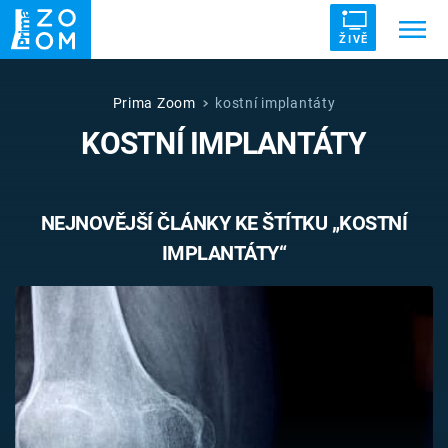
ŽIVĚ
Trendy:
ZRÁDCI
UFO
DRUHÁ SVĚTOVÁ VÁLKA
Prima Zoom
kostní implantáty
KOSTNÍ IMPLANTÁTY
ZÁHADY
VETŘELCI DÁVNOVĚKU
NEJNOVĚJŠÍ ČLÁNKY KE ŠTÍTKU „KOSTNÍ
IMPLANTÁTY“
Témata
Témata
Pořady
TV Program