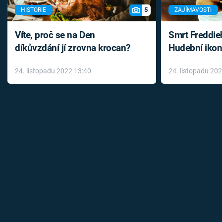
5
HISTORIE
ZAJÍMAVOSTI
Víte, proč se na Den
Smrt Freddie
díkůvzdání jí zrovna krocan?
Hudební ikon
až do konce 
24. listopadu 2022 13:40
24. listopadu 20
léky