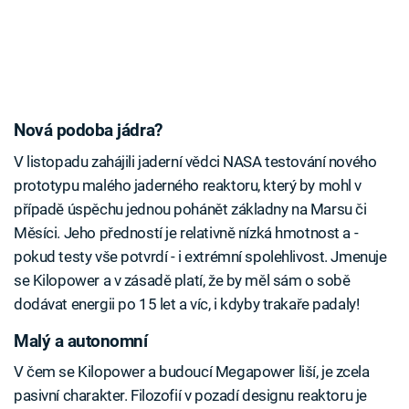
Nová podoba jádra?
V listopadu zahájili jaderní vědci NASA testování nového
prototypu malého jaderného reaktoru, který by mohl v
případě úspěchu jednou pohánět základny na Marsu či
Měsíci. Jeho předností je relativně nízká hmotnost a -
pokud testy vše potvrdí - i extrémní spolehlivost. Jmenuje
se Kilopower a v zásadě platí, že by měl sám o sobě
dodávat energii po 15 let a víc, i kdyby trakaře padaly!
Malý a autonomní
V čem se Kilopower a budoucí Megapower liší, je zcela
pasivní charakter. Filozofií v pozadí designu reaktoru je