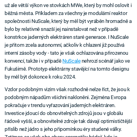
už ale větší výkon ve stovkách MWe, který by mohl oslovit i
běžná města. Příkladem za všechny je modulární reaktor
společnosti NuScale, který by měl být vyráběn hromadně a
bylo by relativně snazší jej nainstalovat než v případě
konstrkce jaderných elektráren staré generace. I NuScale
je přitom zcela autonomní, ačkoliv k chlazení již používá
interní zásoby vody - tato je však ochlazována přirozenou
konvencí, takže i v případě
NuScale
nehrozí scénář jako ve
Fukušimě. Prototyp elektrárny stavějící na tomto designu
by měl být dokonce k roku 2024.
Vzdor podobným vizím však rozhodně nelze říct, že jsou k
podobným nápadům všichni nakloněni. Zejména Evropa
pokračuje v trendu vyřazování jaderných elektráren.
Investice jdoucí do obnovitelných zdrojů jsou v globálu
řádově vyšší, a obnovitelné zdroje tak dávají optimističtější
příslib než jádro s jeho připomínkou éry studené války.