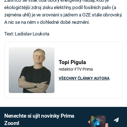
Zatímco se však oba obory energetiky hádají, kdo je
ekologičtější zdroj zisku elektřiny, podíl fosilních paliv (a
zejména uhlí) je ve srovnání s jádrem a OZE stále obrovský.
A nic se na něm v dohledné době nezmění.
Text: Ladislav Loukota
Topi Pigula
redaktor FTV Prima
VŠECHNY ČLÁNKY AUTORA
Nenechte si ujít novinky Prima
Zoom!