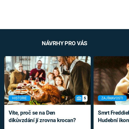
NÁVRHY PRO VÁS
5
HISTORIE
ZAJÍMAVOSTI
Víte, proč se na Den
Smrt Freddie
díkůvzdání jí zrovna krocan?
Hudební ikon
až do konce 