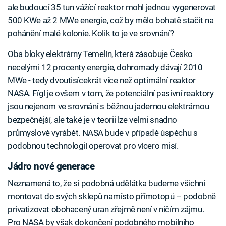
ale budoucí 35 tun vážící reaktor mohl jednou vygenerovat
500 KWe až 2 MWe energie, což by mělo bohatě stačit na
pohánění malé kolonie. Kolik to je ve srovnání?
Oba bloky elektrárny Temelín, která zásobuje Česko
necelými 12 procenty energie, dohromady dávají 2010
MWe - tedy dvoutisícekrát více než optimální reaktor
NASA. Fígl je ovšem v tom, že potenciální pasivní reaktory
jsou nejenom ve srovnání s běžnou jadernou elektrárnou
bezpečnější, ale také je v teorii lze velmi snadno
průmyslově vyrábět. NASA bude v případě úspěchu s
podobnou technologií operovat pro vícero misí.
Jádro nové generace
Neznamená to, že si podobná udělátka budeme všichni
montovat do svých sklepů namísto přímotopů – podobně
privatizovat obohacený uran zřejmě není v ničím zájmu.
Pro NASA by však dokončení podobného mobilního