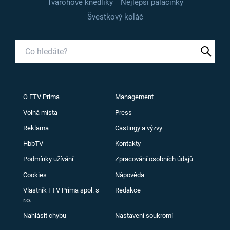
Tvarohové knedlíky
Nejlepší palačinky
Švestkový koláč
O FTV Prima
Management
Volná místa
Press
Reklama
Castingy a výzvy
HbbTV
Kontakty
Podmínky užívání
Zpracování osobních údajů
Cookies
Nápověda
Vlastník FTV Prima spol. s
Redakce
r.o.
Nahlásit chybu
Nastavení soukromí