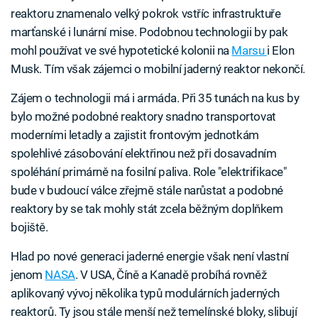
reaktoru znamenalo velký pokrok vstříc infrastruktuře
marťanské i lunární mise. Podobnou technologii by pak
mohl používat ve své hypotetické kolonii na
Marsu
i Elon
Musk. Tím však zájemci o mobilní jaderný reaktor nekončí.
Zájem o technologii má i armáda. Při 35 tunách na kus by
bylo možné podobné reaktory snadno transportovat
moderními letadly a zajistit frontovým jednotkám
spolehlivé zásobování elektřinou než při dosavadním
spoléhání primárně na fosilní paliva. Role "elektrifikace"
bude v budoucí válce zřejmě stále narůstat a podobné
reaktory by se tak mohly stát zcela běžným doplňkem
bojiště.
Hlad po nové generaci jaderné energie však není vlastní
jenom
NASA
. V USA, Číně a Kanadě probíhá rovněž
aplikovaný vývoj několika typů modulárních jaderných
reaktorů. Ty jsou stále menší než temelínské bloky, slibují