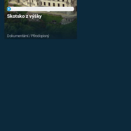
PŘEHRÁT
Skotsko z výšky
Dokumentární / Přírodopisný