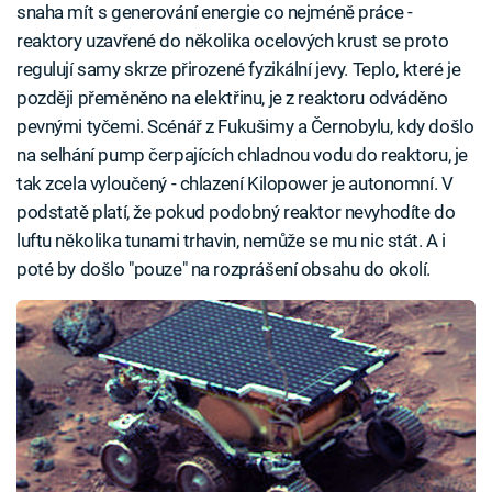
snaha mít s generování energie co nejméně práce -
reaktory uzavřené do několika ocelových krust se proto
regulují samy skrze přirozené fyzikální jevy. Teplo, které je
později přeměněno na elektřinu, je z reaktoru odváděno
pevnými tyčemi. Scénář z Fukušimy a Černobylu, kdy došlo
na selhání pump čerpajících chladnou vodu do reaktoru, je
tak zcela vyloučený - chlazení Kilopower je autonomní. V
podstatě platí, že pokud podobný reaktor nevyhodíte do
luftu několika tunami trhavin, nemůže se mu nic stát. A i
poté by došlo "pouze" na rozprášení obsahu do okolí.