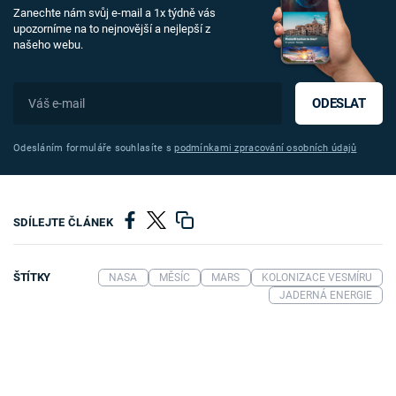
Zanechte nám svůj e-mail a 1x týdně vás
upozorníme na to nejnovější a nejlepší z
našeho webu.
ODESLAT
Odesláním formuláře souhlasíte s
podmínkami zpracování osobních údajů
SDÍLEJTE ČLÁNEK
ŠTÍTKY
NASA
MĚSÍC
MARS
KOLONIZACE VESMÍRU
JADERNÁ ENERGIE