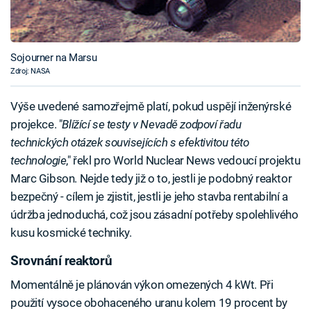
Sojourner na Marsu
Zdroj: NASA
Výše uvedené samozřejmě platí, pokud uspějí inženýrské
projekce. "
Blížící se testy v Nevadě zodpoví řadu
technických otázek souvisejících s efektivitou této
technologie
," řekl pro World Nuclear News vedoucí projektu
Marc Gibson. Nejde tedy již o to, jestli je podobný reaktor
bezpečný - cílem je zjistit, jestli je jeho stavba rentabilní a
údržba jednoduchá, což jsou zásadní potřeby spolehlivého
kusu kosmické techniky.
Srovnání reaktorů
Momentálně je plánován výkon omezených 4 kWt. Při
použití vysoce obohaceného uranu kolem 19 procent by