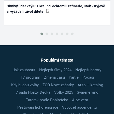
Ohnivý úder v týlu: Ukrajinci ochromili rafinérie, útok v Kyjevě
si vyžádal i život dítěte
Populární témata
Jak zhubnout
Nejlepší filmy 2024
Nejlepší horory
TV program
Změna času
Partie
Počasí
Kdy budou volby
ZOO Nové začátky
Auto – katalog
7 pádů Honzy Dědka
Volby 2025
Svařené víno
Tatarák podle Pohlreicha
Aloe vera
Pěstování lichořeřišnice
Výpočet ascendentu