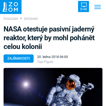
ŽIVĚ
Prima Zoom
■
Zajímavosti
Trendy:
ZRÁDCI
UFO
DRUHÁ SVĚTOVÁ VÁLKA
NASA otestuje pasivní jaderný
ZÁHADY
VETŘELCI DÁVNOVĚKU
reaktor, který by mohl pohánět
celou kolonii
20. ledna 2018 06:00
ZAJÍMAVOSTI
Topi Pigula
Témata
Témata
Pořady
TV Program