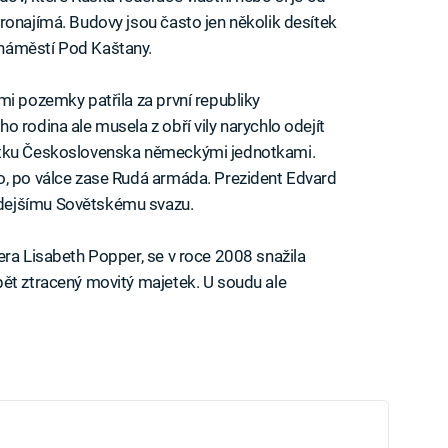
ronajímá. Budovy jsou často jen několik desítek
náměstí Pod Kaštany.
mi pozemky patřila za první republiky
 rodina ale musela z obří vily narychlo odejít
ytku Československa německými jednotkami.
o, po válce zase Rudá armáda. Prezident Edvard
dejšímu Sovětskému svazu.
era Lisabeth Popper, se v roce 2008 snažila
pět ztracený movitý majetek. U soudu ale