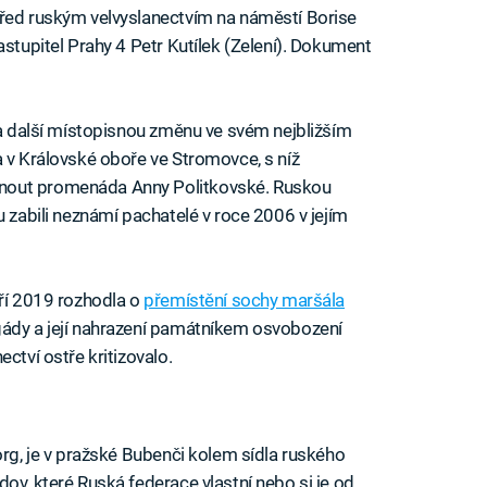
před ruským velvyslanectvím na náměstí Borise
astupitel Prahy 4 Petr Kutílek (Zelení). Dokument
 na další místopisnou změnu ve svém nejbližším
a v Královské oboře ve Stromovce, s níž
nout promenáda Anny Politkovské. Ruskou
u zabili neznámí pachatelé v roce 2006 v jejím
áří 2019 rozhodla o
přemístění sochy maršála
gády a její nahrazení památníkem osvobození
ctví ostře kritizovalo.
org, je v pražské Bubenči kolem sídla ruského
ov, které Ruská federace vlastní nebo si je od