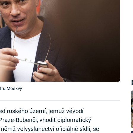
ntru Moskvy
ed ruského území, jemuž vévodí
Praze-Bubenči, vhodit diplomatický
ěmž velvyslanectví oficiálně sídlí, se