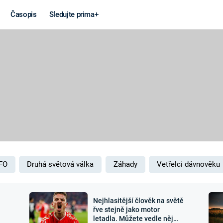
Časopis
Sledujte prima+
Věda a
Války
technika
STUDENÁ V
KORONAVIRUS
VÁLKA VE
VIETNAMU
VESMÍR
VÁLEČNÉ FI
MARS
SERIÁLY
FO
Druhá světová válka
Záhady
Vetřelci dávnověku
Nejhlasitější člověk na světě
Záhady a
Zajímav
řve stejně jako motor
letadla. Můžete vedle něj
konspirace