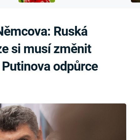
FILMY VERS
přijít o sluch
REALITA
UFO A
MIMOZEMŠŤANÉ
HORORY VE
 Němcova: Ruská
REALITA
UTAJENÉ PŘÍBĚHY
ČESKÝCH DĚJIN
OPTICKÉ ILU
e si musí změnit
KLAMY
ALTERNATIVNÍ
HISTORIE
 Putinova odpůrce