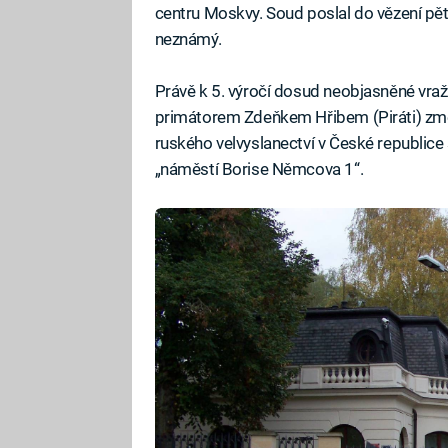
centru Moskvy. Soud poslal do vězení pět
neznámý.
Právě k 5. výročí dosud neobjasněné vraž
primátorem Zdeňkem Hřibem (Piráti) změn
ruského velvyslanectví v České republice
„náměstí Borise Němcova 1“.