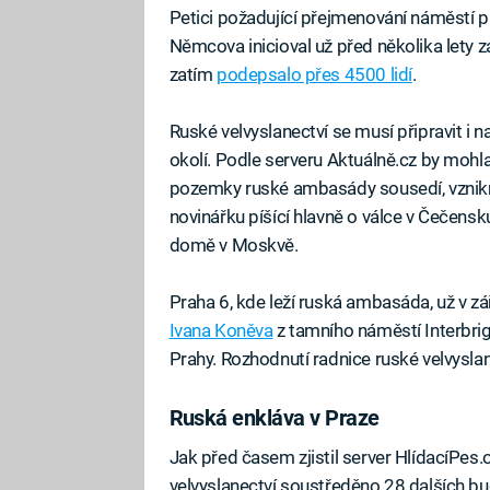
Petici požadující přejmenování náměstí 
Němcova inicioval už před několika lety z
zatím
podepsalo přes 4500 lidí
.
Ruské velvyslanectví se musí připravit i
okolí. Podle serveru Aktuálně.cz by mohl
pozemky ruské ambasády sousedí, vznik
novinářku píšící hlavně o válce v Čečensk
domě v Moskvě.
Praha 6, kde leží ruská ambasáda, už v z
Ivana Koněva
z tamního náměstí Interbri
Prahy. Rozhodnutí radnice ruské velvyslane
Ruská enkláva v Praze
Jak před časem zjistil server HlídacíPes.
velvyslanectví soustředěno 28 dalších bud