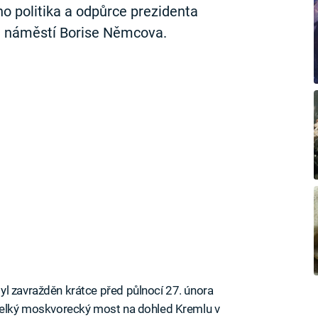
o politika a odpůrce prezidenta
a náměstí Borise Němcova.
l zavražděn krátce před půlnocí 27. února
 Velký moskvorecký most na dohled Kremlu v