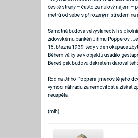
české strany – často za nulový nájem – p
metrů od sebe s přirozeným středem na 
Samotná budova velvyslanectví i s okolní
židovskému bankéři Jiřímu Popperovi. Jeho
15. března 1939, tedy v den okupace zb
Během války se v objektu usadilo gestap
Beneš pak budovu dekretem daroval teh
Rodina Jiřího Poppera, jmenovitě jeho dc
vymoci náhradu za nemovitost a získat z
neuspěla.
(mih)