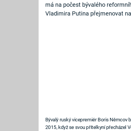
má na počest bývalého reformníh
Vladimira Putina přejmenovat n
Bývalý ruský vicepremiér Boris Němcov by
2015, když se svou přítelkyní přecházel