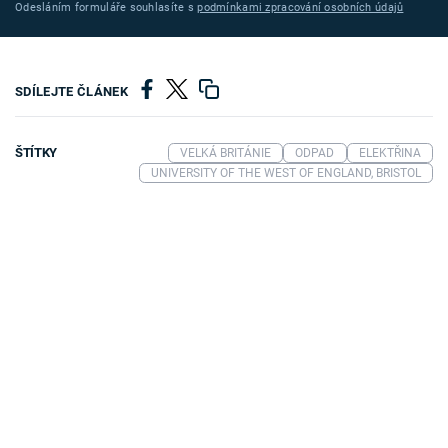
Odesláním formuláře souhlasíte s
podmínkami zpracování osobních údajů
SDÍLEJTE ČLÁNEK
ŠTÍTKY
VELKÁ BRITÁNIE
ODPAD
ELEKTŘINA
UNIVERSITY OF THE WEST OF ENGLAND, BRISTOL