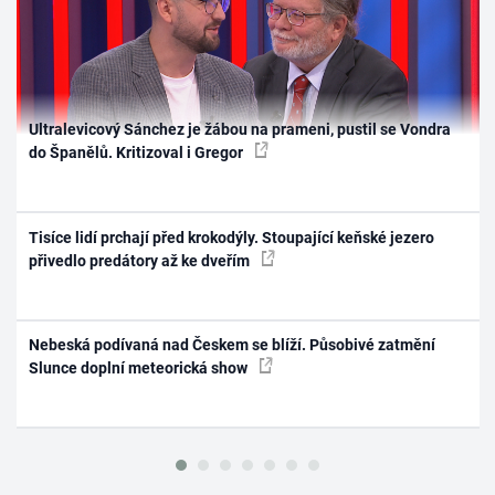
Ultralevicový Sánchez je žábou na prameni, pustil se Vondra
do Španělů. Kritizoval i Gregor
Tisíce lidí prchají před krokodýly. Stoupající keňské jezero
přivedlo predátory až ke dveřím
Nebeská podívaná nad Českem se blíží. Působivé zatmění
Slunce doplní meteorická show