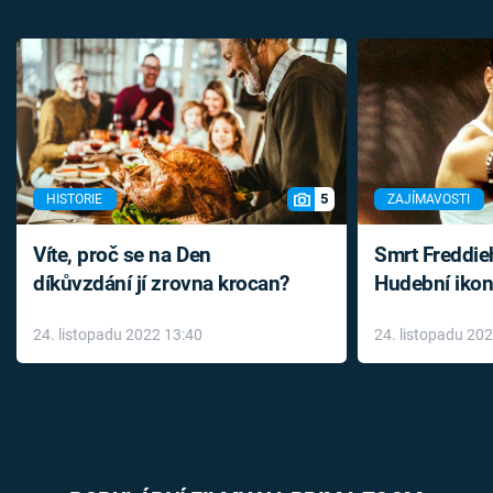
5
HISTORIE
ZAJÍMAVOSTI
Víte, proč se na Den
Smrt Freddie
díkůvzdání jí zrovna krocan?
Hudební ikon
až do konce 
24. listopadu 2022 13:40
24. listopadu 20
léky