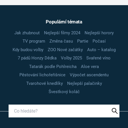
Populární témata
Jak zhubnout
Nejlepší filmy 2024
Nejlepší horory
TV program
Změna času
Partie
Počasí
Kdy budou volby
ZOO Nové začátky
Auto – katalog
7 pádů Honzy Dědka
Volby 2025
Svařené víno
Tatarák podle Pohlreicha
Aloe vera
Pěstování lichořeřišnice
Výpočet ascendentu
Tvarohové knedlíky
Nejlepší palačinky
Švestkový koláč