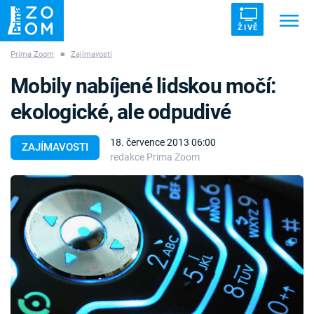
ŽIVĚ
Prima Zoom
■
Zajímavosti
Trendy:
ZRÁDCI
UFO
DRUHÁ SVĚTOVÁ VÁLKA
Mobily nabíjené lidskou močí:
ZÁHADY
VETŘELCI DÁVNOVĚKU
ekologické, ale odpudivé
18. července 2013 06:00
ZAJÍMAVOSTI
redakce Prima Zoom
Témata
Témata
Pořady
TV Program