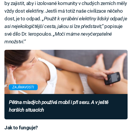
by zajistit, aby i izolované komunity v chudých zemích měly
vždy dost elektřiny. Jestli má totiž naše civilizace něčeho
dost, je to odpad.
„Použít k vyrábění elektřiny lidský odpad je
asi nejekologičtější cesta, jakou si lze představit,“
popisuje
své dílo Dr. Ieropoulos.
„Moči máme nevyčerpatelné
množství.“
ZAJÍMAVOSTI
Pětina mladých používá mobil i při sexu. A v ještě
horších situacích
Jak to funguje?