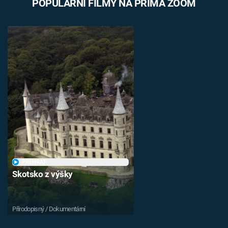
POPULÁRNÍ FILMY NA PRIMA ZOOM
PŘEHRÁT
Skotsko z výšky
Přírodopisný / Dokumentární