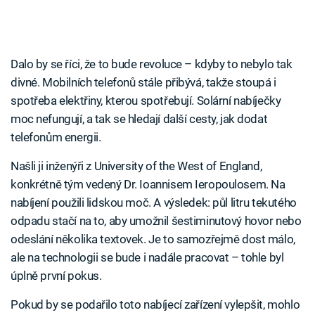
Dalo by se říci, že to bude revoluce – kdyby to nebylo tak
divné. Mobilních telefonů stále přibývá, takže stoupá i
spotřeba elektřiny, kterou spotřebují. Solární nabíječky
moc nefungují, a tak se hledají další cesty, jak dodat
telefonům energii.
Našli ji inženýři z University of the West of England,
konkrétně tým vedený Dr. Ioannisem Ieropoulosem. Na
nabíjení použili lidskou moč. A výsledek: půl litru tekutého
odpadu stačí na to, aby umožnil šestiminutový hovor nebo
odeslání několika textovek. Je to samozřejmě dost málo,
ale na technologii se bude i nadále pracovat – tohle byl
úplně první pokus.
Pokud by se podařilo toto nabíjecí zařízení vylepšit, mohlo