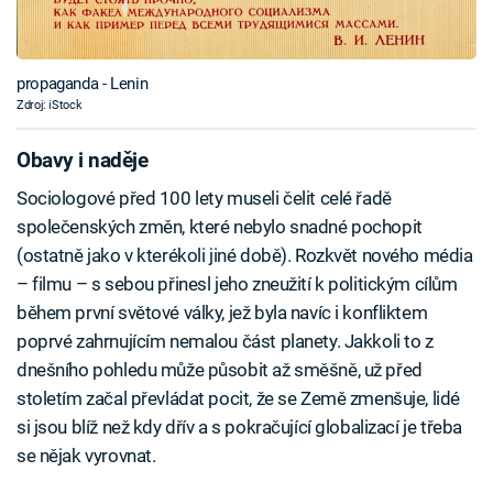
propaganda - Lenin
Zdroj: iStock
Obavy i naděje
Sociologové před 100 lety museli čelit celé řadě
společenských změn, které nebylo snadné pochopit
(ostatně jako v kterékoli jiné době). Rozkvět nového média
– filmu – s sebou přinesl jeho zneužití k politickým cílům
během první světové války, jež byla navíc i konfliktem
poprvé zahrnujícím nemalou část planety. Jakkoli to z
dnešního pohledu může působit až směšně, už před
stoletím začal převládat pocit, že se Země zmenšuje, lidé
si jsou blíž než kdy dřív a s pokračující globalizací je třeba
se nějak vyrovnat.