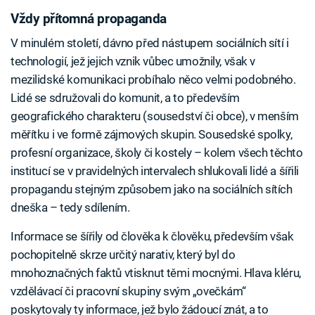
Vždy přítomná propaganda
V minulém století, dávno před nástupem sociálních sítí i
technologií, jež jejich vznik vůbec umožnily, však v
mezilidské komunikaci probíhalo něco velmi podobného.
Lidé se sdružovali do komunit, a to především
geografického charakteru (sousedství či obce), v menším
měřítku i ve formě zájmových skupin. Sousedské spolky,
profesní organizace, školy či kostely – kolem všech těchto
institucí se v pravidelných intervalech shlukovali lidé a šířili
propagandu stejným způsobem jako na sociálních sítích
dneška – tedy sdílením.
Informace se šířily od člověka k člověku, především však
pochopitelně skrze určitý narativ, který byl do
mnohoznačných faktů vtisknut těmi mocnými. Hlava kléru,
vzdělávací či pracovní skupiny svým „ovečkám“
poskytovaly ty informace, jež bylo žádoucí znát, a to