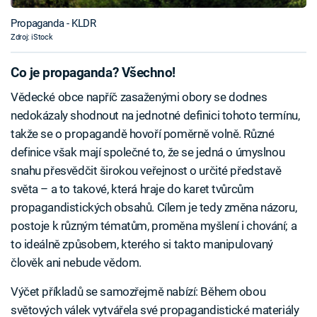
Propaganda - KLDR
Zdroj: iStock
Co je propaganda? Všechno!
Vědecké obce napříč zasaženými obory se dodnes
nedokázaly shodnout na jednotné definici tohoto termínu,
takže se o propagandě hovoří poměrně volně. Různé
definice však mají společné to, že se jedná o úmyslnou
snahu přesvědčit širokou veřejnost o určité představě
světa – a to takové, která hraje do karet tvůrcům
propagandistických obsahů. Cílem je tedy změna názoru,
postoje k různým tématům, proměna myšlení i chování; a
to ideálně způsobem, kterého si takto manipulovaný
člověk ani nebude vědom.
Výčet příkladů se samozřejmě nabízí: Během obou
světových válek vytvářela své propagandistické materiály