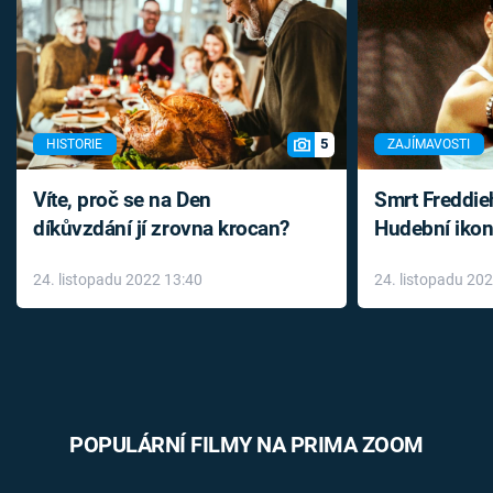
5
HISTORIE
ZAJÍMAVOSTI
Víte, proč se na Den
Smrt Freddie
díkůvzdání jí zrovna krocan?
Hudební ikon
až do konce 
24. listopadu 2022 13:40
24. listopadu 20
léky
POPULÁRNÍ FILMY NA PRIMA ZOOM