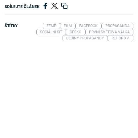
SDÍLEJTE ČLÁNEK
ŠTÍTKY
ZEMĚ
FILM
FACEBOOK
PROPAGANDA
SOCIÁLNÍ SÍŤ
ČESKO
PRVNÍ SVĚTOVÁ VÁLKA
DĚJINY PROPAGANDY
ŘEHOŘ XV.