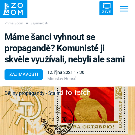
ŽIVĚ
Prima Zoom
■
Zajímavosti
Trendy:
ZRÁDCI
UFO
DRUHÁ SVĚTOVÁ VÁLKA
Máme šanci vyhnout se
ZÁHADY
VETŘELCI DÁVNOVĚKU
propagandě? Komunisté ji
skvěle využívali, nebyli ale sami
12. října 2021 17:30
ZAJÍMAVOSTI
Miroslav Honsů
Témata
Failed to fetch
Dějiny propagandy - Stalin
Témata
Pořady
Když papež Řehoř XV. počátkem 17. století
zakládal kongregaci kardinálů, která měla šířit
TV Program
slávu římskokatolické církve a potlačovat