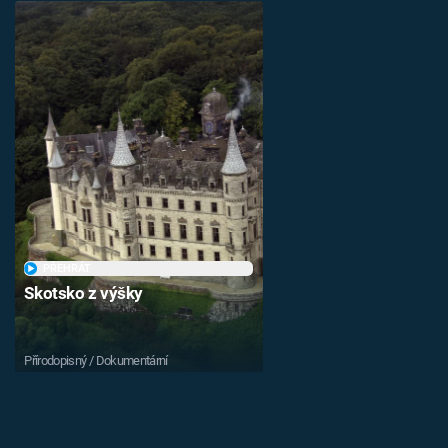
PŘEHRÁT
Skotsko z výšky
Přírodopisný / Dokumentární