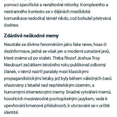
pomocí specifické a nenáhodné rétoriky. Komplexního a
nestranného kontextu se v dějinách mezilidské
komunikace nedočkal téměř nikdo, což bohužel přetrvává
dodnes.
Zdánlivě neškodné memy
Neustále se divíme fenoménům jako fake news, hoax či
dezinformace, jedná se však jen o moderní označení jevů,
které známe už po staletí. Třeba filozof Joshua Troy
Nieubuurt začátkem letošního roku publikoval odborný
článek, v němž načrtl paralely mezi klasickými
propagandistickými letáky, jež byly během válečných časů
shazovány z letadel nad nepřátelským územím, a
humornými internetovými memy. Snadné vytváření memů,
hovořících mezinárodně pochopitelným jazykem, vede k
upevňování kmenové příslušnosti, k utvrzování se v určité
identitě.