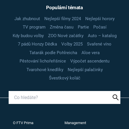
Populární témata
Jak zhubnout
Nejlepší filmy 2024
Nejlepší horory
TV program
Změna času
Partie
Počasí
Kdy budou volby
ZOO Nové začátky
Auto – katalog
7 pádů Honzy Dědka
Volby 2025
Svařené víno
Tatarák podle Pohlreicha
Aloe vera
Pěstování lichořeřišnice
Výpočet ascendentu
Tvarohové knedlíky
Nejlepší palačinky
Švestkový koláč
O FTV Prima
Management