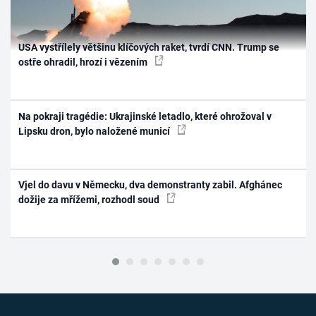
USA vystřílely většinu klíčových raket, tvrdí CNN. Trump se
ostře ohradil, hrozí i vězením
Na pokraji tragédie: Ukrajinské letadlo, které ohrožoval v
Lipsku dron, bylo naložené municí
Vjel do davu v Německu, dva demonstranty zabil. Afghánec
dožije za mřížemi, rozhodl soud