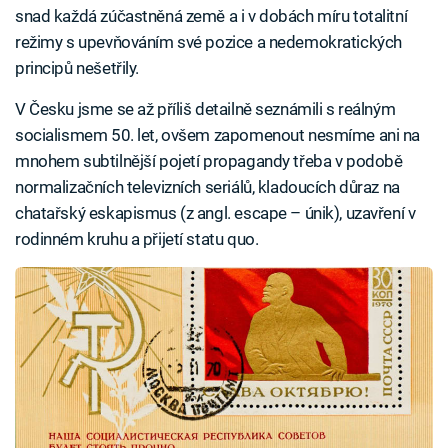
snad každá zúčastněná země a i v dobách míru totalitní
režimy s upevňováním své pozice a nedemokratických
principů nešetřily.
V Česku jsme se až příliš detailně seznámili s reálným
socialismem 50. let, ovšem zapomenout nesmíme ani na
mnohem subtilnější pojetí propagandy třeba v podobě
normalizačních televizních seriálů, kladoucích důraz na
chatařský eskapismus (z angl. escape – únik), uzavření v
rodinném kruhu a přijetí statu quo.