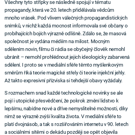
Všechny tyto střípky se následně spojují v tématu
propagandy, která ve 20. letech přidělávala vědcům
mnoho vrásek. Pod vlivem válečných propagandistických
snímků, v nichž každá mocnost informovala své občany o
probíhajících bojích výrazně odlišně. Zdálo se, že masová
společnost je vydána médiím na milost. Mocným
sdělením novin, filmu či rádia se obyčejný člověk nemohl
ubránit – nemohl prohlédnout jejich ideologicky zabarvená
sdělení. I proto se v mediální sféře těmto myšlenkovým
směrům říká teorie magické střely či teorie injekční jehly.
Až takto expresivní přízviska si tehdejší obavy vyžádaly.
S rozmachem snad každé technologické novinky se ale
pojí i utopické přesvědčení, že pokrok změní lidstvo k
lepšímu, nabídne nové a dříve nemyslitelné možnosti, díky
nimž se výrazně zvýší kvalita života. V mediální sféře to
platí dvojnásob, a tak s rozšiřováním internetu v 90. letech
a sociálními sítěmi o dekádu později se opět objevila