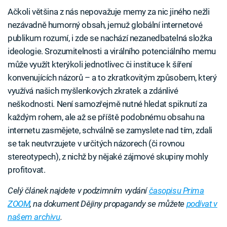
Ačkoli většina z nás nepovažuje memy za nic jiného nežli
nezávadně humorný obsah, jemuž globální internetové
publikum rozumí, i zde se nachází nezanedbatelná složka
ideologie. Srozumitelnosti a virálního potenciálního memu
může využít kterýkoli jednotlivec či instituce k šíření
konvenujících názorů – a to zkratkovitým způsobem, který
využívá našich myšlenkových zkratek a zdánlivé
neškodnosti. Není samozřejmě nutné hledat spiknutí za
každým rohem, ale až se příště podobnému obsahu na
internetu zasmějete, schválně se zamyslete nad tím, zdali
se tak neutvrzujete v určitých názorech (či rovnou
stereotypech), z nichž by nějaké zájmové skupiny mohly
profitovat.
Celý článek najdete v podzimním vydání
časopisu Prima
ZOOM
, na dokument Dějiny propagandy se můžete
podívat v
našem archivu
.