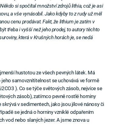
„
Někdo si spočítal množství zdrojů lithia, což je asi
na kovu, a vše vynásobil. Jako kdyby to z rudy už měl
nou cenu prodávat. Fakt, že lithium je zatím v
t třeba i vyšší než jeho prodej, to autory těchto
uroviny, která v Krušných horách je, se nedá
 nejmenší hustotou ze všech pevných látek. Má
ro jeho samovznítitelnost se uchovává ve formě
(Li2CO3 ). Co se týče světových zásob, nejvíce se
tových zásob), zatímco pevně rostlé horniny
skrývá v sedimentech, jako jsou jílové nánosy či
ípadě se jedná o horniny vzniklé odpařením
ch vod nebo slaných jezer. A jsme znova u