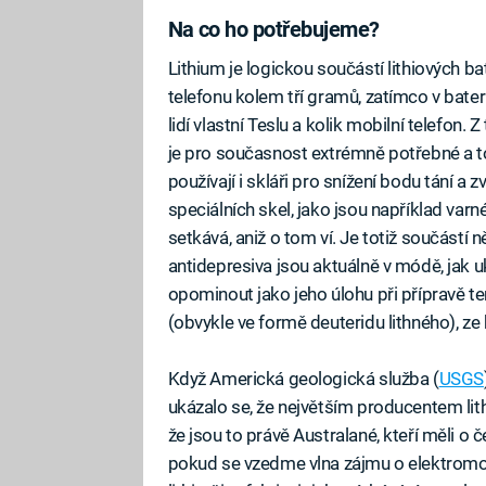
Na co ho potřebujeme?
Lithium je logickou součástí lithiových ba
telefonu kolem tří gramů, zatímco v bater
lidí vlastní Teslu a kolik mobilní telefon.
je pro současnost extrémně potřebné a to
používají i skláři pro snížení bodu tání a z
speciálních skel, jako jsou například varn
setkává, aniž o tom ví. Je totiž součástí 
antidepresiva jsou aktuálně v módě, jak uk
opominout jako jeho úlohu při přípravě te
(obvykle ve formě deuteridu lithného), ze
Když Americká geologická služba (
USGS
ukázalo se, že největším producentem lith
že jsou to právě Australané, kteří měli o 
pokud se vzedme vlna zájmu o elektromob