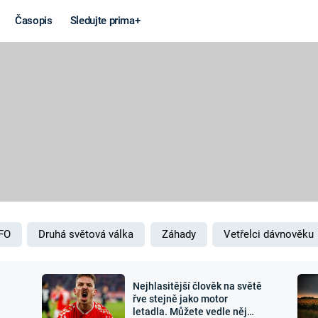
Časopis
Sledujte prima+
Věda a
Války
technika
STUDENÁ V
KORONAVIRUS
VÁLKA VE
VIETNAMU
VESMÍR
VÁLEČNÉ FI
MARS
SERIÁLY
FO
Druhá světová válka
Záhady
Vetřelci dávnověku
Nejhlasitější člověk na světě
Záhady a
Zajímav
řve stejně jako motor
letadla. Můžete vedle něj
konspirace