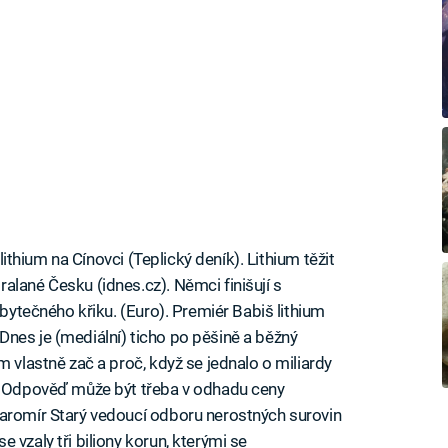
 lithium na Cínovci (Teplický deník). Lithium těžit
alané Česku (idnes.cz). Němci finišují s
zbytečného křiku. (Euro). Premiér Babiš lithium
nes je (mediální) ticho po pěšině a běžný
m vlastně zač a proč, když se jednalo o miliardy
e. Odpověď může být třeba v odhadu ceny
Jaromír Starý vedoucí odboru nerostných surovin
 vzaly tři biliony korun, kterými se