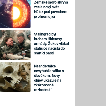
Zemské jádro skrývá
zcela nový svět.
Nález pod povrchem
je ohromující
Stalingrad byl
hrobem Hitlerovy
armády. Žukov vlákal
statisíce nacistů do
smrtící pasti
Neandertálce
nevyhubila válka s
člověkem. Nový
objev ukazuje na
zkázonosné
rozhodnutí