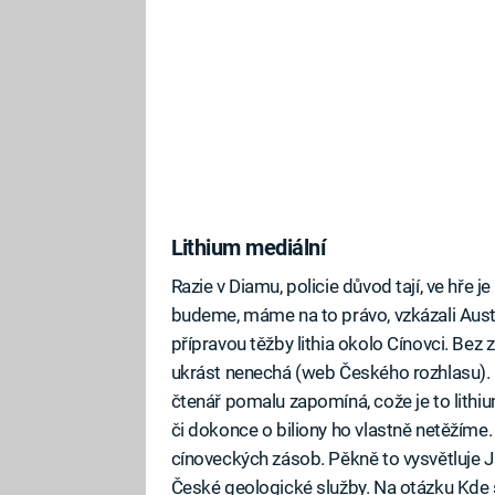
Lithium mediální
Razie v Diamu, policie důvod tají, ve hře je
budeme, máme na to právo, vzkázali Austr
přípravou těžby lithia okolo Cínovci. Bez 
ukrást nenechá (web Českého rozhlasu). D
čtenář pomalu zapomíná, cože je to lithiu
či dokonce o biliony ho vlastně netěžím
cínoveckých zásob. Pěkně to vysvětluje 
České geologické služby. Na otázku Kde se