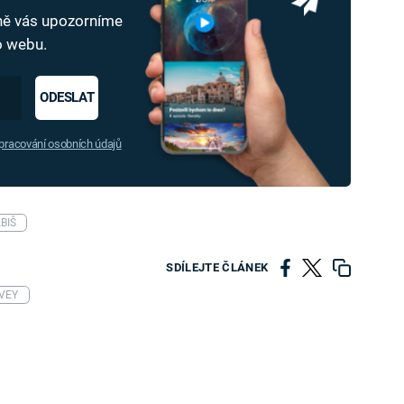
dně vás upozorníme
ho webu.
ODESLAT
racování osobních údajů
BIŠ
SDÍLEJTE ČLÁNEK
RVEY