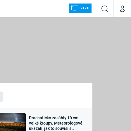
ŽIVĚ
Vyhledávání
Můj p
Prima+
ÁLKA
CNN Prima NEWS
Prima FRESH
Prima LIVING
LMY A
Prima Ženy
Prima LAJK
Prachaticko zasáhly 10 cm
osti
velké kroupy. Meteorologové
Sledujte nás
ukázali, jak to souvisí s