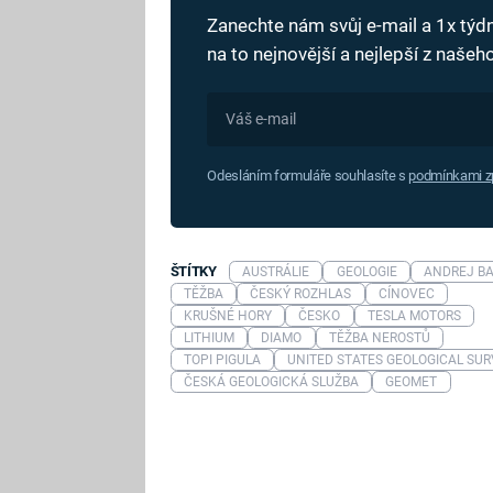
Zanechte nám svůj e-mail a 1x tý
na to nejnovější a nejlepší z naše
Odesláním formuláře souhlasíte s
podmínkami zp
ŠTÍTKY
AUSTRÁLIE
GEOLOGIE
ANDREJ BA
TĚŽBA
ČESKÝ ROZHLAS
CÍNOVEC
KRUŠNÉ HORY
ČESKO
TESLA MOTORS
LITHIUM
DIAMO
TĚŽBA NEROSTŮ
TOPI PIGULA
UNITED STATES GEOLOGICAL SU
ČESKÁ GEOLOGICKÁ SLUŽBA
GEOMET