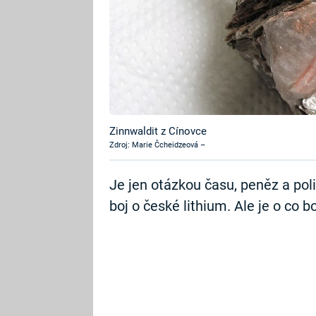
Zinnwaldit z Cínovce
Zdroj: Marie Čcheidzeová –
Je jen otázkou času, peněz a pol
boj o české lithium. Ale je o co b