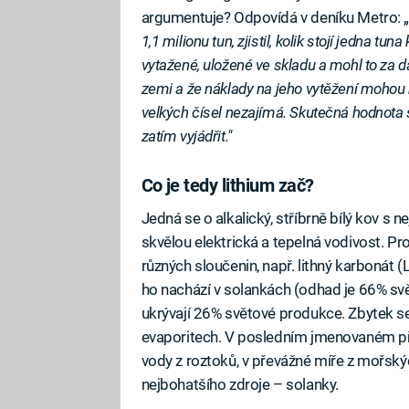
argumentuje? Odpovídá v deníku Metro: 
1,1 milionu tun, zjistil, kolik stojí jedna tu
vytažené, uložené ve skladu a mohl to za da
zemi a že náklady na jeho vytěžení mohou bý
velkých čísel nezajímá. Skutečná hodnota s
zatím vyjádřit."
Co je tedy lithium zač?
Jedná se o alkalický, stříbrně bílý kov s
skvělou elektrická a tepelná vodivost. P
různých sloučenin, např. lithný karbonát 
ho nachází v solankách (odhad je 66% svě
ukrývají 26% světové produkce. Zbytek se 
evaporitech. V posledním jmenovaném př
vody z roztoků, v převážné míře z mořský
nejbohatšího zdroje – solanky.