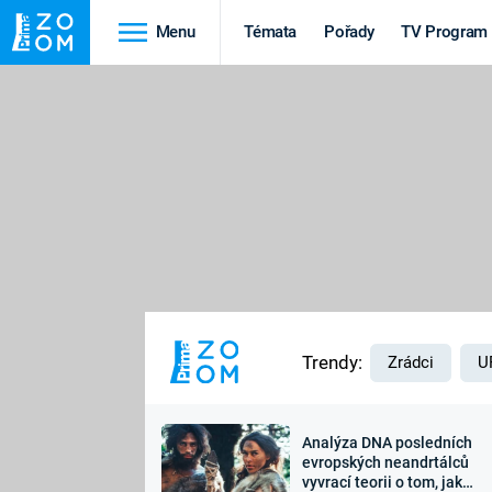
Menu
Témata
Pořady
TV Program
Cestování
Historie
HRADY A ZÁMKY
VIKINGOVÉ
HEDVÁBNÁ STEZKA
EPIDEMIE A
PANDEMIE
PŘÍRODA
STAROVĚKÝ EGYPT
Trendy:
Zrádci
U
Analýza DNA posledních
Druhá
Výročí
evropských neandrtálců
vyvrací teorii o tom, jak
světová válka