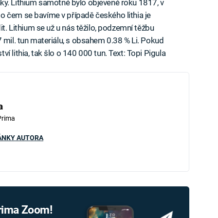
olanky. Lithium samotné bylo objevené roku 1817, v
o čem se bavíme v případě českého lithia je
it. Lithium se už u nás těžilo, podzemní těžbu
 mil. tun materiálu, s obsahem 0.38 % Li. Pokud
 lithia, tak šlo o 140 000 tun. Text: Topi Pigula
a
Prima
ÁNKY AUTORA
Prima Zoom!