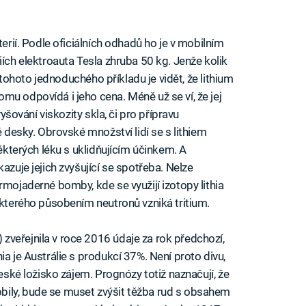
terií. Podle oficiálních odhadů ho je v mobilním
iích elektroauta Tesla zhruba 50 kg. Jenže kolik
 Z tohoto jednoduchého příkladu je vidět, že lithium
mu odpovídá i jeho cena. Méně už se ví, že jej
vyšování viskozity skla, či pro přípravu
é desky. Obrovské množství lidí se s lithiem
některých léku s uklidňujícím účinkem. A
azuje jejich zvyšující se spotřeba. Nelze
rmojaderné bomby, kde se využijí izotopy lithia
 kterého působením neutronů vzniká tritium.
) zveřejnila v roce 2016 údaje za rok předchozí,
ia je Austrálie s produkcí 37%. Není proto divu,
české ložisko zájem. Prognózy totiž naznačují, že
ily, bude se muset zvýšit těžba rud s obsahem