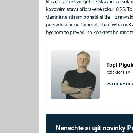
lithia, či zefektivnit jeho získávání ze s
kovovém stavu připravené roku 1855. To 
vlastně na lithium bohatá slída – zinnwald
prováděla firma Geomet, která vytěžila 37
bychom to převedli to konkrétního množství
Topi Pigul
redaktor FTV 
VŠECHNY ČL
Nenechte si ujít novinky 