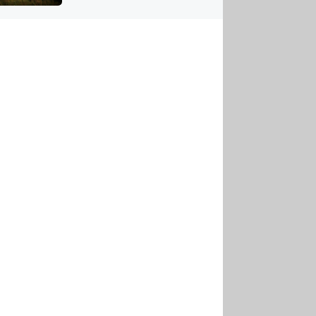
US
tornádem
RSUS
ZE A