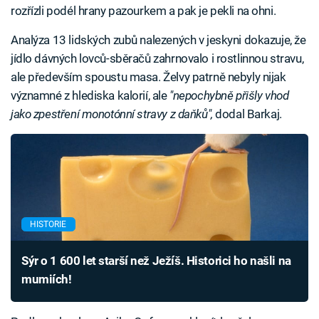
rozřízli podél hrany pazourkem a pak je pekli na ohni.
Analýza 13 lidských zubů nalezených v jeskyni dokazuje, že
jídlo dávných lovců-sběračů zahrnovalo i rostlinnou stravu,
ale především spoustu masa. Želvy patrně nebyly nijak
významné z hlediska kalorií, ale
"nepochybně přišly vhod
jako zpestření monotónní stravy z daňků",
dodal Barkaj.
HISTORIE
Sýr o 1 600 let starší než Ježíš. Historici ho našli na
mumiích!