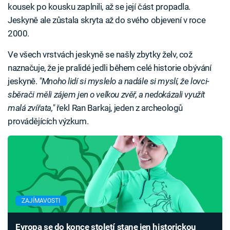
kousek po kousku zaplnili, až se její část propadla.
Jeskyně ale zůstala skryta až do svého objevení v roce
2000.
Ve všech vrstvách jeskyně se našly zbytky želv, což
naznačuje, že je pralidé jedli během celé historie obývání
jeskyně.
"Mnoho lidí si myslelo a nadále si myslí, že lovci-
sběrači měli zájem jen o velkou zvěř, a nedokázali využít
malá zvířata,"
řekl Ran Barkaj, jeden z archeologů
provádějících výzkum.
ZAJÍMAVOSTI
Evropa se do konce století stane jen historickou