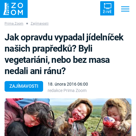
ŽIVĚ
Prima Zoom
■
Zajímavosti
Trendy:
ZRÁDCI
UFO
DRUHÁ SVĚTOVÁ VÁLKA
Jak opravdu vypadal jídelníček
ZÁHADY
VETŘELCI DÁVNOVĚKU
našich prapředků? Byli
vegetariáni, nebo bez masa
nedali ani ránu?
Témata
18. února 2016 06:00
ZAJÍMAVOSTI
redakce Prima Zoom
Témata
Pořady
TV Program