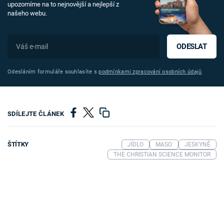
upozorníme na to nejnovější a nejlepší z
našeho webu.
ODESLAT
Odesláním formuláře souhlasíte s
podmínkami zpracování osobních údajů
SDÍLEJTE ČLÁNEK
ŠTÍTKY
JÍDLO
MASO
JESKYNĚ
THE CHRISTIAN SCIENCE MONITOR