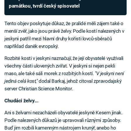
památkou, tvrdí český spisovatel
Tento objev poskytuje důkaz, že pralidé měli zájem také o
menší zvěř, jako jsou právě želvy. Podle kostí nalezených v
jeskyni patřil mezi hlavní druhy kořisti lovců-sběračů
například daněk evropský.
Rozbité kosti v jeskyni naznačují, že její obyvatelé využívali
všechny části ulovených zvířat. V jeskyni si nejen pekli
maso, ale také sáli morek z rozbitých kostí.
"V jeskyni není
jediná celá kost,"
dodal Barkaj, jehož citoval zpravodajský
server Christian Science Monitor.
Chudáci želvy...
Ani s želvami nezacházeli obyvatelé jeskyně Kesem jinak.
Podle nalezených důkazů je upravovali různými způsoby.
Buď jim rozbili kamenným nástrojem krunýř, anebo ho