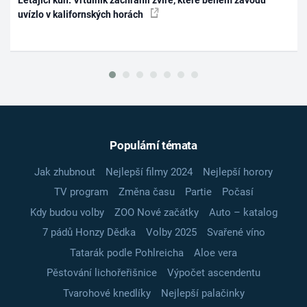
Létající kůň: Vrtulník zachránil zvíře, které během závodu
uvízlo v kalifornských horách
Populární témata
Jak zhubnout
Nejlepší filmy 2024
Nejlepší horory
TV program
Změna času
Partie
Počasí
Kdy budou volby
ZOO Nové začátky
Auto – katalog
7 pádů Honzy Dědka
Volby 2025
Svařené víno
Tatarák podle Pohlreicha
Aloe vera
Pěstování lichořeřišnice
Výpočet ascendentu
Tvarohové knedlíky
Nejlepší palačinky