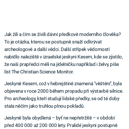
Jak žili a čím se živili dávní předkové moderního člověka?
To je otázka, kterou se postupně snaží odkrývat
archeologové a další vědci. Další střípek vědomostí
nabídlo naleziště v izraelské jeskyni Kesem, kde se zjistilo,
že naši prapředci měli na jídelníčku například i želvy, píše
list The Christian Science Monitor.
Jeskyně Kesem, což v hebrejštině znamená "věštění", byla
objevena v roce 2000 během propadu při výstavbě silnice.
Pro archeology, kteří studují lidské předky, se od té doby
stala něčím jako truhlou plnou pokladů.
Jeskyně byla obydlená – byť ne nepřetržitě – v období
před 400 000 až 200 000 lety. Pralidé jeskyni postupně