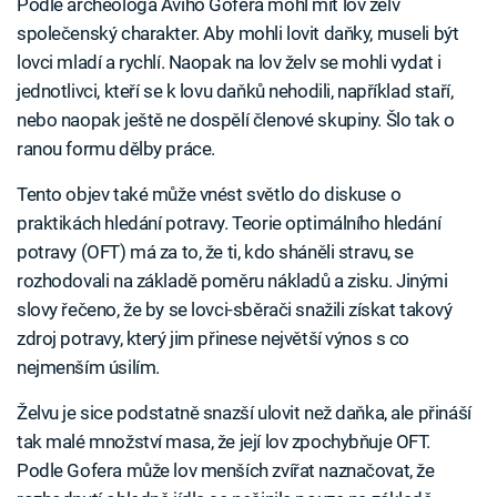
Podle archeologa Aviho Gofera mohl mít lov želv
společenský charakter. Aby mohli lovit daňky, museli být
lovci mladí a rychlí. Naopak na lov želv se mohli vydat i
jednotlivci, kteří se k lovu daňků nehodili, například staří,
nebo naopak ještě ne dospělí členové skupiny. Šlo tak o
ranou formu dělby práce.
Tento objev také může vnést světlo do diskuse o
praktikách hledání potravy. Teorie optimálního hledání
potravy (OFT) má za to, že ti, kdo sháněli stravu, se
rozhodovali na základě poměru nákladů a zisku. Jinými
slovy řečeno, že by se lovci-sběrači snažili získat takový
zdroj potravy, který jim přinese největší výnos s co
nejmenším úsilím.
Želvu je sice podstatně snazší ulovit než daňka, ale přináší
tak malé množství masa, že její lov zpochybňuje OFT.
Podle Gofera může lov menších zvířat naznačovat, že