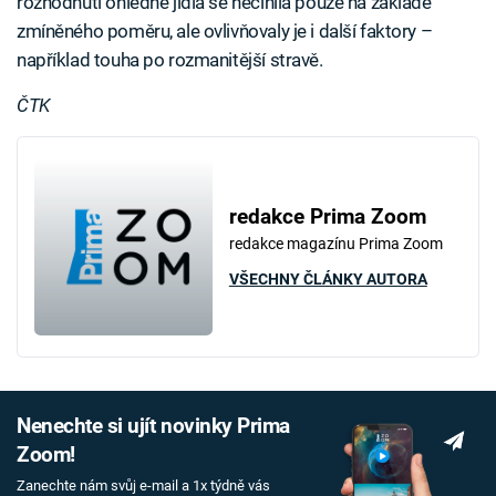
rozhodnutí ohledně jídla se nečinila pouze na základě
zmíněného poměru, ale ovlivňovaly je i další faktory –
například touha po rozmanitější stravě.
ČTK
redakce Prima Zoom
redakce magazínu Prima Zoom
VŠECHNY ČLÁNKY AUTORA
Nenechte si ujít novinky Prima
Zoom!
Zanechte nám svůj e-mail a 1x týdně vás