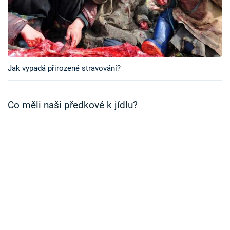
Časopis
Sledujte prima+
Přihlášení
Jak vypadá přirozené stravování?
Co měli naši předkové k jídlu?
Sledujte nás