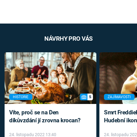
NÁVRHY PRO VÁS
5
HISTORIE
ZAJÍMAVOSTI
Víte, proč se na Den
Smrt Freddie
díkůvzdání jí zrovna krocan?
Hudební ikon
až do konce 
24. listopadu 2022 13:40
24. listopadu 20
léky