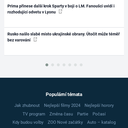
Prima přinese další krok Sparty v boji o LM. Fanoušci uvidí i
rozhodující odvetu v Lyonu
Rusko našlo slabé místo ukrajinské obrany. Útočit může téměř
bez varování
Populární témata
Jak zhubnout
Nejlepší filmy 2024
Nejlepší horory
TV program
Změna času
Partie
Počasí
Kdy budou volby
ZOO Nové začátky
Auto – katalog