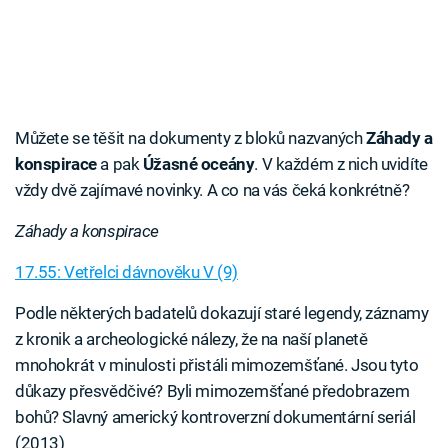
Můžete se těšit na dokumenty z bloků nazvaných
Záhady a
konspirace
a pak
Úžasné oceány
. V každém z nich uvidíte
vždy dvě zajímavé novinky. A co na vás čeká konkrétně?
Záhady a konspirace
17.55: Vetřelci dávnověku V (9)
Podle některých badatelů dokazují staré legendy, záznamy
z kronik a archeologické nálezy, že na naší planetě
mnohokrát v minulosti přistáli mimozemšťané. Jsou tyto
důkazy přesvědčivé? Byli mimozemšťané předobrazem
bohů? Slavný americký kontroverzní dokumentární seriál
(2013)