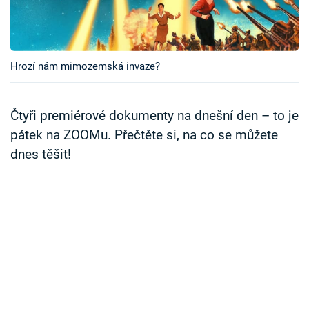
Časopis
Sledujte prima+
Hrozí nám mimozemská invaze?
Přihlášení
Čtyři premiérové dokumenty na dnešní den – to je
pátek na ZOOMu. Přečtěte si, na co se můžete
Sledujte nás
dnes těšit!