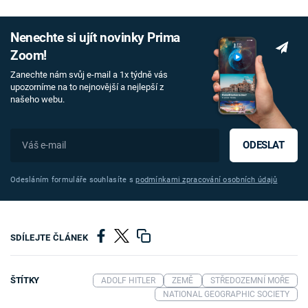
Nenechte si ujít novinky Prima
Zoom!
Zanechte nám svůj e-mail a 1x týdně vás
upozorníme na to nejnovější a nejlepší z
našeho webu.
ODESLAT
Odesláním formuláře souhlasíte s
podmínkami zpracování osobních údajů
SDÍLEJTE ČLÁNEK
ŠTÍTKY
ADOLF HITLER
ZEMĚ
STŘEDOZEMNÍ MOŘE
NATIONAL GEOGRAPHIC SOCIETY