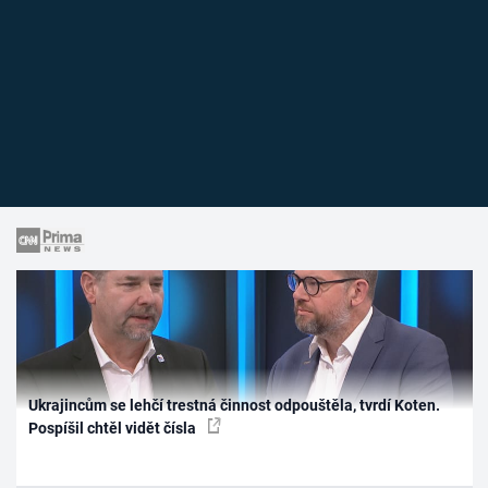
Ukrajincům se lehčí trestná činnost odpouštěla, tvrdí Koten.
Pospíšil chtěl vidět čísla