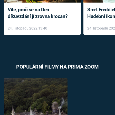
Víte, proč se na Den
Smrt Freddie
díkůvzdání jí zrovna krocan?
Hudební ikon
až do konce 
24. listopadu 2022 13:40
24. listopadu 20
léky
POPULÁRNÍ FILMY NA PRIMA ZOOM