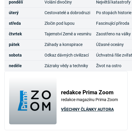
pondělí
Volání divočiny
Největší katastrofy
úterý
Cestovatelé a dobrodruzi
Po stopách historie
středa
Zločin pod lupou
Fascinující příroda
čtvrtek
Tajemství Země a vesmíru
Zaostřeno na války
pátek
Záhady a konspirace
Úžasné oceány
sobota
Odkaz dávných civilizací
Úchvatná říše zvířa
neděle
Zázraky vědy a techniky
Život na ostro
redakce Prima Zoom
redakce magazínu Prima Zoom
VŠECHNY ČLÁNKY AUTORA