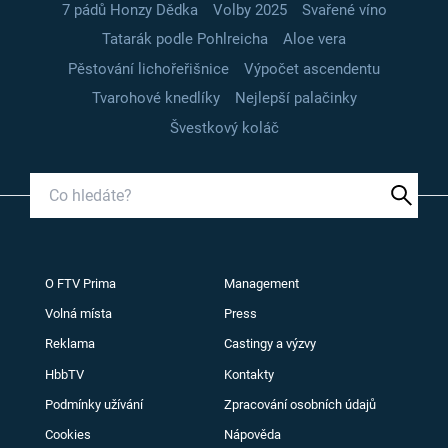
7 pádů Honzy Dědka
Volby 2025
Svařené víno
Tatarák podle Pohlreicha
Aloe vera
Pěstování lichořeřišnice
Výpočet ascendentu
Tvarohové knedlíky
Nejlepší palačinky
Švestkový koláč
O FTV Prima
Management
Volná místa
Press
Reklama
Castingy a výzvy
HbbTV
Kontakty
Podmínky užívání
Zpracování osobních údajů
Cookies
Nápověda