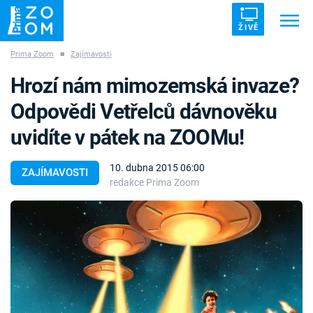
ŽIVĚ
Prima Zoom
■
Zajímavosti
Trendy:
ZRÁDCI
UFO
DRUHÁ SVĚTOVÁ VÁLKA
Hrozí nám mimozemská invaze?
ZÁHADY
VETŘELCI DÁVNOVĚKU
Odpovědi Vetřelců dávnověku
uvidíte v pátek na ZOOMu!
10. dubna 2015 06:00
ZAJÍMAVOSTI
redakce Prima Zoom
Témata
Témata
Pořady
TV Program