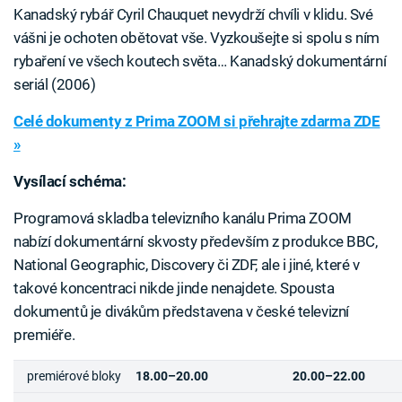
Kanadský rybář Cyril Chauquet nevydrží chvíli v klidu. Své
vášni je ochoten obětovat vše. Vyzkoušejte si spolu s ním
rybaření ve všech koutech světa… Kanadský dokumentární
seriál (2006)
Celé dokumenty z Prima ZOOM si přehrajte zdarma ZDE
»
Vysílací schéma:
Programová skladba televizního kanálu Prima ZOOM
nabízí dokumentární skvosty především z produkce BBC,
National Geographic, Discovery či ZDF, ale i jiné, které v
takové koncentraci nikde jinde nenajdete. Spousta
dokumentů je divákům představena v české televizní
premiéře.
premiérové bloky
18.00–20.00
20.00–22.00