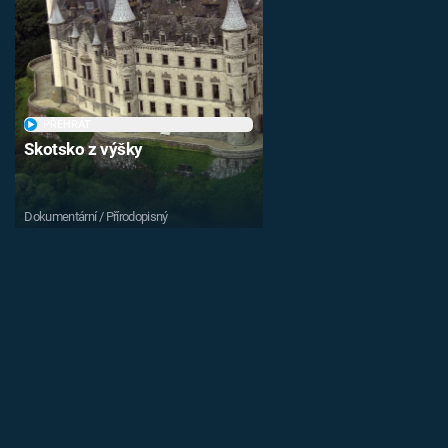
PŘEHRÁT
Skotsko z výšky
Dokumentární / Přírodopisný