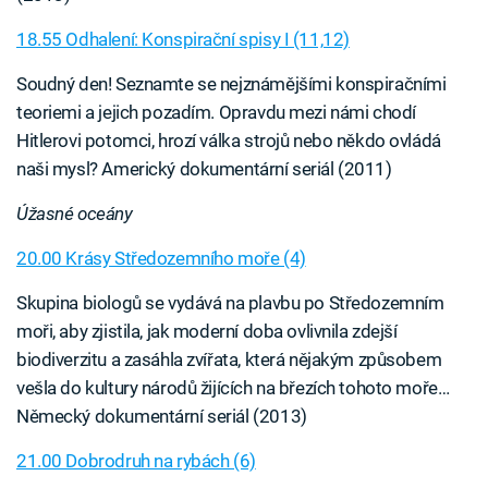
18.55 Odhalení: Konspirační spisy I (11,12)
Soudný den! Seznamte se nejznámějšími konspiračními
teoriemi a jejich pozadím. Opravdu mezi námi chodí
Hitlerovi potomci, hrozí válka strojů nebo někdo ovládá
naši mysl? Americký dokumentární seriál (2011)
Úžasné oceány
20.00 Krásy Středozemního moře (4)
Skupina biologů se vydává na plavbu po Středozemním
moři, aby zjistila, jak moderní doba ovlivnila zdejší
biodiverzitu a zasáhla zvířata, která nějakým způsobem
vešla do kultury národů žijících na březích tohoto moře…
Německý dokumentární seriál (2013)
21.00 Dobrodruh na rybách (6)