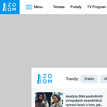
Menu
Témata
Pořady
TV Program
Cestování
Historie
HRADY A ZÁMKY
VIKINGOVÉ
HEDVÁBNÁ STEZKA
EPIDEMIE A
PANDEMIE
PŘÍRODA
STAROVĚKÝ EGYPT
Trendy:
Zrádci
U
Analýza DNA posledních
Druhá
Výročí
evropských neandrtálců
vyvrací teorii o tom, jak
světová válka