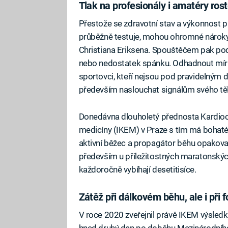
Tlak na profesionály i amatéry ros
Přestože se zdravotní stav a výkonnost pr
průběžně testuje, mohou ohromné nároky n
Christiana Eriksena. Spouštěčem pak pod
nebo nedostatek spánku. Odhadnout míru 
sportovci, kteří nejsou pod pravidelným 
především naslouchat signálům svého těl
Donedávna dlouholetý přednosta Kardiocen
medicíny (IKEM) v Praze s tím má bohaté 
aktivní běžec a propagátor běhu opakova
především u příležitostných maratonských
každoročně vybíhají desetitisíce.
Zátěž při dálkovém běhu, ale i při f
V roce 2020 zveřejnil právě IKEM výsled