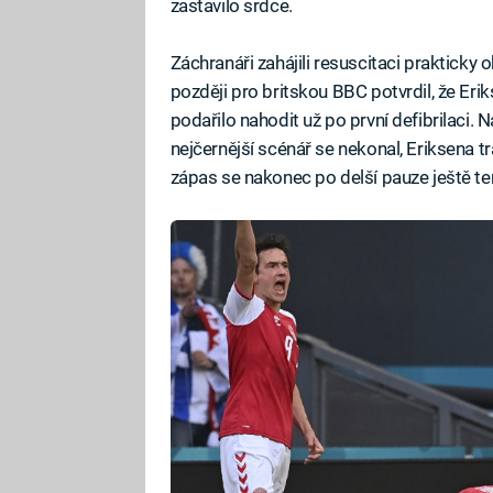
zastavilo srdce.
Záchranáři zahájili resuscitaci praktic
později pro britskou BBC potvrdil, že Erik
podařilo nahodit už po první defibrilaci.
nejčernější scénář se nekonal, Eriksena tr
zápas se nakonec po delší pauze ještě te