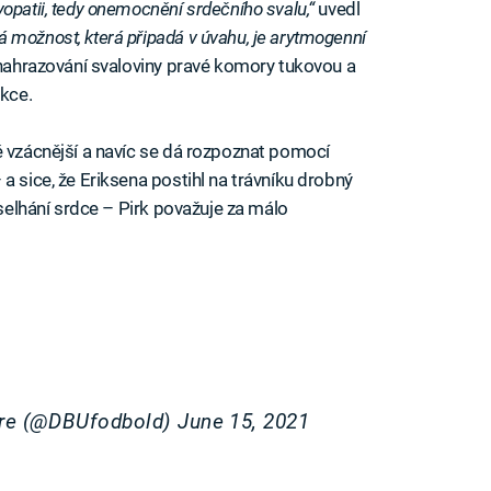
opatii, tedy onemocnění srdečního svalu,“
uvedl
á možnost, která připadá v úvahu, je arytmogenní
k nahrazování svaloviny pravé komory tukovou a
nkce.
ě vzácnější a navíc se dá rozpoznat pomocí
a sice, že Eriksena postihl na trávníku drobný
 selhání srdce – Pirk považuje za málo
ørre (@DBUfodbold)
June 15, 2021