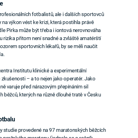
te
ofesionálních fotbalistů, ale i dalších sportovců
a výkon vést ke krizi, která postihla právě
le Pirka může být třeba i iontová nerovnováha
rizika přitom není snadné a zvláště amatérští
dozorem sportovních lékařů, by se měli naučit
a.
tra Institutu klinické a experimentální
zkušenosti – a to nejen jako operatér. Jako
ně varuje před nárazovým přepínáním sil
 běžců, kterých na různě dlouhé tratě v Česku
otbalu
ky studie provedené na 97 maratonských běžcích