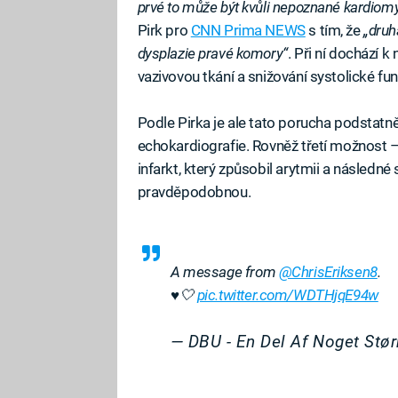
prvé to může být kvůli nepoznané kardiomy
Pirk pro
CNN Prima NEWS
s tím, že
„druh
dysplazie pravé komory“
. Při ní dochází 
vazivovou tkání a snižování systolické fu
Podle Pirka je ale tato porucha podstatn
echokardiografie. Rovněž třetí možnost – 
infarkt, který způsobil arytmii a následné
pravděpodobnou.
A message from
@ChrisEriksen8
.
♥️🤍
pic.twitter.com/WDTHjqE94w
— DBU - En Del Af Noget St