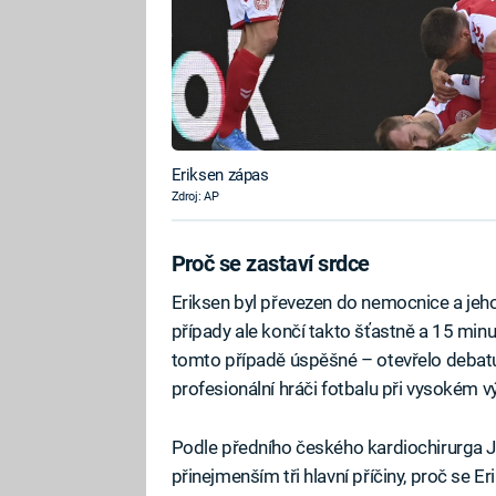
Eriksen zápas
Zdroj: AP
Proč se zastaví srdce
Eriksen byl převezen do nemocnice a jeh
případy ale končí takto šťastně a 15 minut
tomto případě úspěšné – otevřelo debatu
profesionální hráči fotbalu při vysokém vý
Podle předního českého kardiochirurga J
přinejmenším tři hlavní příčiny, proč se 