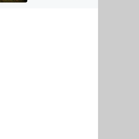
US
tornádem
RSUS
ZE A