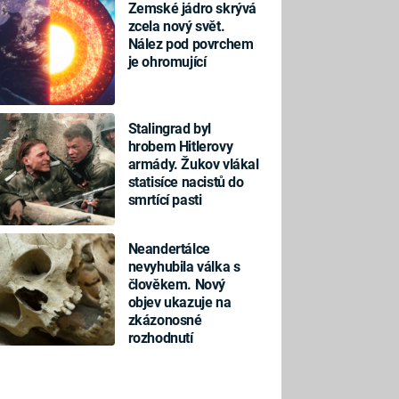
Zemské jádro skrývá
zcela nový svět.
Nález pod povrchem
je ohromující
Stalingrad byl
hrobem Hitlerovy
armády. Žukov vlákal
statisíce nacistů do
smrtící pasti
Neandertálce
nevyhubila válka s
člověkem. Nový
objev ukazuje na
zkázonosné
rozhodnutí