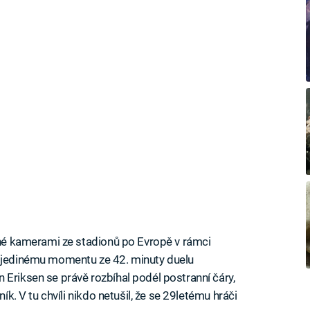
rané kamerami ze stadionů po Evropě v rámci
u jedinému momentu ze 42. minuty duelu
 Eriksen se právě rozbíhal podél postranní čáry,
ník. V tu chvíli nikdo netušil, že se 29letému hráči