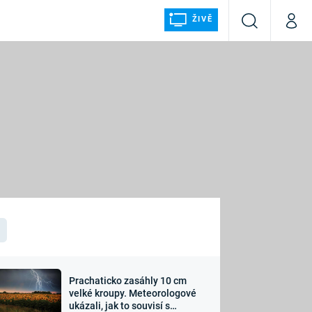
ŽIVĚ
Vyhledávání
Můj p
Prima+
ÁLKA
CNN Prima NEWS
Prima FRESH
Prima LIVING
LMY A
Prima Ženy
Prima LAJK
Prachaticko zasáhly 10 cm
osti
velké kroupy. Meteorologové
Sledujte nás
ukázali, jak to souvisí s