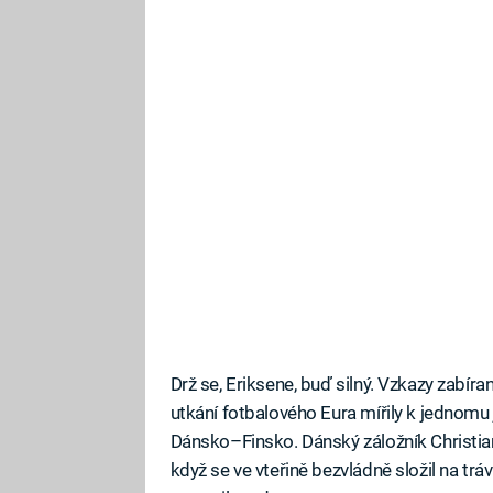
Drž se, Eriksene, buď silný. Vzkazy zabí
utkání fotbalového Eura mířily k jednom
Dánsko–Finsko. Dánský záložník Christian
když se ve vteřině bezvládně složil na tráv