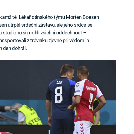
ky okamžitě. Lékař dánského týmu Morten Boesen
sen utrpěl srdeční zástavu, ale jeho srdce se
 Na stadionu si mohli všichni oddechnout –
ansportovali z trávníku zjevně při vědomí a
n den dohrál.