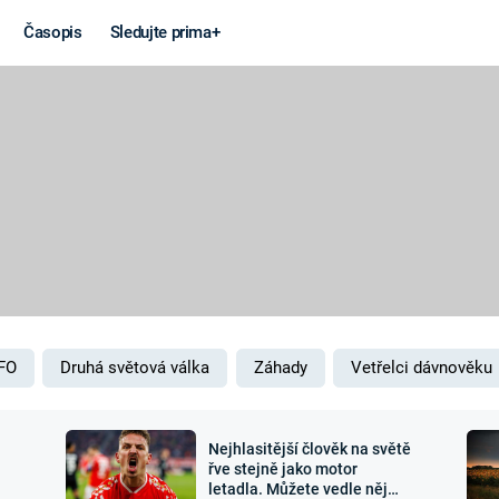
Časopis
Sledujte prima+
Věda a
Války
technika
STUDENÁ V
KORONAVIRUS
VÁLKA VE
VIETNAMU
VESMÍR
VÁLEČNÉ FI
MARS
SERIÁLY
FO
Druhá světová válka
Záhady
Vetřelci dávnověku
Nejhlasitější člověk na světě
Záhady a
Zajímav
řve stejně jako motor
letadla. Můžete vedle něj
konspirace