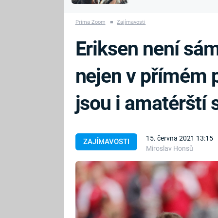
MARIE TEREZIE
vyhynuli
ADOLF HITLER
NAPOLEON
Prima Zoom
■
Zajímavosti
BONAPARTE
ATENTÁT NA
Eriksen není sám.
REINHARDA
BRITSKÁ
HEYDRICHA
KRÁLOVSKÁ
nejen v přímém 
RODINA
PRVNÍ SVĚTOVÁ
VÁLKA
jsou i amatérští 
15. června 2021 13:15
ZAJÍMAVOSTI
Miroslav Honsů