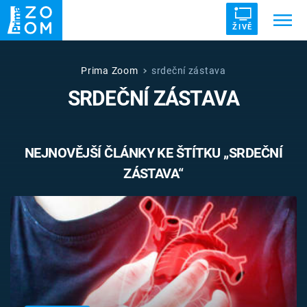
ŽIVĚ
Trendy:
ZRÁDCI
UFO
DRUHÁ SVĚTOVÁ VÁLKA
Prima Zoom
srdeční zástava
SRDEČNÍ ZÁSTAVA
ZÁHADY
VETŘELCI DÁVNOVĚKU
NEJNOVĚJŠÍ ČLÁNKY KE ŠTÍTKU „SRDEČNÍ
ZÁSTAVA“
Témata
Témata
Pořady
TV Program