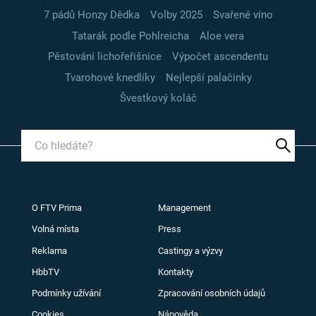
7 pádů Honzy Dědka
Volby 2025
Svařené víno
Tatarák podle Pohlreicha
Aloe vera
Pěstování lichořeřišnice
Výpočet ascendentu
Tvarohové knedlíky
Nejlepší palačinky
Švestkový koláč
O FTV Prima
Management
Volná místa
Press
Reklama
Castingy a výzvy
HbbTV
Kontakty
Podmínky užívání
Zpracování osobních údajů
Cookies
Nápověda