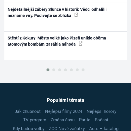
Nejdetailnější záběry Slunce v historii: Vědci odhalili i
neznámé víry. Podívejte se zblízka
Štěstí z Kokury: Město velké jako Plzeň uniklo oběma
atomovým bombám, zasáhla náhoda
Populární témata
Jak zhubnout
Nejlepší filmy 2024
Nejlepší horory
TV program
Změna času
Partie
Počasí
Kdy budou volby
ZOO Nové začátky
Auto – katalog