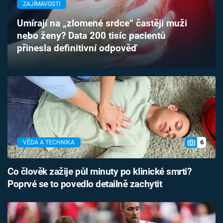
ZAJÍMAVOSTI
Časopis
Umírají na „zlomené srdce“ častěji muži
Sledujte prima+
nebo ženy? Data 200 tisíc pacientů
přinesla definitivní odpověď
Přihlášení
Sledujte nás
6
VĚDA A TECHNIKA
Co člověk zažije půl minuty po klinické smrti?
Poprvé se to povedlo detailně zachytit