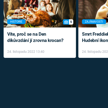
5
HISTORIE
ZAJÍMAVOSTI
Víte, proč se na Den
Smrt Freddie
díkůvzdání jí zrovna krocan?
Hudební ikon
až do konce 
24. listopadu 2022 13:40
24. listopadu 20
léky