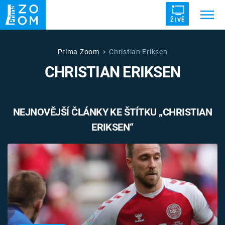
ŽIVĚ
Trendy:
ZRÁDCI
UFO
DRUHÁ SVĚTOVÁ VÁLKA
Prima Zoom
Christian Eriksen
CHRISTIAN ERIKSEN
ZÁHADY
VETŘELCI DÁVNOVĚKU
NEJNOVĚJŠÍ ČLÁNKY KE ŠTÍTKU „CHRISTIAN
ERIKSEN“
Témata
Témata
Pořady
TV Program