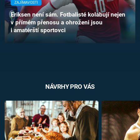
ZAJÍMAVOSTI
Časopis
Eriksen není sám. Fotbalisté kolabují nejen
Sledujte prima+
v přímém přenosu a ohroženi jsou
i amatérští sportovci
Přihlášení
Sledujte nás
NÁVRHY PRO VÁS