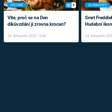
5
HISTORIE
ZAJÍMAVOSTI
Víte, proč se na Den
Smrt Freddie
díkůvzdání jí zrovna krocan?
Hudební ikon
až do konce 
24. listopadu 2022 13:40
24. listopadu 20
léky