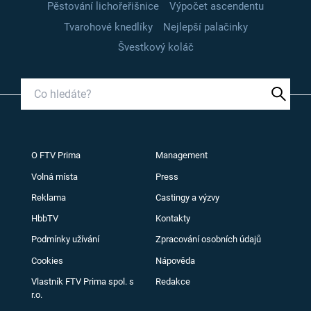
Pěstování lichořeřišnice
Výpočet ascendentu
Tvarohové knedlíky
Nejlepší palačinky
Švestkový koláč
O FTV Prima
Management
Volná místa
Press
Reklama
Castingy a výzvy
HbbTV
Kontakty
Podmínky užívání
Zpracování osobních údajů
Cookies
Nápověda
Vlastník FTV Prima spol. s
Redakce
r.o.