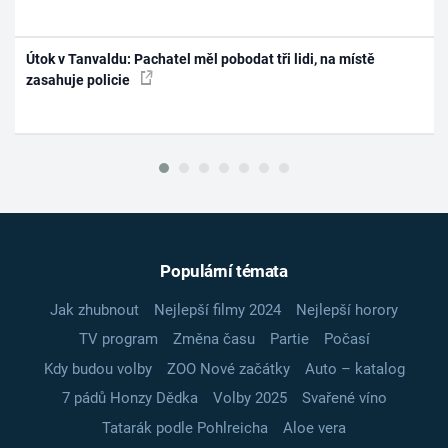
Útok v Tanvaldu: Pachatel měl pobodat tři lidi, na místě
zasahuje policie
Populární témata
Jak zhubnout
Nejlepší filmy 2024
Nejlepší horory
TV program
Změna času
Partie
Počasí
Kdy budou volby
ZOO Nové začátky
Auto – katalog
7 pádů Honzy Dědka
Volby 2025
Svařené víno
Tatarák podle Pohlreicha
Aloe vera