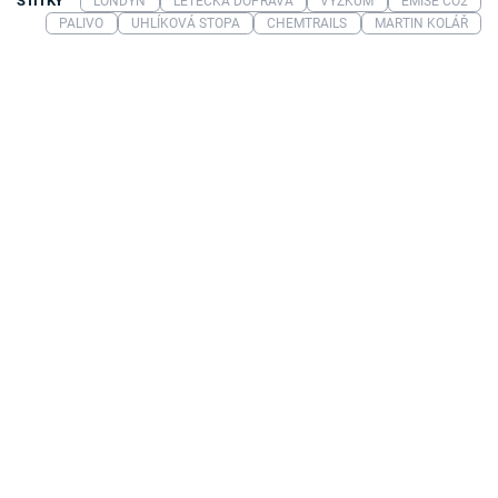
ŠTÍTKY
LONDÝN
LETECKÁ DOPRAVA
VÝZKUM
EMISE CO2
PALIVO
UHLÍKOVÁ STOPA
CHEMTRAILS
MARTIN KOLÁŘ