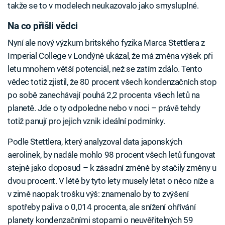
takže se to v modelech neukazovalo jako smysluplné.
Na co přišli vědci
Nyní ale nový výzkum britského fyzika Marca Stettlera z
Imperial College v Londýně ukázal, že má změna výšek při
letu mnohem větší potenciál, než se zatím zdálo. Tento
vědec totiž zjistil, že 80 procent všech kondenzačních stop
po sobě zanechávají pouhá 2,2 procenta všech letů na
planetě. Jde o ty odpoledne nebo v noci – právě tehdy
totiž panují pro jejich vznik ideální podmínky.
Podle Stettlera, který analyzoval data japonských
aerolinek, by nadále mohlo 98 procent všech letů fungovat
stejně jako doposud – k zásadní změně by stačily změny u
dvou procent. V létě by tyto lety musely létat o něco níže a
v zimě naopak trošku výš: znamenalo by to zvýšení
spotřeby paliva o 0,014 procenta, ale snížení ohřívání
planety kondenzačními stopami o neuvěřitelných 59