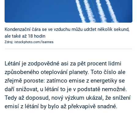
Časopis
Sledujte prima+
Kondenzační čára se ve vzduchu můžu udržet několik sekund,
ale také až 18 hodin
Přihlášení
Zdroj: istockphoto.com/lsannes
Sledujte nás
Létání je zodpovědné asi za pět procent lidmi
způsobeného oteplování planety. Toto číslo ale
zřejmě poroste: zatímco emise z energetiky se
daří snižovat, u létání to je v podstatě nemožné.
Tedy až doposud, nový výzkum ukázal, že snížení
emisí z létání by bylo až překvapivě snadné.