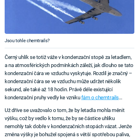
Jsou tohle chemtrails?
Černý uhlík se totiž váže v kondenzační stopě za letadlem,
a na atmosférických podmínkách záleží, jak dlouho se tato
kondenzační čára ve vzduchu vyskytuje. Rozdíl je značný –
kondenzační čára se ve vzduchu může udržet několik
sekund, ale také až 18 hodin. Právě déle existující
kondenzační pruhy vedly ke vzniku
fám o chemtrails
…
Už dříve se uvažovalo o tom, že by letadla mohla měnit
výšku, což by vedlo k tomu, že by se částice uhlíku
nemohly tak dobře v kondenzačních stopách vázat. Jenže
změna výšky je bohužel spojená s větší spotřebou paliva,