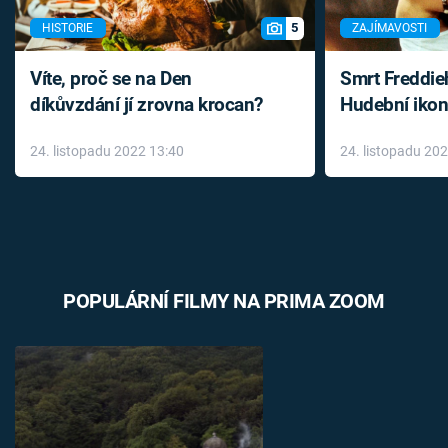
5
HISTORIE
ZAJÍMAVOSTI
Víte, proč se na Den
Smrt Freddie
díkůvzdání jí zrovna krocan?
Hudební ikon
až do konce 
24. listopadu 2022 13:40
24. listopadu 20
léky
POPULÁRNÍ FILMY NA PRIMA ZOOM