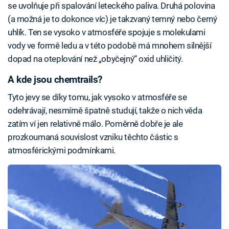
se uvolňuje při spalování leteckého paliva. Druhá polovina
(a možná je to dokonce víc) je takzvaný temný nebo černý
uhlík. Ten se vysoko v atmosféře spojuje s molekulami
vody ve formě ledu a v této podobě má mnohem silnější
dopad na oteplování než „obyčejný“ oxid uhličitý.
A kde jsou chemtrails?
Tyto jevy se díky tomu, jak vysoko v atmosféře se
odehrávají, nesmírně špatně studují, takže o nich věda
zatím ví jen relativně málo. Poměrně dobře je ale
prozkoumaná souvislost vzniku těchto částic s
atmosférickými podmínkami.