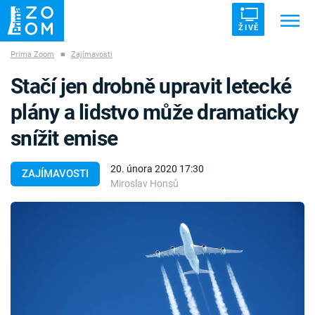
ŽIVĚ
Prima Zoom
■
Zajímavosti
Trendy:
ZRÁDCI
UFO
DRUHÁ SVĚTOVÁ VÁLKA
Stačí jen drobně upravit letecké
ZÁHADY
VETŘELCI DÁVNOVĚKU
plány a lidstvo může dramaticky
snížit emise
20. února 2020 17:30
ZAJÍMAVOSTI
Miroslav Honsů
Témata
Témata
Pořady
TV Program