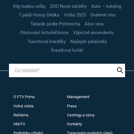
Kdy budou volby
ZOO Nové začátky
Auto – katalog
7 pádů Honzy Dědka
Volby 2025
Svařené víno
Tatarák podle Pohlreicha
Aloe vera
Pěstování lichořeřišnice
Výpočet ascendentu
Tvarohové knedlíky
Nejlepší palačinky
Švestkový koláč
O FTV Prima
Management
Volná místa
Press
Reklama
Castingy a výzvy
HbbTV
Kontakty
Podmínky užívání
Zpracování osobních údajů