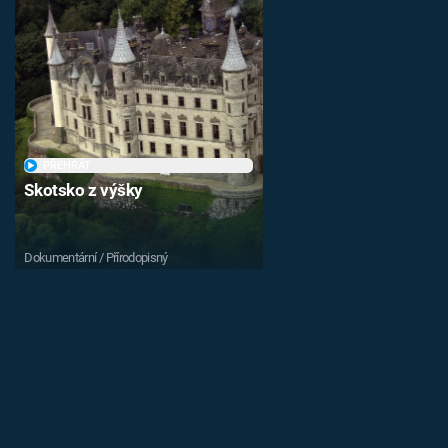
PŘEHRÁT
Skotsko z výšky
Dokumentární / Přírodopisný