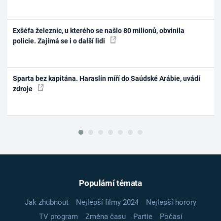
Exšéfa železnic, u kterého se našlo 80 milionů, obvinila
policie. Zajímá se i o další lidi
Sparta bez kapitána. Haraslín míří do Saúdské Arábie, uvádí
zdroje
Populární témata
Jak zhubnout
Nejlepší filmy 2024
Nejlepší horory
TV program
Změna času
Partie
Počasí