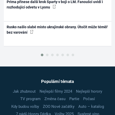
Prima přinese další krok Sparty v boji o LM. Fanoušci uvidí i
rozhodující odvetu v Lyonu
Rusko našlo slabé místo ukrajinské obrany. Útočit může téměř
bez varování
Populární témata
Jak zhubnout
Nejlepší filmy 2024
Nejlepší horory
TV program
Změna času
Partie
Počasí
Kdy budou volby
ZOO Nové začátky
Auto – katalog
7 pádů Honzy Dědka
Volby 2025
Svařené víno