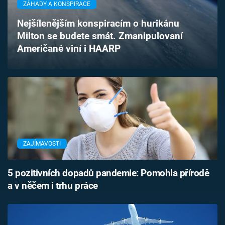
ZÁHADY A KONSPIRACE
Časopis
Nejšílenějším konspiracím o hurikánu
Sledujte prima+
Milton se budete smát. Zmanipulovaní
Američané viní i HAARP
Přihlášení
Sledujte nás
ZAJÍMAVOSTI
5 pozitivních dopadů pandemie: Pomohla přírodě
a v něčem i trhu práce