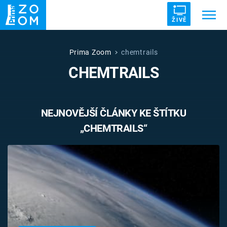
ŽIVĚ
Trendy:
ZRÁDCI
UFO
DRUHÁ SVĚTOVÁ VÁLKA
Prima Zoom
chemtrails
CHEMTRAILS
ZÁHADY
VETŘELCI DÁVNOVĚKU
NEJNOVĚJŠÍ ČLÁNKY KE ŠTÍTKU
„CHEMTRAILS“
Témata
Témata
Pořady
TV Program