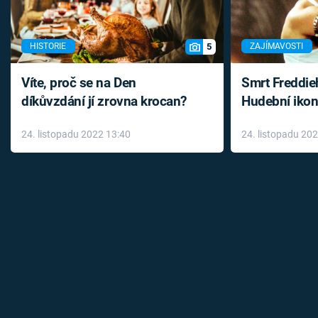
5
HISTORIE
ZAJÍMAVOSTI
Víte, proč se na Den
Smrt Freddie
díkůvzdání jí zrovna krocan?
Hudební ikon
až do konce 
24. listopadu 2022 13:40
24. listopadu 20
léky