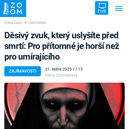
ŽIVĚ
Prima Zoom
■
Zajímavosti
Trendy:
ZRÁDCI
UFO
DRUHÁ SVĚTOVÁ VÁLKA
Děsivý zvuk, který uslyšíte před
ZÁHADY
VETŘELCI DÁVNOVĚKU
smrtí: Pro přítomné je horší než
pro umírajícího
21. ledna 2025 17:15
ZAJÍMAVOSTI
Klára Ochmanová
Témata
Témata
Pořady
TV Program