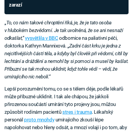
zarazí
„
To, co nám takové chroptění říká, je, že je tato osoba
v hlubokém bezvědomí. Je tak uvolněná, že se ani nesnaží
odkašlat,“
vysvětlila v BBC
odbornice na paliativní péči,
doktorka Kathryn Mannixová. „
Zadní část krku je jedna z
nejcitlivějších částí těla, a kdyby byl člověk při vědomí, cítil by
lechtání a dráždění a nemohl by si pomoci a musel by kašlat.
Příbuzní se tak mohou uklidnit, když tohle vědí – vědí, že
umírajícího nic nebolí.“
Lepší porozumění tomu, co se s tělem děje, podle lékařů
může příbuzné uklidnit. I tak ale chápou, že jakkoli
přirozenou součástí umírání tyto projevy jsou, můžou
způsobit rodinám pacientů
stres i trauma
. Lékařský
personál
proto mnohdy
umírajícího zkouší lépe
napolohovat nebo hleny odsát, a mnozí volají i po tom, aby