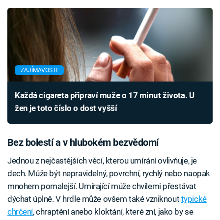
ZAJÍMAVOSTI
Každá cigareta připraví muže o 17 minut života. U
žen je toto číslo o dost vyšší
Bez bolestí a v hlubokém bezvědomí
Jednou z nejčastějších věcí, kterou umírání ovlivňuje, je
dech. Může být nepravidelný, povrchní, rychlý nebo naopak
mnohem pomalejší. Umírající může chvílemi přestávat
dýchat úplně. V hrdle může ovšem také vzniknout
typické
chrčení
, chraptění anebo kloktání, které zní, jako by se