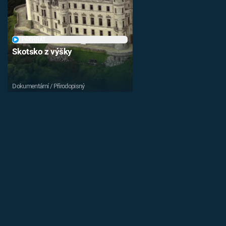
PŘEHRÁT
Skotsko z výšky
Dokumentární / Přírodopisný