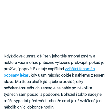
Když člověk umírá, dějí se v jeho těle mnohé změny a
některé věci mohou příbuzné vyloženě překvapit, pokud je
prožívají poprvé. Existuje například
zvláštní fenomén
popsaný lékaři
, kdy u umírajícího dojde k náhlému zlepšení
stavu. Má třeba chuť k jídlu, čile si povídá, díky
nečekanému výbuchu energie se náhle po několika
týdnech sám posadí a podobně. Bohužel i takto nadějně
může vypadat předzvěst toho, že smrt je už vzdálená jen
několik dní či dokonce hodin.