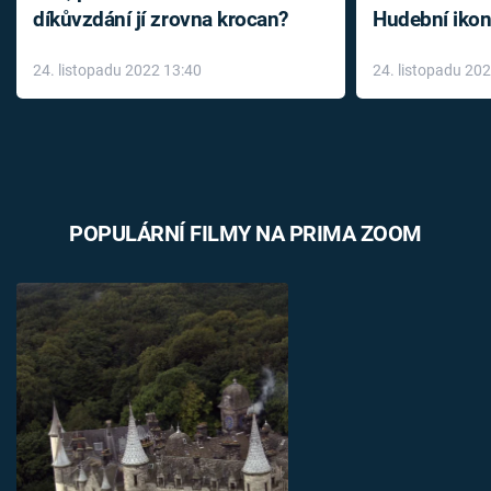
díkůvzdání jí zrovna krocan?
Hudební ikon
až do konce 
24. listopadu 2022 13:40
24. listopadu 20
léky
POPULÁRNÍ FILMY NA PRIMA ZOOM