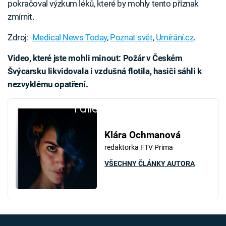
pokračoval výzkum léků, které by mohly tento příznak
zmírnit.
Zdroj:
Medical News Today
,
Poznat svět
,
Umírání.cz
.
Video, které jste mohli minout: Požár v Českém
Švýcarsku likvidovala i vzdušná flotila, hasiči sáhli k
nezvyklému opatření.
Failed to fetch
Klára Ochmanová
redaktorka FTV Prima
VŠECHNY ČLÁNKY AUTORA