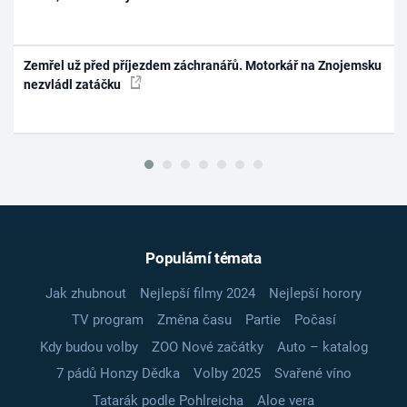
Zemřel už před příjezdem záchranářů. Motorkář na Znojemsku
nezvládl zatáčku
Populární témata
Jak zhubnout
Nejlepší filmy 2024
Nejlepší horory
TV program
Změna času
Partie
Počasí
Kdy budou volby
ZOO Nové začátky
Auto – katalog
7 pádů Honzy Dědka
Volby 2025
Svařené víno
Tatarák podle Pohlreicha
Aloe vera