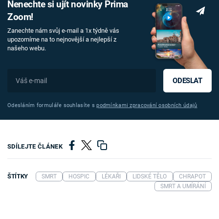
Nenechte si ujít novinky Prima
Zoom!
Zanechte nám svůj e-mail a 1x týdně vás
upozorníme na to nejnovější a nejlepší z
našeho webu.
ODESLAT
Odesláním formuláře souhlasíte s
podmínkami zpracování osobních údajů
SDÍLEJTE ČLÁNEK
ŠTÍTKY
SMRT
HOSPIC
LÉKAŘI
LIDSKÉ TĚLO
CHRAPOT
SMRT A UMÍRÁNÍ