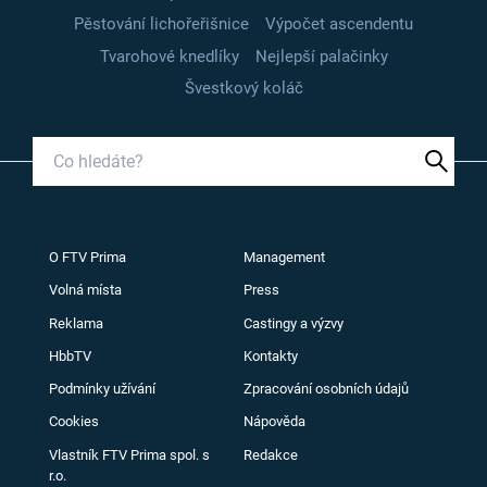
Pěstování lichořeřišnice
Výpočet ascendentu
Tvarohové knedlíky
Nejlepší palačinky
Švestkový koláč
O FTV Prima
Management
Volná místa
Press
Reklama
Castingy a výzvy
HbbTV
Kontakty
Podmínky užívání
Zpracování osobních údajů
Cookies
Nápověda
Vlastník FTV Prima spol. s
Redakce
r.o.