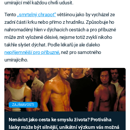
umírající měl každou chvíli udusit.
Tento
„smrtelný chrapot“
většinou jako by vycházel ze
zadní části krku nebo přímo z hrudníku. Způsobuje ho
nahromaděný hlen v dýchacích cestách a pro příbuzné
může znít vyloženě děsivě, nejsme totiž zvyklí nikoho
takhle slyšet dýchat. Podle lékařů je ale daleko
nepříjemnější pro příbuzné
, než pro samotného
umírajícího.
ZAJÍMAVOSTI
Nenávist jako cesta ke smyslu života? Protiváha
lásky může být silnější, unikátní výzkum vás možná