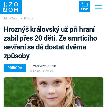
ŽIVĚ
Prima Zoom
■
Příroda
Trendy:
ZRÁDCI
UFO
DRUHÁ SVĚTOVÁ VÁLKA
Hroznýš královský už při hraní
ZÁHADY
VETŘELCI DÁVNOVĚKU
zabil přes 20 dětí. Ze smrtícího
sevření se dá dostat dvěma
způsoby
Témata
3. září 2025 16:30
PŘÍRODA
Miroslav Honsů
Témata
Pořady
TV Program