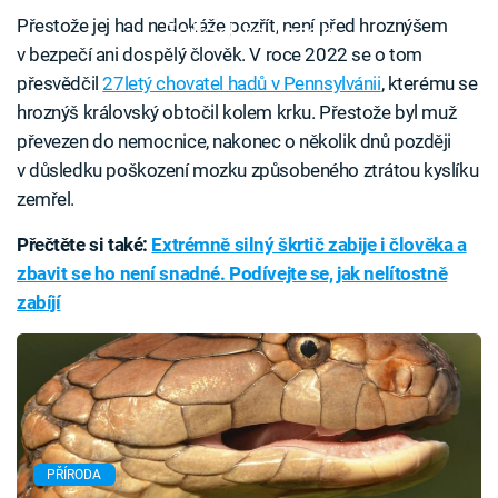
Přestože jej had nedokáže pozřít, není před hroznýšem
Failed to fetch
v bezpečí ani dospělý člověk. V roce 2022 se o tom
přesvědčil
27letý chovatel hadů v Pennsylvánii
, kterému se
hroznýš královský obtočil kolem krku. Přestože byl muž
převezen do nemocnice, nakonec o několik dnů později
v důsledku poškození mozku způsobeného ztrátou kyslíku
zemřel.
Přečtěte si také:
Extrémně silný škrtič zabije i člověka a
zbavit se ho není snadné. Podívejte se, jak nelítostně
zabíjí
PŘÍRODA