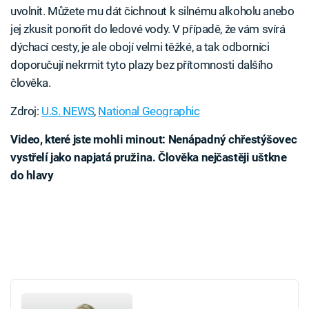
uvolnit. Můžete mu dát čichnout k silnému alkoholu anebo
jej zkusit ponořit do ledové vody. V případě, že vám svírá
dýchací cesty, je ale obojí velmi těžké, a tak odborníci
doporučují nekrmit tyto plazy bez přítomnosti dalšího
člověka.
Zdroj:
U.S. NEWS
,
National Geographic
Video, které jste mohli minout: Nenápadný chřestýšovec
vystřelí jako napjatá pružina. Člověka nejčastěji uštkne
do hlavy
Failed to fetch