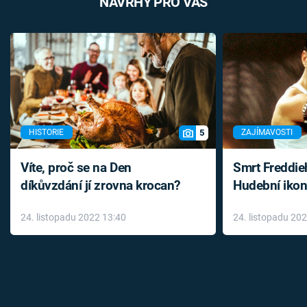
NÁVRHY PRO VÁS
5
HISTORIE
ZAJÍMAVOSTI
Víte, proč se na Den
Smrt Freddie
díkůvzdání jí zrovna krocan?
Hudební ikon
až do konce 
24. listopadu 2022 13:40
24. listopadu 20
léky