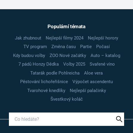
Populární témata
Jak zhubnout
Nejlepší filmy 2024
Nejlepší horory
TV program
Změna času
Partie
Počasí
Kdy budou volby
ZOO Nové začátky
Auto – katalog
7 pádů Honzy Dědka
Volby 2025
Svařené víno
Tatarák podle Pohlreicha
Aloe vera
Pěstování lichořeřišnice
Výpočet ascendentu
Tvarohové knedlíky
Nejlepší palačinky
Švestkový koláč