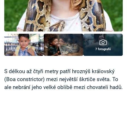
Časopis
Sledujte prima+
Přihlášení
7 fotografií
Sledujte nás
S délkou až čtyři metry patří hroznýš královský
(Boa constrictor) mezi největší škrtiče světa. To
ale nebrání jeho velké oblibě mezi chovateli hadů.