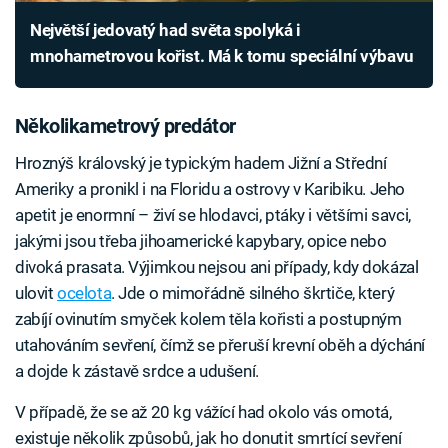
Největší jedovatý had světa spolyká i
mnohametrovou kořist. Má k tomu speciální výbavu
Několikametrový predátor
Hroznýš královský je typickým hadem Jižní a Střední
Ameriky a pronikl i na Floridu a ostrovy v Karibiku. Jeho
apetit je enormní – živí se hlodavci, ptáky i většími savci,
jakými jsou třeba jihoamerické kapybary, opice nebo
divoká prasata. Výjimkou nejsou ani případy, kdy dokázal
ulovit
ocelota
. Jde o mimořádně silného škrtiče, který
zabíjí ovinutím smyček kolem těla kořisti a postupným
utahováním sevření, čímž se přeruší krevní oběh a dýchání
a dojde k zástavě srdce a udušení.
V případě, že se až 20 kg vážící had okolo vás omotá,
existuje několik způsobů, jak ho donutit smrtící sevření