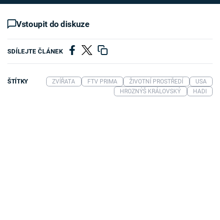
Vstoupit do diskuze
SDÍLEJTE ČLÁNEK
ŠTÍTKY
ZVÍŘATA
FTV PRIMA
ŽIVOTNÍ PROSTŘEDÍ
USA
HROZNÝŠ KRÁLOVSKÝ
HADI