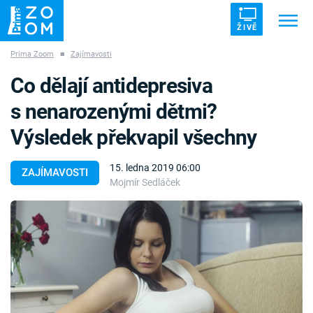
ŽIVĚ
Prima Zoom
■
Zajímavosti
Trendy:
ZRÁDCI
UFO
DRUHÁ SVĚTOVÁ VÁLKA
Co dělají antidepresiva
ZÁHADY
VETŘELCI DÁVNOVĚKU
s nenarozenými dětmi?
Výsledek překvapil všechny
15. ledna 2019 06:00
ZAJÍMAVOSTI
Mojmír Sedláček
Témata
Témata
Pořady
TV Program