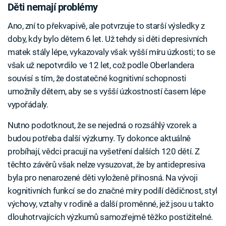
Děti nemají problémy
Ano, zní to překvapivě, ale potvrzuje to starší výsledky z
doby, kdy bylo dětem 6 let. Už tehdy si děti depresivních
matek stály lépe, vykazovaly však vyšší míru úzkosti; to se
však už nepotvrdilo ve 12 let, což podle Oberlandera
souvisí s tím, že dostatečné kognitivní schopnosti
umožnily dětem, aby se s vyšší úzkostností časem lépe
vypořádaly.
Nutno podotknout, že se nejedná o rozsáhlý vzorek a
budou potřeba další výzkumy. Ty dokonce aktuálně
probíhají, vědci pracují na vyšetření dalších 120 dětí. Z
těchto závěrů však nelze vysuzovat, že by antidepresiva
byla pro nenarozené děti vyloženě přínosná. Na vývoji
kognitivních funkcí se do značné míry podílí dědičnost, styl
výchovy, vztahy v rodině a další proměnné, jež jsou u takto
dlouhotrvajících výzkumů samozřejmě těžko postižitelné.