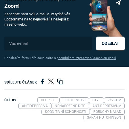
Zoom!
Zanechte nám svůj e-mail a 1x týdně vás
upozorníme na to nejnovější a nejlepší z
našeho webu.
ODESLAT
Odesláním formuláře souhlasíte s
podmínkami zpracování osobních údajů
SDÍLEJTE ČLÁNEK
ŠTÍTKY
DEPRESE
TĚHOTENSTVÍ
STYL
VÝZKUM
ANTIDEPRESIVA
NENAROZENÉ DÍTĚ
ANTIDEPRESIVUM
KOGNITIVNÍ SCHOPNOSTI
PORUCHY NÁLAD
SARAH HUTCHINSON