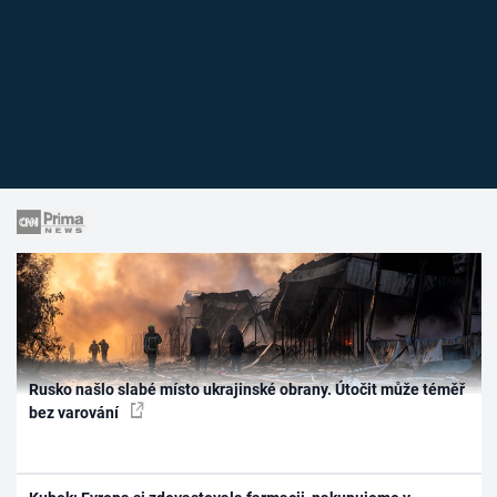
Rusko našlo slabé místo ukrajinské obrany. Útočit může téměř
bez varování