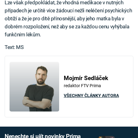
Lze však předpokládat, že vhodná medikace v nutných
případech je určitě více žádoucí nežli neléčení psychických
obtíží a že je pro dítě přínosnější, aby jeho matka byla v
dobrém rozpoložení, než aby se za každou cenu vyhýbala
funkčním lékům.
Text: MS
Mojmír Sedláček
redaktor FTV Prima
VŠECHNY ČLÁNKY AUTORA
Nenechte si ujít novinky Prima