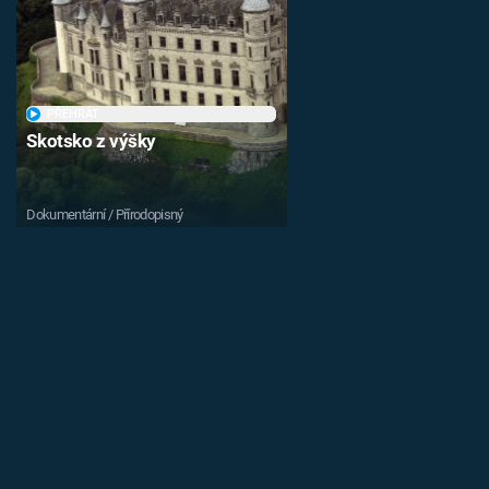
PŘEHRÁT
Skotsko z výšky
Dokumentární / Přírodopisný