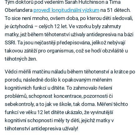
Tým doktorů pod vedením Sarah Hutchinson a Tima
Oberlandera
provedl longitudinální výzkum
na 51 dětech.
To sice není mnoho, ovšem doba, po kterou děti sledovali,
je úctyhodná – celých 12 let. Ve vzorku byly zahrnuty
matky, jež během těhotenství užívaly antidepresiva na bázi
SSRI. Ta jsou nejčastěji předepisována, jelikož nebývají
takovou zátěží pro organismus, což se hodí obzvláště u
těhotných žen.
Vědci měřili matčinu náladu během těhotenství a krátce po
porodu, následně došlo k opakovaným měřením
kognitivních funkcí u dítěte. To zahrnovalo řešení
problémů, schopnost koncentrace, pozornosti či
sebekontroly, a to jak ve škole, tak doma. Měření těchto
funkcí ve věku 12 let dítěte ukázalo, že vyvinutější
kognitivní schopnosti měly ty děti, jejichž matky v
těhotenství antidepresiva užívaly!