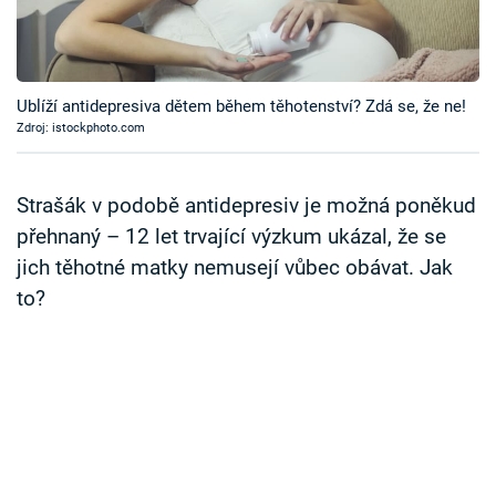
Časopis
Sledujte prima+
Ublíží antidepresiva dětem během těhotenství? Zdá se, že ne!
Zdroj: istockphoto.com
Přihlášení
Strašák v podobě antidepresiv je možná poněkud
Sledujte nás
přehnaný – 12 let trvající výzkum ukázal, že se
jich těhotné matky nemusejí vůbec obávat. Jak
to?