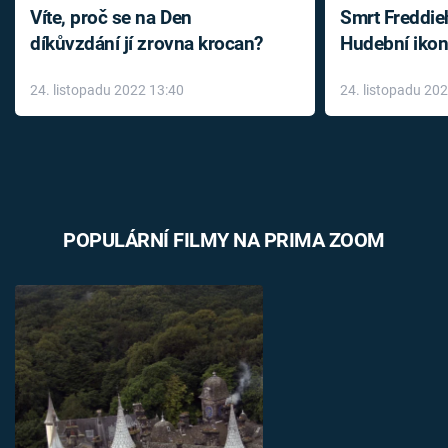
Víte, proč se na Den
Smrt Freddie
díkůvzdání jí zrovna krocan?
Hudební ikon
až do konce 
24. listopadu 2022 13:40
24. listopadu 20
léky
POPULÁRNÍ FILMY NA PRIMA ZOOM