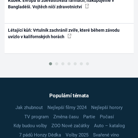
Kubek: Evropa si zdevastovala farmacii, nakupujeme v
Bangladéši. Vojtěch ničí zdravotnictví
Létající kůň: Vrtulník zachránil zvíře, které během závodu
uvízlo v kalifornských horách
Populární témata
Jak zhubnout
Nejlepší filmy 2024
Nejlepší horory
TV program
Změna času
Partie
Počasí
Kdy budou volby
ZOO Nové začátky
Auto – katalog
7 pádů Honzy Dědka
Volby 2025
Svařené víno