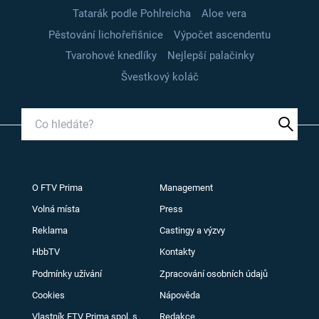
Tatarák podle Pohlreicha
Aloe vera
Pěstování lichořeřišnice
Výpočet ascendentu
Tvarohové knedlíky
Nejlepší palačinky
Švestkový koláč
O FTV Prima
Management
Volná místa
Press
Reklama
Castingy a výzvy
HbbTV
Kontakty
Podmínky užívání
Zpracování osobních údajů
Cookies
Nápověda
Vlastník FTV Prima spol. s
Redakce