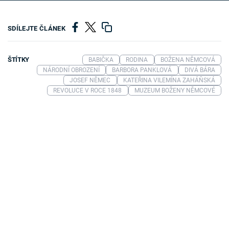
SDÍLEJTE ČLÁNEK
ŠTÍTKY
BABIČKA
RODINA
BOŽENA NĚMCOVÁ
NÁRODNÍ OBROZENÍ
BARBORA PANKLOVÁ
DIVÁ BÁRA
JOSEF NĚMEC
KATEŘINA VILEMÍNA ZAHÁŇSKÁ
REVOLUCE V ROCE 1848
MUZEUM BOŽENY NĚMCOVÉ