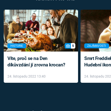
5
HISTORIE
ZAJÍMAVOSTI
Víte, proč se na Den
Smrt Freddie
díkůvzdání jí zrovna krocan?
Hudební ikon
až do konce 
24. listopadu 2022 13:40
24. listopadu 20
léky