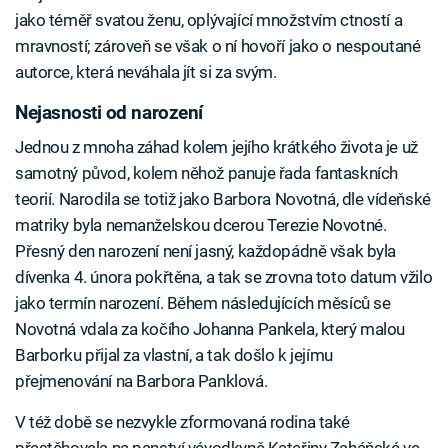
jako téměř svatou ženu, oplývající množstvím ctností a
mravností; zároveň se však o ní hovoří jako o nespoutané
autorce, která neváhala jít si za svým.
Nejasnosti od narození
Jednou z mnoha záhad kolem jejího krátkého života je už
samotný původ, kolem něhož panuje řada fantaskních
teorií. Narodila se totiž jako Barbora Novotná, dle vídeňské
matriky byla nemanželskou dcerou Terezie Novotné.
Přesný den narození není jasný, každopádně však byla
dívenka 4. února pokřtěna, a tak se zrovna toto datum vžilo
jako termín narození. Během následujících měsíců se
Novotná vdala za kočího Johanna Pankela, který malou
Barborku přijal za vlastní, a tak došlo k jejímu
přejmenování na Barbora Panklová.
V též době se nezvykle zformovaná rodina také
přestěhovala na panství vévodkyně Kateřiny Zaháňské ve