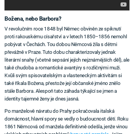
Božena, nebo Barbora?
V revolučním roce 1848 byl Němec obviněn ze spiknutí
proti rakouskému císařství a v letech 1850–1856 nemohl
pobývat v Čechách. Tou dobou Němcová žila s dětmi
převážně v Praze. Tuto dobu charakterizovaly jednak
literární snahy (včetně sepsání jejích nejznámějších děl), ale
také chudoba a romantické avantýry s rozličnými muži.
Kvůli svým spisovatelským a vlasteneckým aktivitám si
také říkala Božena, přestože její občanské jméno znělo
stále Barbora. Alespoň tato záhada týkající se jmen a
identity tajemné ženy je dnes jasná.
Po manželově návratu do Prahy pokračovala italská
domácnost, hlavní spory se vedly o budoucnost dětí. Roku
1861 Němcová od manžela definitivně odešla, jenže vinou