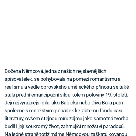
Božena Němcová, jedna z našich nejslavnějších
spisovatelek, se pohybovala na pomezí romantismu a
realismu a vedle obrovského uměleckého přínosu se také
stala přední emancipační silou kolem poloviny 19. století.
Její nejvýraznější díla jako Babička nebo Divá Bára patří
společně s množstvím pohádek ke zlatému fondu naší
literatury, ovšem stejnou míru zájmu jako samotná tvorba
budil i její soukromý život, zahrnující množství paradoxů.
Na jedné straně totiž máme Němcovou zaškatulkovanou