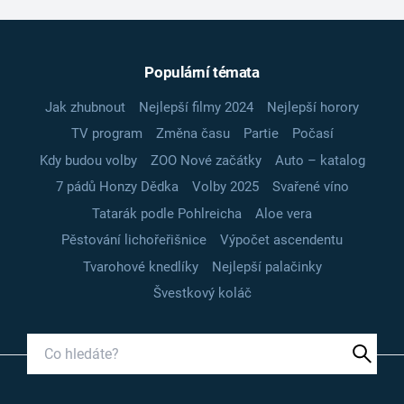
Populární témata
Jak zhubnout
Nejlepší filmy 2024
Nejlepší horory
TV program
Změna času
Partie
Počasí
Kdy budou volby
ZOO Nové začátky
Auto – katalog
7 pádů Honzy Dědka
Volby 2025
Svařené víno
Tatarák podle Pohlreicha
Aloe vera
Pěstování lichořeřišnice
Výpočet ascendentu
Tvarohové knedlíky
Nejlepší palačinky
Švestkový koláč