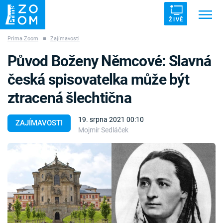
ŽIVĚ
Prima Zoom
■
Zajímavosti
Trendy:
ZRÁDCI
UFO
DRUHÁ SVĚTOVÁ VÁLKA
Původ Boženy Němcové: Slavná
ZÁHADY
VETŘELCI DÁVNOVĚKU
česká spisovatelka může být
ztracená šlechtična
19. srpna 2021 00:10
ZAJÍMAVOSTI
Mojmír Sedláček
Témata
Témata
Pořady
TV Program