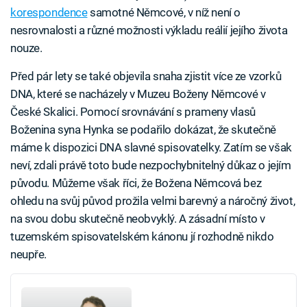
korespondence
samotné Němcové, v níž není o
nesrovnalosti a různé možnosti výkladu reálií jejího života
nouze.
Před pár lety se také objevila snaha zjistit více ze vzorků
DNA, které se nacházely v Muzeu Boženy Němcové v
České Skalici. Pomocí srovnávání s prameny vlasů
Boženina syna Hynka se podařilo dokázat, že skutečně
máme k dispozici DNA slavné spisovatelky. Zatím se však
neví, zdali právě toto bude nezpochybnitelný důkaz o jejím
původu. Můžeme však říci, že Božena Němcová bez
ohledu na svůj původ prožila velmi barevný a náročný život,
na svou dobu skutečně neobvyklý. A zásadní místo v
tuzemském spisovatelském kánonu jí rozhodně nikdo
neupře.