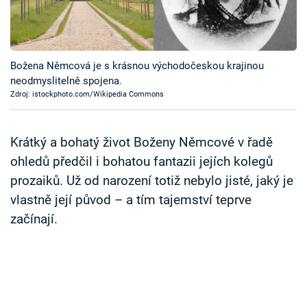
Časopis
Sledujte prima+
Božena Němcová je s krásnou východočeskou krajinou
neodmyslitelně spojena.
Přihlášení
Zdroj: istockphoto.com/Wikipedia Commons
Sledujte nás
Krátký a bohatý život Boženy Němcové v řadě
ohledů předčil i bohatou fantazii jejích kolegů
prozaiků. Už od narození totiž nebylo jisté, jaký je
vlastně její původ – a tím tajemství teprve
začínají.