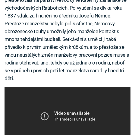
východočeských Ratibořicích. Po vyučení se dívka roku
1837 vdala za finančního úředníka Josefa Němce.
Přestože manželství nebylo příliš šťastné, Němcovy
obrozenecké touhy umožnily jeho manželce kontakt s
mnoha tehdejšími buditeli. Setkávání s umělci ji také
přivedlo k prvním uměleckým krůčkům, a to přestože se
vinou neustálých změn manželovy pracovní pozice musela
rodina stěhovat; ano, tehdy se už jednalo o rodinu, neboť
se v průběhu prvních pěti let manželství narodily hned tři
děti.