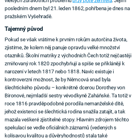
vleklých zdravotních problémů
brzy poté zemřela
. Jejím
posledním dnem byl 21. leden 1862, pohřbena je dnes na
pražském Vyšehradě.
Tajemný původ
Pokud se však vrátíme k prvním rokům autorčina života,
zjistíme, že kolem něj panuje opravdu velké množství
otazníků. Školní matriky z východních Čech totiž nejčastěji
zmiňovaný rok 1820 zpochybňují a spíše se přiklánějí k
narození v letech 1817 nebo 1818. Navíc existuje i
kontroverzní možnost, že by Němcová snad byla
šlechtického původu – konkrétně dcerou Dorothey von
Bironové, nejmladší sestry vévodkyně Zaháňské. Ta totiž v
roce 1816 pravděpodobně porodila nemanželské dítě,
jehož existenci se šlechtická rodina snažila zatajit, a tak
mazala veškeré zjistitelné stopy. Hlavním zdrojem těchto
spekulací se vedle oficiálních záznamů (vedených s
kolísavou kvalitou a důvěryhodností) stala také