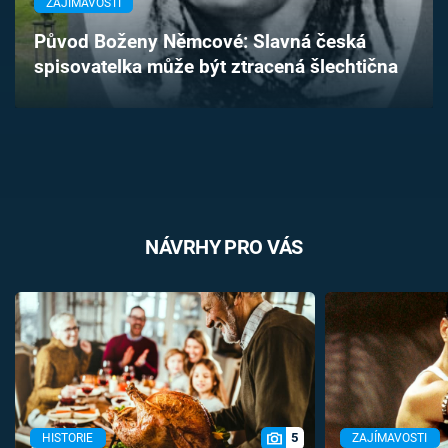
ZAJÍMAVOSTI
Časopis
Původ Boženy Němcové: Slavná česká
spisovatelka může být ztracená šlechtična
Sledujte prima+
Přihlášení
Sledujte nás
NÁVRHY PRO VÁS
5
HISTORIE
ZAJÍMAVOSTI