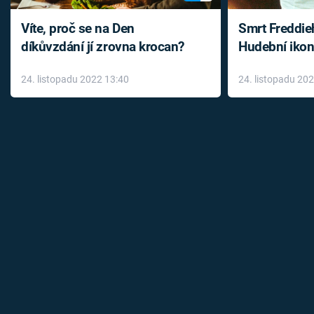
Víte, proč se na Den
Smrt Freddie
díkůvzdání jí zrovna krocan?
Hudební ikon
až do konce 
24. listopadu 2022 13:40
24. listopadu 20
léky