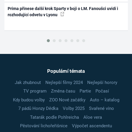
Prima přinese další krok Sparty v boji o LM. Fanoušci uvidí i
rozhodující odvetu v Lyonu
Populární témata
Jak zhubnout
Nejlepší filmy 2024
Nejlepší horory
TV program
Změna času
Partie
Počasí
Kdy budou volby
ZOO Nové začátky
Auto – katalog
7 pádů Honzy Dědka
Volby 2025
Svařené víno
Tatarák podle Pohlreicha
Aloe vera
Pěstování lichořeřišnice
Výpočet ascendentu