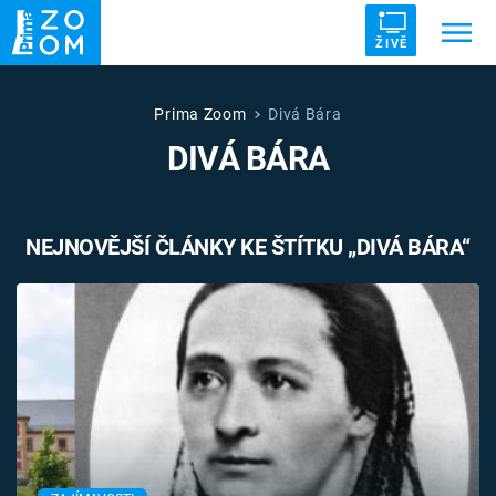
ŽIVĚ
Trendy:
ZRÁDCI
UFO
DRUHÁ SVĚTOVÁ VÁLKA
Prima Zoom
Divá Bára
DIVÁ BÁRA
ZÁHADY
VETŘELCI DÁVNOVĚKU
NEJNOVĚJŠÍ ČLÁNKY KE ŠTÍTKU „DIVÁ BÁRA“
Témata
Témata
Pořady
TV Program