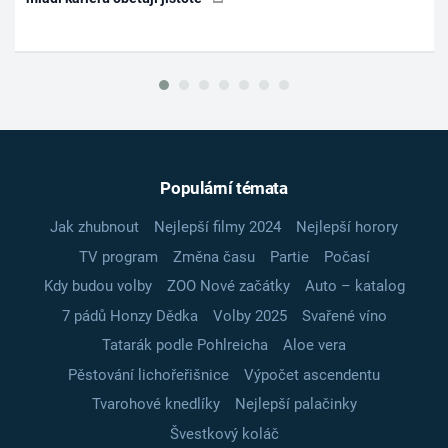
Populární témata
Jak zhubnout
Nejlepší filmy 2024
Nejlepší horory
TV program
Změna času
Partie
Počasí
Kdy budou volby
ZOO Nové začátky
Auto – katalog
7 pádů Honzy Dědka
Volby 2025
Svařené víno
Tatarák podle Pohlreicha
Aloe vera
Pěstování lichořeřišnice
Výpočet ascendentu
Tvarohové knedlíky
Nejlepší palačinky
Švestkový koláč