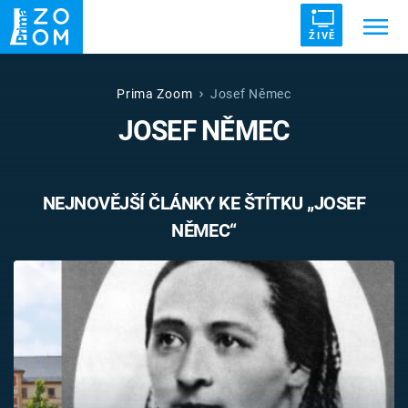
ŽIVĚ
Trendy:
ZRÁDCI
UFO
DRUHÁ SVĚTOVÁ VÁLKA
Prima Zoom
Josef Němec
JOSEF NĚMEC
ZÁHADY
VETŘELCI DÁVNOVĚKU
NEJNOVĚJŠÍ ČLÁNKY KE ŠTÍTKU „JOSEF
NĚMEC“
Témata
Témata
Pořady
TV Program