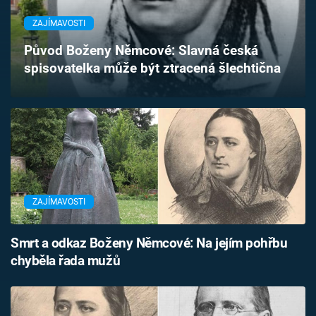
Časopis
ZAJÍMAVOSTI
Sledujte prima+
Původ Boženy Němcové: Slavná česká
spisovatelka může být ztracená šlechtična
Přihlášení
Sledujte nás
ZAJÍMAVOSTI
Smrt a odkaz Boženy Němcové: Na jejím pohřbu
chyběla řada mužů