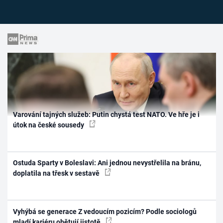
Varování tajných služeb: Putin chystá test NATO. Ve hře je i
útok na české sousedy
Ostuda Sparty v Boleslavi: Ani jednou nevystřelila na bránu,
doplatila na třesk v sestavě
Vyhýbá se generace Z vedoucím pozicím? Podle sociologů
mladí kariéru obětují jistotě