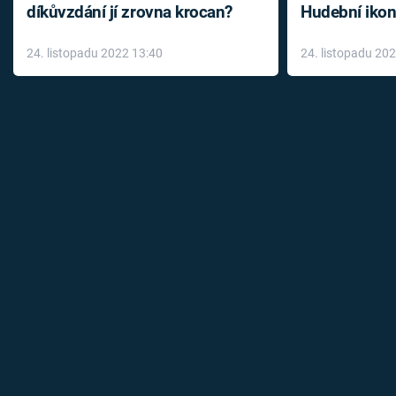
díkůvzdání jí zrovna krocan?
Hudební ikon
až do konce 
24. listopadu 2022 13:40
24. listopadu 20
léky