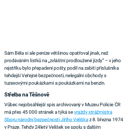
Sám Běla si ale peníze většinou opatřoval jinak, než
prodáváním lístků na „zvláštní prodloužené jízdy“ – v jeho
rejstříku bylo přepadení pošty, podíl na zabití příslušníka
tehdejší Veřejné bezpečnosti, nelegální obchody s
tuzexovými poukázkami a poukázkami na benzín.
Střelba na Těšnově
Vůbec nejobsáhlejší spis archivovaný v Muzeu Policie ČR
má přes 45 000 stránek a týká se
vraždy strážmistra
Sboru národní bezpečnosti Jiřího Velíška
z 8. března 1974
v Praze. Tehdy 24letý Velíšek se spolu s dalším