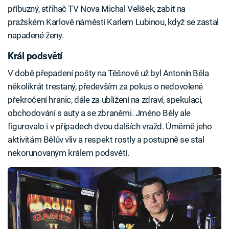
příbuzný, střihač TV Nova Michal Velíšek, zabit na
pražském Karlově náměstí Karlem Lubinou, když se zastal
napadené ženy.
Král podsvětí
V době přepadení pošty na Těšnově už byl Antonín Běla
několikrát trestaný, především za pokus o nedovolené
překročení hranic, dále za ublížení na zdraví, spekulaci,
obchodování s auty a se zbraněmi. Jméno Běly ale
figurovalo i v případech dvou dalších vražd. Úměrně jeho
aktivitám Bělův vliv a respekt rostly a postupně se stal
nekorunovaným králem podsvětí.