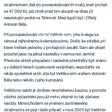
strážmistrem dali do pronásledování tří mužů, kteří prchali
se 47 000 Kč, jež chvíli před tím uloupili na dnes již
neexistující poště na Těšnově. Mezi lupiči byl i 29letý
Antonín Běla.
Při pronásledování zůstal Velíšek sám, jeho kolega se
Failed to fetch
věnoval náhodnému kolemjdoucímu. Došlo ke střelbě, při
které Velíšek jednoho z prchajících zasáhl. Sám ale utrpěl
průstřel jater, na jehož následky v nemocnici zemřel.
Přestože aktéři přepadení i následné přestřelky byli známi
a v dalších letech opakovaně vyslýcháni, nepodařilo se
nikdy spolehlivě určit, zda byl Velíškovým vrahem Antonín
Běla nebo někdo z jeho kumpánů.
Velíškovo zabití je dodnes nevyřešenou kauzou, a protože
všichni zúčastnění jsou již mrtví, zřejmě to tak zůstane
navždy. Mimochodem se jménem zastřeleného
strážmistra se pojí i další případ: v roce 2005 byl Velíškův