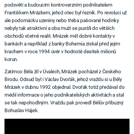
podsvětí a budoucím kontroverzním podnikatelem
Františkem Mrázkem, jehož otec byl řezník. Po revoluci už
ale podomácku uzeniny nebo třeba pašované hodinky
nebyly tak atraktivní a oba muži se pustili do větších
obchodů včetně realit. Mrázek měl dobré kontakty v
bankách a například z banky Bohemia získal před jejím
krachem v roce 1994 úvěr v hodnotě desítek milionů
korun.
Zatímco Běla žil v Úvalech, Mrázek pocházel z Českého
Brodu. Odsud byl i Václav Dvořák, jehož vraždu si u Běly
Mrázek v dubnu 1992 objednal. Dvořák totiž předával do
médií informace o jeho podnikatelských aktivitách a stal
se tak nepohodlným. Vraždu pak provedl Bělův příbuzný
Bohuslav Hájek.