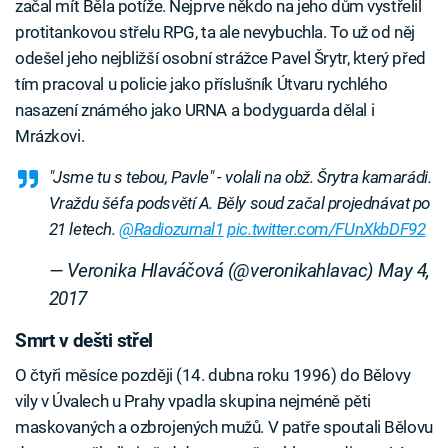
začal mít Běla potíže. Nejprve někdo na jeho dům vystřelil
protitankovou střelu RPG, ta ale nevybuchla. To už od něj
odešel jeho nejbližší osobní strážce Pavel Šrytr, který před
tím pracoval u policie jako příslušník Útvaru rychlého
nasazení známého jako URNA a bodyguarda dělal i
Mrázkovi.
"Jsme tu s tebou, Pavle" - volali na obž. Šrytra kamarádi.
Vraždu šéfa podsvětí A. Běly soud začal projednávat po
21 letech.
@Radiozurnal1
pic.twitter.com/FUnXkbDF92
— Veronika Hlaváčová (@veronikahlavac)
May 4,
2017
Smrt v dešti střel
O čtyři měsíce později (14. dubna roku 1996) do Bělovy
vily v Úvalech u Prahy vpadla skupina nejméně pěti
maskovaných a ozbrojených mužů. V patře spoutali Bělovu