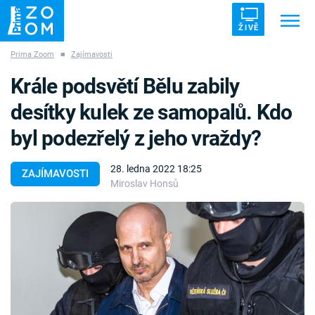
ŽIVĚ
Prima Zoom
■
Zajímavosti
Trendy:
ZRÁDCI
UFO
DRUHÁ SVĚTOVÁ VÁLKA
Krále podsvětí Bělu zabily
ZÁHADY
VETŘELCI DÁVNOVĚKU
desítky kulek ze samopalů. Kdo
byl podezřelý z jeho vraždy?
28. ledna 2022 18:25
ZAJÍMAVOSTI
Miroslav Honsů
Témata
Témata
Pořady
TV Program