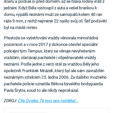
dceru a počkali si před domem, až se hlava rodiny vrátí z
jednání. Když Běla vystoupil z auta a vešel brankou k
domu, vypálili neznámí muži ze samopalů kolem 40 ran
ráže 9 mm, z nichž nejméně 22 našlo svůj cíl. Šéf podsvětí
byl na místě mrtev.
Přestože se vyšetřování vraždy věnovala mimořádná
pozornost a v roce 2017 ji dokonce otevřel speciální
policejní tým Tempus, který se věnuje nevyřešeným
vraždám, zůstávají pachatelé i objednavatelé vraždy
neznámí. Podle jedné z verzí stál za vraždou Běly jeho
společník František Mrázek, který byl ale sám zavražděn
neznámým střelcem 25. ledna 2006. Za dalšího možného
pachatele policie označila Bělova bývalého bodyguarda
Pavla Šrytra, soud to ale nikdy neprokázal.
ZDROJ:
ČRo Dvojka: Té noci pes neštěkal...