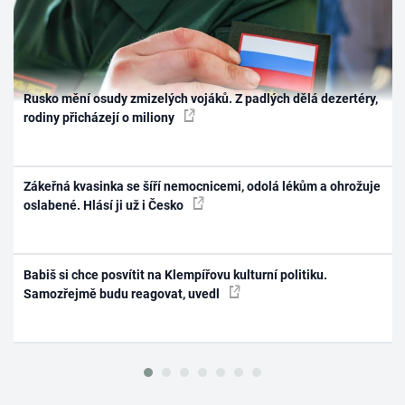
Rusko mění osudy zmizelých vojáků. Z padlých dělá dezertéry,
rodiny přicházejí o miliony
Zákeřná kvasinka se šíří nemocnicemi, odolá lékům a ohrožuje
oslabené. Hlásí ji už i Česko
Babiš si chce posvítit na Klempířovu kulturní politiku.
Samozřejmě budu reagovat, uvedl