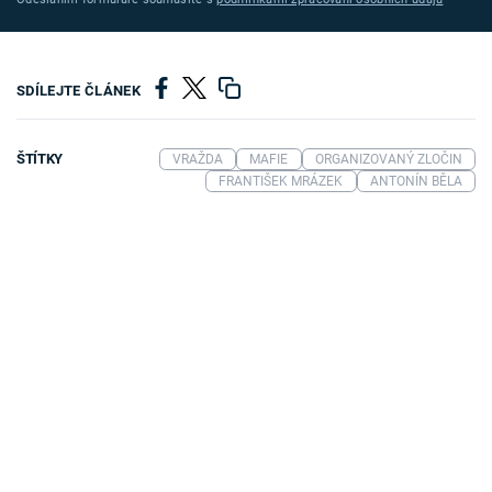
SDÍLEJTE ČLÁNEK
ŠTÍTKY
VRAŽDA
MAFIE
ORGANIZOVANÝ ZLOČIN
FRANTIŠEK MRÁZEK
ANTONÍN BĚLA