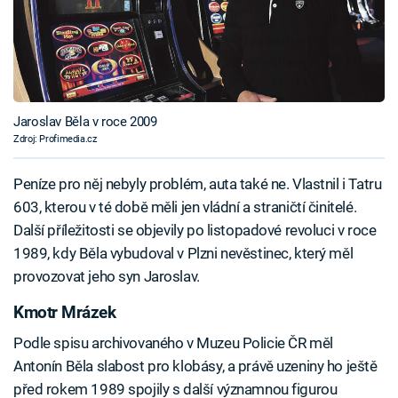
Jaroslav Běla v roce 2009
Zdroj: Profimedia.cz
Peníze pro něj nebyly problém, auta také ne. Vlastnil i Tatru
603, kterou v té době měli jen vládní a straničtí činitelé.
Další příležitosti se objevily po listopadové revoluci v roce
1989, kdy Běla vybudoval v Plzni nevěstinec, který měl
provozovat jeho syn Jaroslav.
Kmotr Mrázek
Podle spisu archivovaného v Muzeu Policie ČR měl
Antonín Běla slabost pro klobásy, a právě uzeniny ho ještě
před rokem 1989 spojily s další významnou figurou