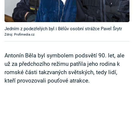
Časopis
Sledujte prima+
Jedním z podezřelých byl i Bělův osobní strážce Pavel Šrytr
Zdroj: Profimedia.cz
Přihlášení
Antonín Běla byl symbolem podsvětí 90. let, ale
Sledujte nás
už za předchozího režimu patřila jeho rodina k
romské části takzvaných světských, tedy lidí,
kteří provozovali pouťové atrakce.