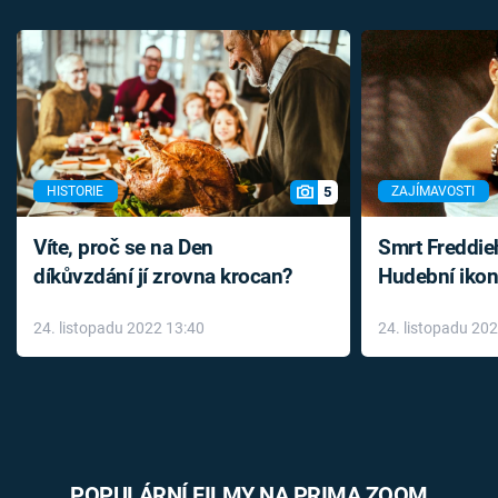
5
HISTORIE
ZAJÍMAVOSTI
Víte, proč se na Den
Smrt Freddie
díkůvzdání jí zrovna krocan?
Hudební ikon
až do konce 
24. listopadu 2022 13:40
24. listopadu 20
léky
POPULÁRNÍ FILMY NA PRIMA ZOOM