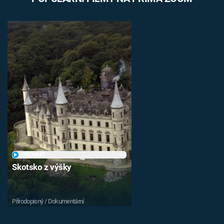
PŘEHRÁT
Skotsko z výšky
Přírodopisný / Dokumentární