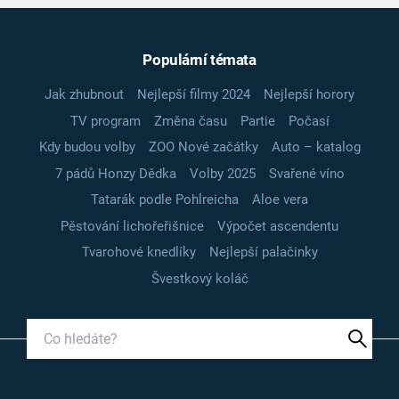
Populární témata
Jak zhubnout
Nejlepší filmy 2024
Nejlepší horory
TV program
Změna času
Partie
Počasí
Kdy budou volby
ZOO Nové začátky
Auto – katalog
7 pádů Honzy Dědka
Volby 2025
Svařené víno
Tatarák podle Pohlreicha
Aloe vera
Pěstování lichořeřišnice
Výpočet ascendentu
Tvarohové knedlíky
Nejlepší palačinky
Švestkový koláč