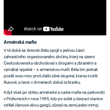
Arménská mafie
V té době se Antonín Běla spojil s jednou částí
zahraničního organizovaného zločinu, který na území
Československa obchodoval s drogami a zbraněmi a
vymáhal výpalné – s arménskou mafií. Běla tím jednak
posílil svou moc proti další silné skupině, kterou tvořili
Rusové, a navíc v Arménech získal ochranku.
Když však po střetu arménské a ruské mafie na parkovišti
v Průhonicích v roce 1995, kdy po sobě u čerpací stanice
stříleli členové obou gangů, zůstal na zemi jeden mrtvý,