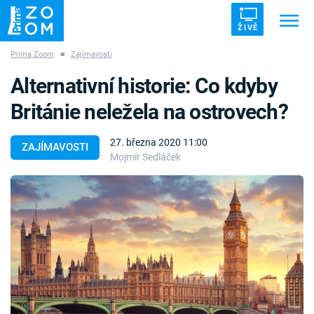
ŽIVĚ
Prima Zoom
■
Zajímavosti
Trendy:
ZRÁDCI
UFO
DRUHÁ SVĚTOVÁ VÁLKA
Alternativní historie: Co kdyby
ZÁHADY
VETŘELCI DÁVNOVĚKU
Británie neležela na ostrovech?
27. března 2020 11:00
ZAJÍMAVOSTI
Mojmír Sedláček
Témata
Témata
Pořady
TV Program