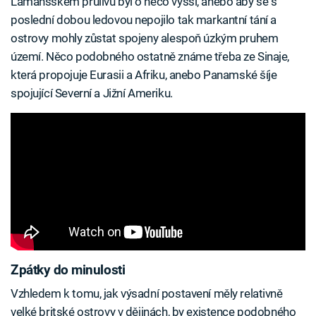
Lamanšském průlivu byl o něco vyšší, anebo aby se s
poslední dobou ledovou nepojilo tak markantní tání a
ostrovy mohly zůstat spojeny alespoň úzkým pruhem
území. Něco podobného ostatně známe třeba ze Sinaje,
která propojuje Eurasii a Afriku, anebo Panamské šíje
spojující Severní a Jižní Ameriku.
Zpátky do minulosti
Vzhledem k tomu, jak výsadní postavení měly relativně
velké britské ostrovy v dějinách, by existence podobného