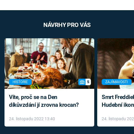
NÁVRHY PRO VÁS
5
HISTORIE
ZAJÍMAVOSTI
Víte, proč se na Den
Smrt Freddie
díkůvzdání jí zrovna krocan?
Hudební ikon
až do konce 
24. listopadu 2022 13:40
24. listopadu 20
léky