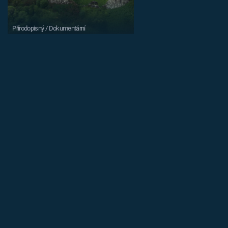
Přírodopisný / Dokumentární