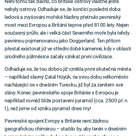
Není tomu tak dávno, co britské ostrovy vlastně ještě
nebyly ostrovy. Odhaduje se, že končící poslední doba
ledová a zvyšování mořské hladiny přetnulo pevninský
most mezi Evropou a Británií teprve před 8100 lety. Nejen
současný průliv, ale i velká část Severního moře byla tehdy
pevninou pojmenovanou jako Doggerland. Ten přitom
přestal existovat již ve střední době kamenné, kdy v oblasti
úrodného půlměsíce začaly vznikat první civilizace.
Odhaduje se, že tou dobou již vznikla první skutečná města
– například slavný Çatal Hüyük, na svou dobu velkoměsto
nacházející se v dnešním Turecku, již byl za zenitem své
slávy. Konec pevninského spoje Británie s Evropou je
například rovněž blíže postavení pyramid (cca. 2500 př. n.
l.), než jsme od vzniku pyramid dnes my!
Pevninské spojení Evropy a Británie není žádnou
geografickou chimérou – stačilo by, aby terén v dnešním