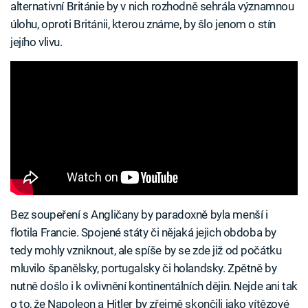
alternativní Británie by v nich rozhodně sehrála významnou
úlohu, oproti Británii, kterou známe, by šlo jenom o stín
jejího vlivu.
Bez soupeření s Angličany by paradoxně byla menší i
flotila Francie. Spojené státy či nějaká jejich obdoba by
tedy mohly vzniknout, ale spíše by se zde již od počátku
mluvilo španělsky, portugalsky či holandsky. Zpětně by
nutně došlo i k ovlivnění kontinentálních dějin. Nejde ani tak
o to, že Napoleon a Hitler by zřejmě skončili jako vítězové