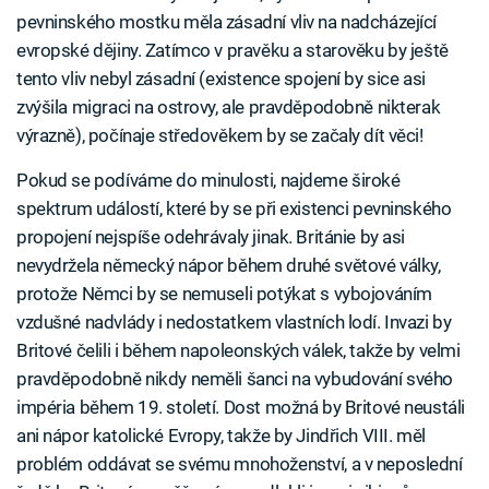
pevninského mostku měla zásadní vliv na nadcházející
evropské dějiny. Zatímco v pravěku a starověku by ještě
tento vliv nebyl zásadní (existence spojení by sice asi
zvýšila migraci na ostrovy, ale pravděpodobně nikterak
výrazně), počínaje středověkem by se začaly dít věci!
Pokud se podíváme do minulosti, najdeme široké
spektrum událostí, které by se při existenci pevninského
propojení nejspíše odehrávaly jinak. Británie by asi
nevydržela německý nápor během druhé světové války,
protože Němci by se nemuseli potýkat s vybojováním
vzdušné nadvlády i nedostatkem vlastních lodí. Invazi by
Britové čelili i během napoleonských válek, takže by velmi
pravděpodobně nikdy neměli šanci na vybudování svého
impéria během 19. století. Dost možná by Britové neustáli
ani nápor katolické Evropy, takže by Jindřich VIII. měl
problém oddávat se svému mnohoženství, a v neposlední