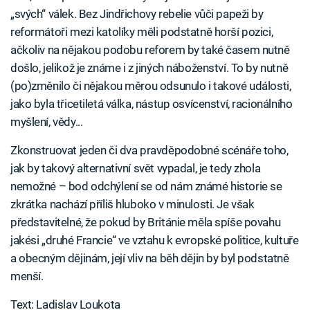
„svých“ válek. Bez Jindřichovy rebelie vůči papeži by
reformátoři mezi katolíky měli podstatně horší pozici,
ačkoliv na nějakou podobu reforem by také časem nutně
došlo, jelikož je známe i z jiných náboženství. To by nutně
(po)změnilo či nějakou měrou odsunulo i takové události,
jako byla třicetiletá válka, nástup osvícenství, racionálního
myšlení, vědy...
Zkonstruovat jeden či dva pravděpodobné scénáře toho,
jak by takový alternativní svět vypadal, je tedy zhola
nemožné – bod odchýlení se od nám známé historie se
zkrátka nachází příliš hluboko v minulosti. Je však
představitelné, že pokud by Británie měla spíše povahu
jakési „druhé Francie“ ve vztahu k evropské politice, kultuře
a obecným dějinám, její vliv na běh dějin by byl podstatně
menší.
Text: Ladislav Loukota