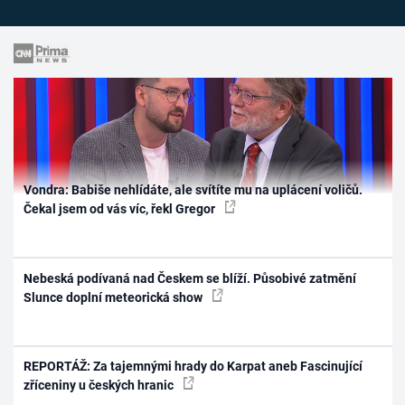
Vondra: Babiše nehlídáte, ale svítíte mu na uplácení voličů.
Čekal jsem od vás víc, řekl Gregor
Nebeská podívaná nad Českem se blíží. Působivé zatmění
Slunce doplní meteorická show
REPORTÁŽ: Za tajemnými hrady do Karpat aneb Fascinující
zříceniny u českých hranic