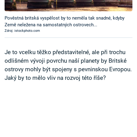
Časopis
Pověstná britská vyspělost by to neměla tak snadné, kdyby
Sledujte prima+
Země neležena na samostatných ostrovech...
Zdroj: istockphoto.com
Přihlášení
Je to vcelku těžko představitelné, ale při trochu
odlišném vývoji povrchu naší planety by Britské
Sledujte nás
ostrovy mohly být spojeny s pevninskou Evropou.
Jaký by to mělo vliv na rozvoj této říše?