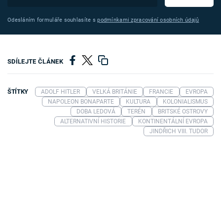
Odesláním formuláře souhlasíte s
podmínkami zpracování osobních údajů
SDÍLEJTE ČLÁNEK
ŠTÍTKY
ADOLF HITLER
VELKÁ BRITÁNIE
FRANCIE
EVROPA
NAPOLEON BONAPARTE
KULTURA
KOLONIALISMUS
DOBA LEDOVÁ
TERÉN
BRITSKÉ OSTROVY
ALTERNATIVNÍ HISTORIE
KONTINENTÁLNÍ EVROPA
JINDŘICH VIII. TUDOR