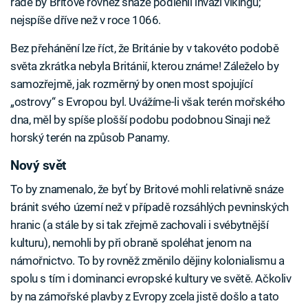
řadě by Britové rovněž snáze podlehli invazi vikingů;
nejspíše dříve než v roce 1066.
Bez přehánění lze říct, že Británie by v takovéto podobě
světa zkrátka nebyla Británií, kterou známe! Záleželo by
samozřejmě, jak rozměrný by onen most spojující
„ostrovy“ s Evropou byl. Uvážíme-li však terén mořského
dna, měl by spíše plošší podobu podobnou Sinaji než
horský terén na způsob Panamy.
Nový svět
To by znamenalo, že byť by Britové mohli relativně snáze
bránit svého území než v případě rozsáhlých pevninských
hranic (a stále by si tak zřejmě zachovali i svébytnější
kulturu), nemohli by při obraně spoléhat jenom na
námořnictvo. To by rovněž změnilo dějiny kolonialismu a
spolu s tím i dominanci evropské kultury ve světě. Ačkoliv
by na zámořské plavby z Evropy zcela jistě došlo a tato