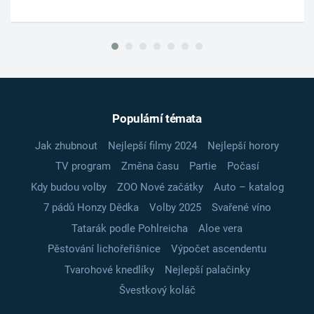
Populární témata
Jak zhubnout
Nejlepší filmy 2024
Nejlepší horory
TV program
Změna času
Partie
Počasí
Kdy budou volby
ZOO Nové začátky
Auto – katalog
7 pádů Honzy Dědka
Volby 2025
Svařené víno
Tatarák podle Pohlreicha
Aloe vera
Pěstování lichořeřišnice
Výpočet ascendentu
Tvarohové knedlíky
Nejlepší palačinky
Švestkový koláč