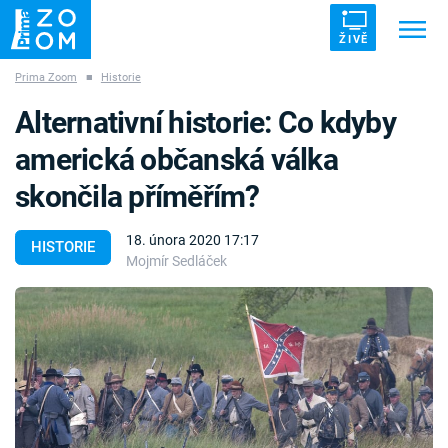
ŽIVĚ
Prima Zoom
■
Historie
Trendy:
ZRÁDCI
UFO
DRUHÁ SVĚTOVÁ VÁLKA
Alternativní historie: Co kdyby
ZÁHADY
VETŘELCI DÁVNOVĚKU
americká občanská válka
skončila příměřím?
18. února 2020 17:17
HISTORIE
Mojmír Sedláček
Témata
Témata
Pořady
TV Program