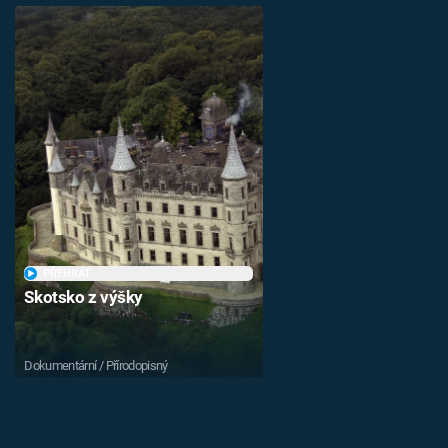
PŘEHRÁT
Skotsko z výšky
Dokumentární / Přírodopisný