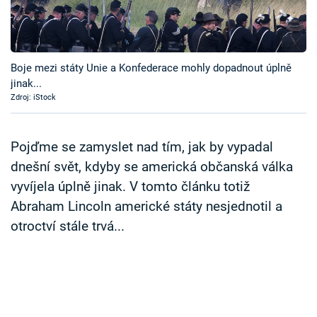
Časopis
Sledujte prima+
Boje mezi státy Unie a Konfederace mohly dopadnout úplně
jinak...
Přihlášení
Zdroj: iStock
Sledujte nás
Pojďme se zamyslet nad tím, jak by vypadal
dnešní svět, kdyby se americká občanská válka
vyvíjela úplně jinak. V tomto článku totiž
Abraham Lincoln americké státy nesjednotil a
otroctví stále trvá...