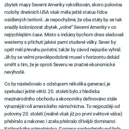
zbytek mapy Severní Ameriky vykolíkován, skoro polovina
rozlohy dnešních USA však měla ještě status řídce
osídlených teritorií. Je nepochybné, že oba státy by se tak
snažily kolonizovat zbytek „volné“ Severní Ameriky v co
nejrychlejším čase. Místo s indiány bychom dnes sledovali
westerny s příchutí jakési parní studené války. Sever by
opět měl převahu početní, takže by závod nejspíše vyhrál.
Jih by se velmi pravděpodobně musel v horizontu dekád
smířit s tím, že je oproti Severu ve značné ekonomické
nevýhodě.
Co by následovalo s odstupem několika generací, je
spekulací ještě větší. 20. století bylo z hlediska
mezinárodního obchodu a ekonomiky definováno stále
výraznější rolí amerického námořnictva. To nejpozději od
poloviny 20. století (reálně však již po první světové válce)
přebíralo a nakonec i zcela přebralo dřívější dominanci
Královského námořnictva. Garance svobodných vod byla