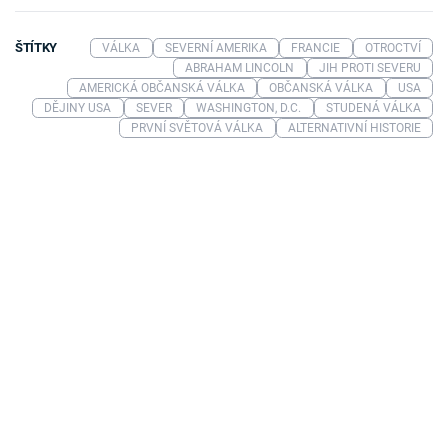
ŠTÍTKY
VÁLKA
SEVERNÍ AMERIKA
FRANCIE
OTROCTVÍ
ABRAHAM LINCOLN
JIH PROTI SEVERU
AMERICKÁ OBČANSKÁ VÁLKA
OBČANSKÁ VÁLKA
USA
DĚJINY USA
SEVER
WASHINGTON, D.C.
STUDENÁ VÁLKA
PRVNÍ SVĚTOVÁ VÁLKA
ALTERNATIVNÍ HISTORIE