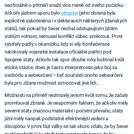
neoficiálně o příměří snažil více méně od svého počátku.
Ačkoliv jádrem sporu bylo
otroctví
(jeho obrana byla
explicitně zakořeněná i v deklaracích některých jižanských
států), tak pokud by Sever nechal odstupujícím jižním
státům volnost, nemusel konflikt vůbec vzniknout. První
výstřely padly v okamžiku, kdy si síly Konfederace
nárokovaly vojenské instalace oficiálně patřící pod
Spojené státy. Ačkoliv tak spor dlouhé roky bobtnal kvůli
etické otázce, dnes je často interpretován jako boj za
svobodu a sebeurčení – byť součástí onoho sebeurčení
byla pro Jižany možnost zotročovat jiné lidi...
Možnosti na příměří nezmizely jenom kvůli tomu, že začaly
promlouvat zbraně. Je nesporným faktem, že ačkoliv měly
severní státy značnou materiální i početní převahu, státy
jižní měly naopak podstatně efektivnější vedení a
disciplínu. V první fázi války se tak skoro zdálo, že by Sever
mohl prohrát! V tu chvíli tedy existovala šance, že by