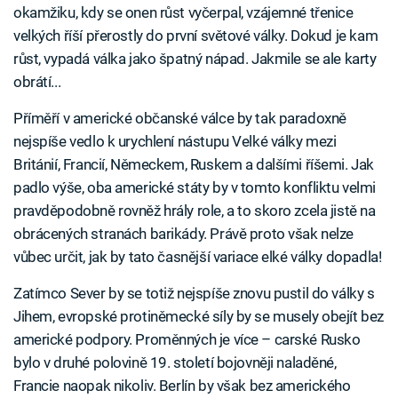
okamžiku, kdy se onen růst vyčerpal, vzájemné třenice
velkých říší přerostly do první světové války. Dokud je kam
růst, vypadá válka jako špatný nápad. Jakmile se ale karty
obrátí...
Příměří v americké občanské válce by tak paradoxně
nejspíše vedlo k urychlení nástupu Velké války mezi
Británií, Francií, Německem, Ruskem a dalšími říšemi. Jak
padlo výše, oba americké státy by v tomto konfliktu velmi
pravděpodobně rovněž hrály role, a to skoro zcela jistě na
obrácených stranách barikády. Právě proto však nelze
vůbec určit, jak by tato časnější variace elké války dopadla!
Zatímco Sever by se totiž nejspíše znovu pustil do války s
Jihem, evropské protiněmecké síly by se musely obejít bez
americké podpory. Proměnných je více – carské Rusko
bylo v druhé polovině 19. století bojovněji naladěné,
Francie naopak nikoliv. Berlín by však bez amerického