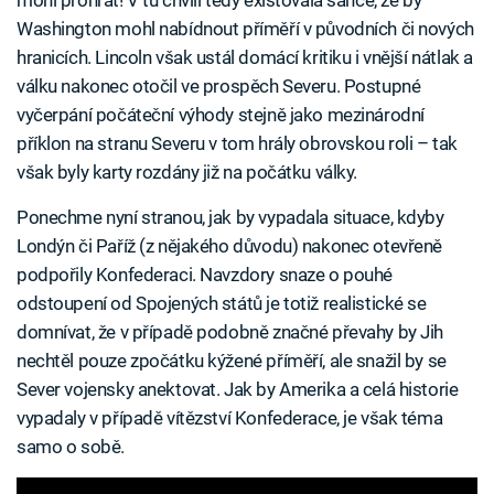
Washington mohl nabídnout příměří v původních či nových
hranicích. Lincoln však ustál domácí kritiku i vnější nátlak a
válku nakonec otočil ve prospěch Severu. Postupné
vyčerpání počáteční výhody stejně jako mezinárodní
příklon na stranu Severu v tom hrály obrovskou roli – tak
však byly karty rozdány již na počátku války.
Ponechme nyní stranou, jak by vypadala situace, kdyby
Londýn či Paříž (z nějakého důvodu) nakonec otevřeně
podpořily Konfederaci. Navzdory snaze o pouhé
odstoupení od Spojených států je totiž realistické se
domnívat, že v případě podobně značné převahy by Jih
nechtěl pouze zpočátku kýžené příměří, ale snažil by se
Sever vojensky anektovat. Jak by Amerika a celá historie
vypadaly v případě vítězství Konfederace, je však téma
samo o sobě.