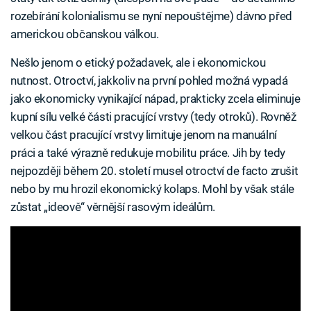
rozebírání kolonialismu se nyní nepouštějme) dávno před
americkou občanskou válkou.
Nešlo jenom o etický požadavek, ale i ekonomickou
nutnost. Otroctví, jakkoliv na první pohled možná vypadá
jako ekonomicky vynikající nápad, prakticky zcela eliminuje
kupní sílu velké části pracující vrstvy (tedy otroků). Rovněž
velkou část pracující vrstvy limituje jenom na manuální
práci a také výrazně redukuje mobilitu práce. Jih by tedy
nejpozději během 20. století musel otroctví de facto zrušit
nebo by mu hrozil ekonomický kolaps. Mohl by však stále
zůstat „ideově“ věrnější rasovým ideálům.