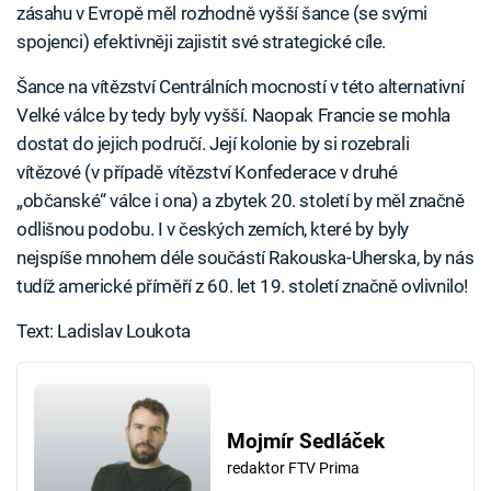
zásahu v Evropě měl rozhodně vyšší šance (se svými
spojenci) efektivněji zajistit své strategické cíle.
Šance na vítězství Centrálních mocností v této alternativní
Velké válce by tedy byly vyšší. Naopak Francie se mohla
dostat do jejich područí. Její kolonie by si rozebrali
vítězové (v případě vítězství Konfederace v druhé
„občanské“ válce i ona) a zbytek 20. století by měl značně
odlišnou podobu. I v českých zemích, které by byly
nejspíše mnohem déle součástí Rakouska-Uherska, by nás
tudíž americké příměří z 60. let 19. století značně ovlivnilo!
Text: Ladislav Loukota
Mojmír Sedláček
redaktor FTV Prima