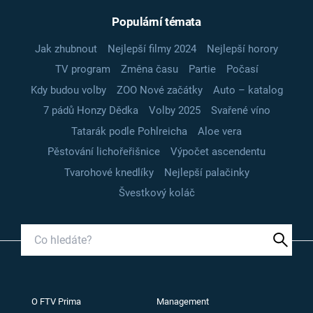
Populární témata
Jak zhubnout
Nejlepší filmy 2024
Nejlepší horory
TV program
Změna času
Partie
Počasí
Kdy budou volby
ZOO Nové začátky
Auto – katalog
7 pádů Honzy Dědka
Volby 2025
Svařené víno
Tatarák podle Pohlreicha
Aloe vera
Pěstování lichořeřišnice
Výpočet ascendentu
Tvarohové knedlíky
Nejlepší palačinky
Švestkový koláč
O FTV Prima
Management