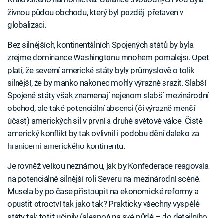
živnou půdou obchodu, který byl později přetaven v
globalizaci.
Bez silnějších, kontinentálních Spojených států by byla
zřejmě dominance Washingtonu mnohem pomalejší. Opět
platí, že severní americké státy byly průmyslově o tolik
silnější, že by manko nakonec mohly výrazně srazit. Slabší
Spojené státy však znamenají nejenom slabší mezinárodní
obchod, ale také potenciální absenci (či výrazně menší
účast) amerických sil v první a druhé světové válce. Čistě
americký konflikt by tak ovlivnil i podobu dění daleko za
hranicemi amerického kontinentu.
Je rovněž velkou neznámou, jak by Konfederace reagovala
na potenciálně silnější roli Severu na mezinárodní scéně.
Musela by po čase přistoupit na ekonomické reformy a
opustit otroctví tak jako tak? Prakticky všechny vyspělé
státy tak totiž učinily (alespoň na své půdě – do detailního