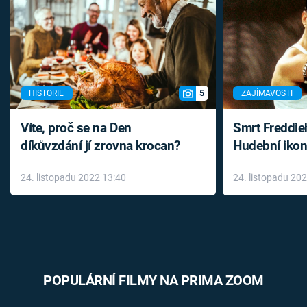
5
HISTORIE
ZAJÍMAVOSTI
Víte, proč se na Den
Smrt Freddie
díkůvzdání jí zrovna krocan?
Hudební ikon
až do konce 
24. listopadu 2022 13:40
24. listopadu 20
léky
POPULÁRNÍ FILMY NA PRIMA ZOOM