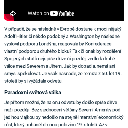
V případě, že se následně v Evropě dostane k moci nějaký
Adolf Hitler či někdo podobný a Washington by následně
vyslovil podporu Londýnu, reagovala by Konfederace
vlastní podporou druhého bloku? Tak či onak by rozdělení
Spojených států nejspíše dříve či později vedlo k druhé
válce mezi Severem a Jihem. Jak by dopadla, nemá ani
smysl spekulovat. Je však nasnadě, že remíza z 60. let 19.
století by si vyžádala odvetu.
Paradoxní světová válka
Je přitom možné, že na onu odvetu by došlo spíše dříve
nežli později. Bez sjednocení většiny Severní Ameriky pod
jedinou vlajkou by nedošlo na stejně intenzivní ekonomický
růst, který poháněl druhou polovinu 19. století. Až v