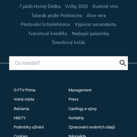
7 pádů Honzy Dědka
Volby 2025
Svařené víno
Tatarák podle Pohlreicha
Aloe vera
Pěstování lichořeřišnice
Výpočet ascendentu
Tvarohové knedlíky
Nejlepší palačinky
Švestkový koláč
O FTV Prima
Management
Volná místa
Press
Reklama
Castingy a výzvy
HbbTV
Kontakty
Podmínky užívání
Zpracování osobních údajů
Cookies
Nápověda