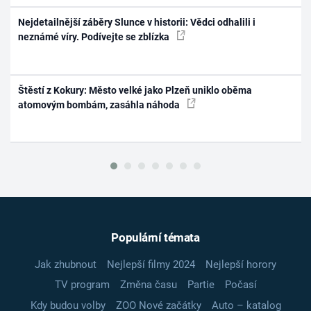
Nejdetailnější záběry Slunce v historii: Vědci odhalili i
neznámé víry. Podívejte se zblízka
Štěstí z Kokury: Město velké jako Plzeň uniklo oběma
atomovým bombám, zasáhla náhoda
Populární témata
Jak zhubnout
Nejlepší filmy 2024
Nejlepší horory
TV program
Změna času
Partie
Počasí
Kdy budou volby
ZOO Nové začátky
Auto – katalog