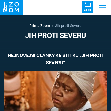
ŽIVĚ
Trendy:
ZRÁDCI
UFO
DRUHÁ SVĚTOVÁ VÁLKA
Prima Zoom
Jih proti Severu
JIH PROTI SEVERU
ZÁHADY
VETŘELCI DÁVNOVĚKU
NEJNOVĚJŠÍ ČLÁNKY KE ŠTÍTKU „JIH PROTI
SEVERU“
Témata
Témata
Pořady
TV Program