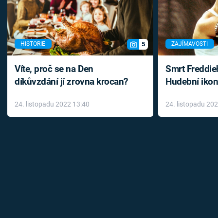
5
HISTORIE
ZAJÍMAVOSTI
Víte, proč se na Den
Smrt Freddie
díkůvzdání jí zrovna krocan?
Hudební ikon
až do konce 
24. listopadu 2022 13:40
24. listopadu 20
léky