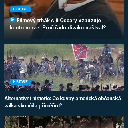
Časopis
HISTORIE
Sledujte prima+
Filmový trhák s 8 Oscary vzbuzuje
kontroverze. Proč řadu diváků naštval?
Přihlášení
Sledujte nás
HISTORIE
Alternativní historie: Co kdyby americká občanská
válka skončila příměřím?